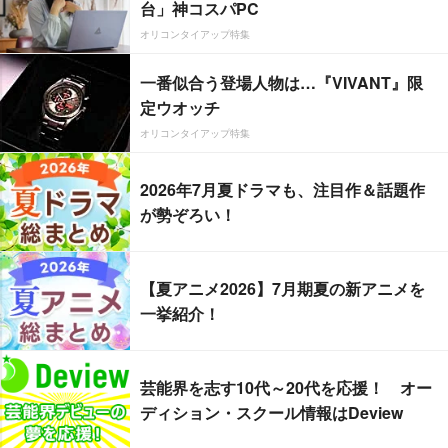
台」神コスパPC
オリコンタイアップ特集
一番似合う登場人物は…『VIVANT』限
定ウオッチ
オリコンタイアップ特集
2026年7月夏ドラマも、注目作＆話題作
が勢ぞろい！
【夏アニメ2026】7月期夏の新アニメを
一挙紹介！
芸能界を志す10代～20代を応援！ オー
ディション・スクール情報はDeview