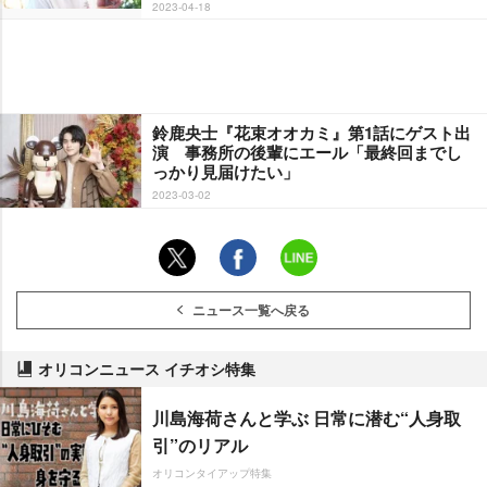
2023-04-18
鈴鹿央士『花束オオカミ』第1話にゲスト出
演 事務所の後輩にエール「最終回までし
っかり見届けたい」
2023-03-02
ニュース一覧へ戻る
オリコンニュース イチオシ特集
川島海荷さんと学ぶ 日常に潜む“人身取
引”のリアル
オリコンタイアップ特集