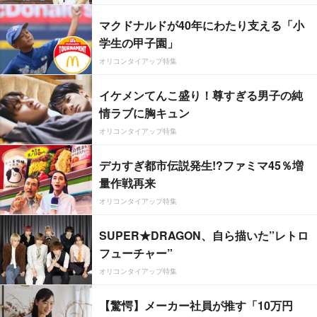
マクドナルドが40年にわたり支える「小
学生の甲子園」
オリコンタイアップ特集
イケメンてんこ盛り！尊すぎる男子の純
情ラブに胸キュン
オリコンタイアップ特集
デカすぎ都市伝説発生!?ファミマ45％増
量作戦再来
オリコンタイアップ特集
SUPER★DRAGON、自ら描いた”レトロ
フューチャー”
オリコンタイアップ特集
【驚愕】メーカー社員が推す「10万円