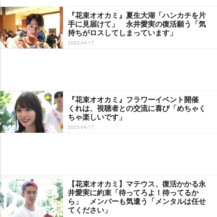
『花束オオカミ』夏生大湖「ハンカチを片
手に見届けて」 永井愛実の復活願う「気
持ちがロスしてしまっています」
2023-04-17
『花束オオカミ』フラワーイベント開催
くれは、視聴者との交流に喜び「めちゃく
ちゃ楽しいです」
2023-04-17
【花束オオカミ】マテウス、復活かかる永
井愛実に約束「待ってろよ！待ってるか
ら」 メンバーも気遣う「メンタルは任せ
てください」