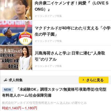
向井康二イケメンすぎ！純愛『（LOVE S
ONG）』
オリコンタイアップ特集
マクドナルドが40年にわたり支える「小学
生の甲子園」
オリコンタイアップ特集
川島海荷さんと学ぶ 日常に潜む“人身取
引”のリアル
オリコンタイアップ特集
求人特集
さらに見る
「未経験OK」調理スタッフ/無資格可/夜勤専従/住宅型
NEW
有料老人ホーム/社会保障完備
株式会社アンネイズ/住宅型有料老人ホーム あんねいの家やとみ
時給1,140円～1,180円