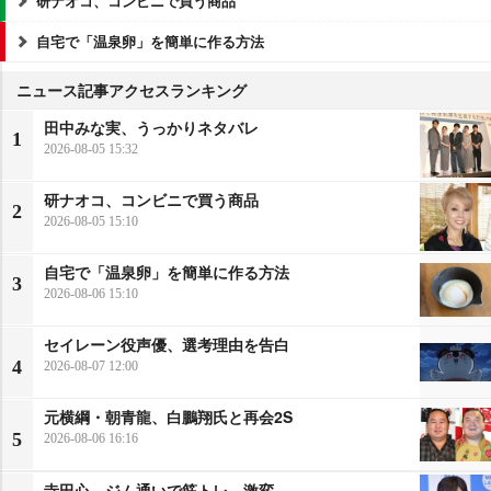
研ナオコ、コンビニで買う商品
自宅で「温泉卵」を簡単に作る方法
ニュース記事アクセスランキング
田中みな実、うっかりネタバレ
1
2026-08-05 15:32
研ナオコ、コンビニで買う商品
2
2026-08-05 15:10
自宅で「温泉卵」を簡単に作る方法
3
2026-08-06 15:10
セイレーン役声優、選考理由を告白
4
2026-08-07 12:00
元横綱・朝青龍、白鵬翔氏と再会2S
5
2026-08-06 16:16
寺田心、ジム通いで筋トレ…激変