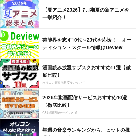
【夏アニメ2026】7月期夏の新アニメを
一挙紹介！
芸能界を志す10代～20代を応援！ オー
ディション・スクール情報はDeview
漫画読み放題サブスクおすすめ11選【徹
底比較】
オリコン顧客満足度ランキング
2026年動画配信サービスおすすめ40選
【徹底比較】
CS動画配信サービス20選
毎週の音楽ランキングから、ヒットの推