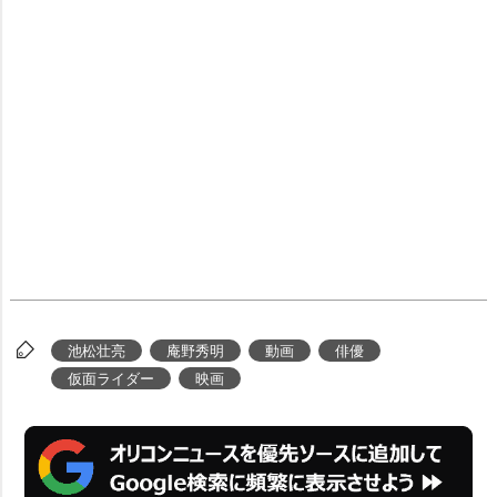
池松壮亮
庵野秀明
動画
俳優
仮面ライダー
映画