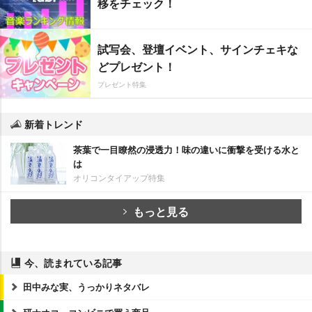
移をチェック！
試写会、登壇イベント、サインチェキな
どプレゼント！
プレゼント特集
新着トレンド
茶葉で一目瞭然の浸透力！味の違いに衝撃を受ける水と
は
オリコンタイアップ特集
もっと見る
今、読まれている記事
田中みな実、うっかりネタバレ