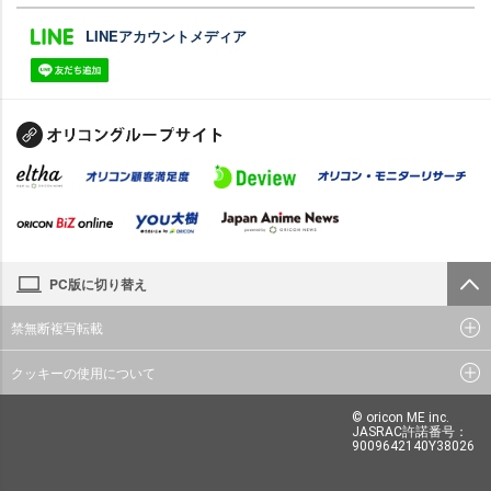
LINEアカウントメディア
PC版に切り替え
禁無断複写転載
クッキーの使用について
© oricon ME inc.
JASRAC許諾番号：
9009642140Y38026