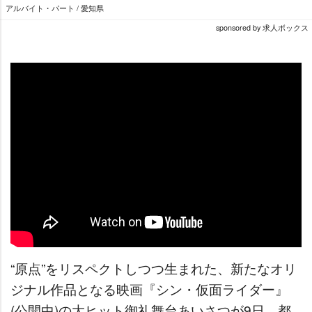
アルバイト・パート / 愛知県
sponsored by 求人ボックス
“原点”をリスペクトしつつ生まれた、新たなオリ
ジナル作品となる映画『シン・仮面ライダー』
(公開中)の大ヒット御礼舞台あいさつが9日、都