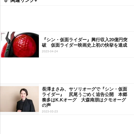
『シン・仮面ライダー』興行収入20億円突
破 仮面ライダー映画史上初の快挙を達成
2023-04-24
長澤まさみ、サソリオーグで『シン・仮面
ライダー』 尻尾うごめく追告公開 本郷
奏多はK.Kオーグ 大森南朋はクモオーグ
の声
2023-03-23