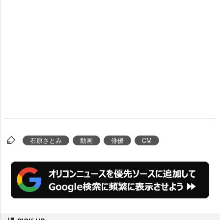
石原さとみ
動画
俳優
CM