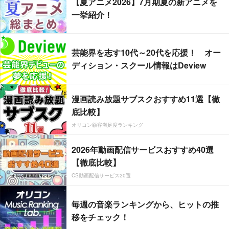
【夏アニメ2026】7月期夏の新アニメを
一挙紹介！
芸能界を志す10代～20代を応援！ オー
ディション・スクール情報はDeview
漫画読み放題サブスクおすすめ11選【徹
底比較】
オリコン顧客満足度ランキング
2026年動画配信サービスおすすめ40選
【徹底比較】
CS動画配信サービス20選
毎週の音楽ランキングから、ヒットの推
移をチェック！