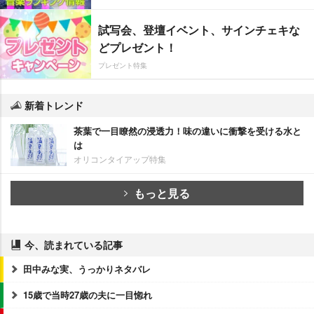
試写会、登壇イベント、サインチェキな
どプレゼント！
プレゼント特集
新着トレンド
茶葉で一目瞭然の浸透力！味の違いに衝撃を受ける水と
は
オリコンタイアップ特集
もっと見る
今、読まれている記事
田中みな実、うっかりネタバレ
15歳で当時27歳の夫に一目惚れ