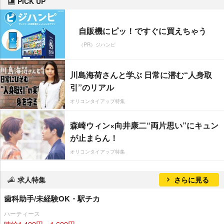
PICK UP
自販機にピッ！ですぐに買えちゃう
（PR）ジハンピ
川島海荷さんと学ぶ 日常に潜む“人身取
引”のリアル
オリコンタイアップ特集
森崎ウィン×向井康二“両片思い”にキュン
が止まらん！
オリコンタイアップ特集
求人特集
さらに見る
歯科助手/未経験OK・駅チカ
ハーティース
時給1,400円～1,600円