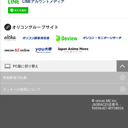
LINEアカウントメディア
PC版に切り替え
禁無断複写転載
クッキーの使用について
© oricon ME inc.
JASRAC許諾番号：
9009642140Y38026