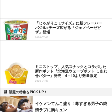
「じゃがりこ Lサイズ」に新フレーバー
バジル×チーズ広がる「ジェノベーゼピ
ザ」登場
2026-07-03
ミニストップ、人気スナックとコラボした
新作ポテト『北海道ウェーブポテト しあわ
せバタ〜』発売 4・10より数量限定
2026-04-09
話題の特集をPICK UP！
イケメンてんこ盛り！尊すぎる男子の純
情ラブに胸キュン