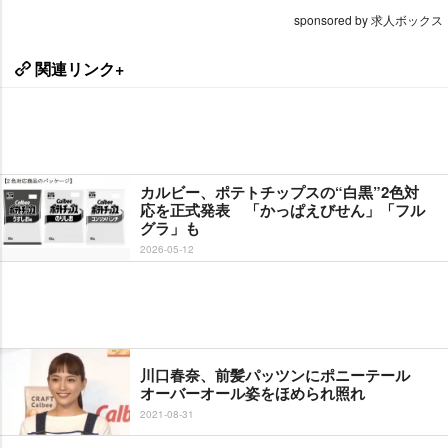
sponsored by 求人ボックス
関連リンク+
カルビー、ポテトチップスの“白黒”2色対
応を正式発表 「かっぱえびせん」「フル
グラ」も
2026-05-12
川口春奈、前髪パッツンにポニーテール
オーバーオール姿をほめられ照れ
2021-08-31