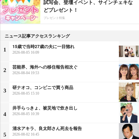
試写会、登壇イベント、サインチェキな
どプレゼント！
プレゼント特集
ニュース記事アクセスランキング
15歳で当時27歳の夫に一目惚れ
1
2026-08-05 16:09
芸能界、海外への移住報告相次ぐ
2
2026-08-04 19:53
研ナオコ、コンビニで買う商品
3
2026-08-05 15:10
井手らっきょ、被災地で炊き出し
4
2026-08-05 10:39
清水アキラ、良太郎さん死去を報告
5
2026-08-02 16:45