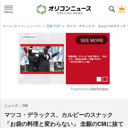
ホーム (オリコンニュース)
芸能 TOP
マツコ・デラックス、カルビーのスナック「
SEE MORE
Powered by 
GliaStudios
M
ニュース
CM
u
t
マツコ・デラックス、カルビーのスナック
e
「お袋の料理と変わらない」 念願のCMに抜て