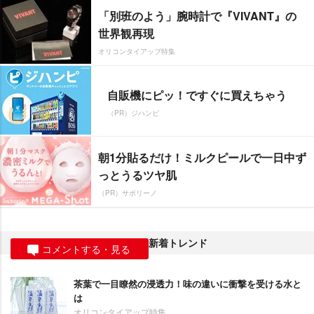
「別班のよう」腕時計で『VIVANT』の
世界観再現
オリコンタイアップ特集
自販機にピッ！ですぐに買えちゃう
（PR）ジハンピ
朝1分貼るだけ！ミルクピールで一日中ず
っとうるツヤ肌
（PR）サボリーノ
新着トレンド
コメントする・見る
茶葉で一目瞭然の浸透力！味の違いに衝撃を受ける水と
は
オリコンタイアップ特集