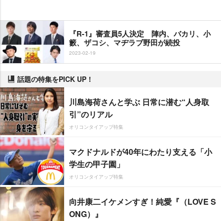
『R-1』審査員5人決定 陣内、バカリ、小
籔、ザコシ、マヂラブ野田が続投
2023-02-19
話題の特集をPICK UP！
川島海荷さんと学ぶ 日常に潜む“人身取
引”のリアル
オリコンタイアップ特集
マクドナルドが40年にわたり支える「小
学生の甲子園」
オリコンタイアップ特集
向井康二イケメンすぎ！純愛『（LOVE S
ONG）』