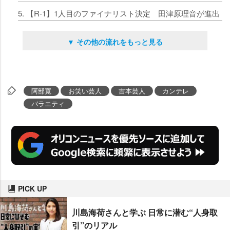
5. 【R-1】1人目のファイナリスト決定 田津原理音が進出
▼ その他の流れをもっと見る
阿部寛
お笑い芸人
吉本芸人
カンテレ
バラエティ
PICK UP
川島海荷さんと学ぶ 日常に潜む“人身取
引”のリアル