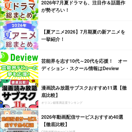
2026年7月夏ドラマも、注目作＆話題作
が勢ぞろい！
【夏アニメ2026】7月期夏の新アニメを
一挙紹介！
芸能界を志す10代～20代を応援！ オー
ディション・スクール情報はDeview
漫画読み放題サブスクおすすめ11選【徹
底比較】
オリコン顧客満足度ランキング
2026年動画配信サービスおすすめ40選
【徹底比較】
CS動画配信サービス20選