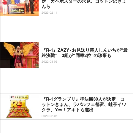
定 カベポスターの永見、コットンのきょ
んら
2023-02-11
『R-1』ZAZY×お見送り芸人しんいちが“最
終決戦” 3組が“同率2位”の珍事も
2022-03-06
『R-1グランプリ』準決勝30人が決定 コ
ットンきょん、ラパルフェ都留、蛙亭イワ
クラ、Yes！アキトら進出
2023-02-04