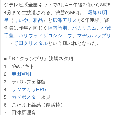
ジテレビ系全国ネットで3月4日午後7時から8時5
4分まで生放送される。決勝のMCは、
霜降り明
星
（
せい
、
粗品
）と
広瀬アリス
が3年連続、審
査員は昨年と同じく
陣内智則
、
バカリズム
、
小籔
千豊
、
ハリウッドザコシショウ
、
マヂカルラブリ
ー
・
野田クリスタル
という顔ぶれとなった。
■『R-1グランプリ』決勝ネタ順
1：Yesアキト
2：
寺田寛明
3：ラパルフェ都留
4：
サツマカワRPG
5：
カベポスター
永見
6：こたけ正義感（復活枠）
7：田津原理音