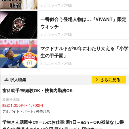
オリコンタイアップ特集
一番似合う登場人物は…『VIVANT』限定
ウオッチ
オリコンタイアップ特集
マクドナルドが40年にわたり支える「小学
生の甲子園」
オリコンタイアップ特集
求人特集
さらに見る
歯科助手/未経験OK・扶養内勤務OK
慶歯科医院
時給1,255円～1,700円
アルバイト・パート / 神奈川県
学生さん活躍中!ホールのお仕事!週1日～&3h～OK/残業なし/髪
色自由/絶品まかないが1円/豚山/ラーメン店のホール