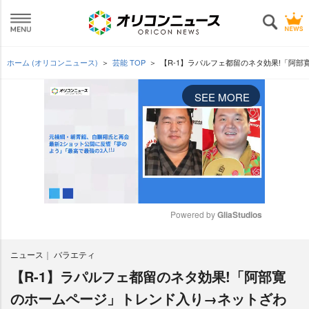
ホーム (オリコンニュース)
芸能 TOP
【R-1】ラパルフェ都留のネタ効果!「阿
SEE MORE
Powered by 
GliaStudios
M
ニュース
バラエティ
u
t
【R-1】ラパルフェ都留のネタ効果!「阿部寛
e
のホームページ」トレンド入り→ネットざわ