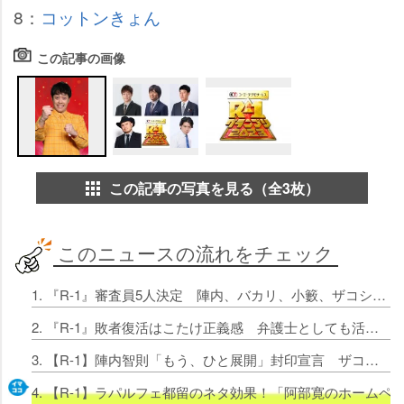
8：
コットン
きょん
この記事の画像
この記事の写真を見る（全3枚）
このニュースの流れをチェック
1. 『R-1』審査員5人決定 陣内、バカリ、小籔、ザコシ、マヂラブ野田が続投
2. 『R-1』敗者復活はこたけ正義感 弁護士としても活動する異色のピン芸人
3. 【R-1】陣内智則「もう、ひと展開」封印宣言 ザコシはウエストランドの「夢ない」に「弟子やったらパンパン」
4. 【R-1】ラパルフェ都留のネタ効果！「阿部寛のホーム