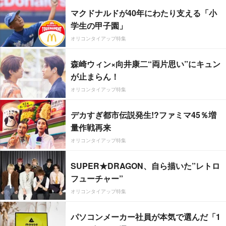
マクドナルドが40年にわたり支える「小
学生の甲子園」
オリコンタイアップ特集
森崎ウィン×向井康二“両片思い”にキュン
が止まらん！
オリコンタイアップ特集
デカすぎ都市伝説発生!?ファミマ45％増
量作戦再来
オリコンタイアップ特集
SUPER★DRAGON、自ら描いた”レトロ
フューチャー”
オリコンタイアップ特集
パソコンメーカー社員が本気で選んだ「1