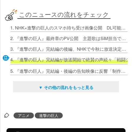
このニュースの流れをチェック
1. NHK×進撃の巨人のスマホ待ち受け画像公開 DL可能でミカサやリヴァイたちの姿
2. 『進撃の巨人』最終章のPV公開 主題歌はSiM担当で「ミカサの曲です」
3. 『進撃の巨人』完結編の後編、NHKで今秋に放送決定 ジークの記憶言及の映像公開
4. 『進撃の巨人』完結編が放送開始で絶賛の声続々「戦闘
5. 『進撃の巨人』完結編・後編の告知映像に反響「制作者たちに感謝」「秋が待ち遠しい」
▼ その他の流れをもっと見る
アニメ
進撃の巨人