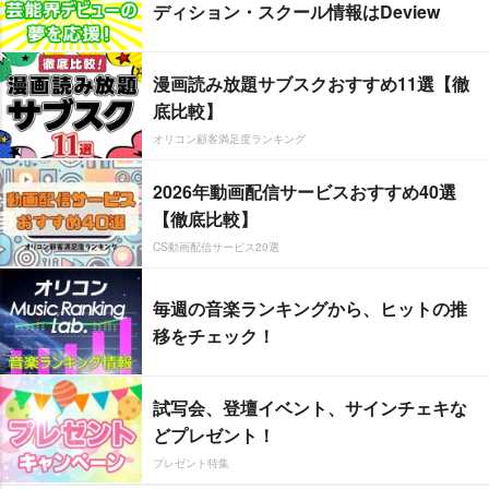
ディション・スクール情報はDeview
漫画読み放題サブスクおすすめ11選【徹
底比較】
オリコン顧客満足度ランキング
2026年動画配信サービスおすすめ40選
【徹底比較】
CS動画配信サービス20選
毎週の音楽ランキングから、ヒットの推
移をチェック！
試写会、登壇イベント、サインチェキな
どプレゼント！
プレゼント特集