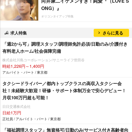
向井康二イケメンすぎ！純愛『（LOVE S
ONG）』
オリコンタイアップ特集
求人特集
さらに見る
「週2から可」調理スタッフ/調理師免許必須/日勤のみ/介護付き
有料老人ホーム/社会保障完備
株式会社川島コーポレーション/サニーライフ世田谷
時給1,226円～1,400円
アルバイト・パート / 東京都
タクシードライバー／都内トップクラスの高収入タクシー会
社！未経験大歓迎！研修・サポート体制万全で安心デビュー！
月収100万円超も可能！
日日交通株式会社
日給1万円
正社員 / アルバイト・パート / 東京都
「福祉調理スタッフ」無資格可/日勤のみ/サービス付き高齢者向