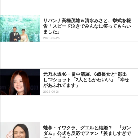
サバンナ高橋茂雄＆清水みさと、挙式を報
告「スピード泣きでみんなに笑ってもらい
ました」
2023-05-25
元乃木坂46・畠中清羅、6歳長女と“顔出
し”2ショット「2人ともかわいい」「幸せ
があふれてます」
2025-09-21
蛙亭・イワクラ、グエルと結婚？ 『ガン
ダム』公式も反応でファン「羨ましすぎで