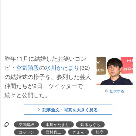
昨年11月に結婚したお笑いコン
ビ・
空気階段
の
水川かたまり
(32)
の結婚式の様子を、参列した芸人
仲間たちが2日、ツイッターで
拡大する
続々と公開した。
記事全文・写真を大きく見る
空気階段
水川かたまり
鈴木もぐら
コットン
西村真二
きょん
蛙亭