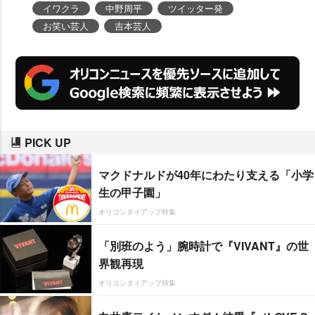
イワクラ
中野周平
ツイッター発
お笑い芸人
吉本芸人
PICK UP
マクドナルドが40年にわたり支える「小学
生の甲子園」
オリコンタイアップ特集
「別班のよう」腕時計で『VIVANT』の世
界観再現
オリコンタイアップ特集