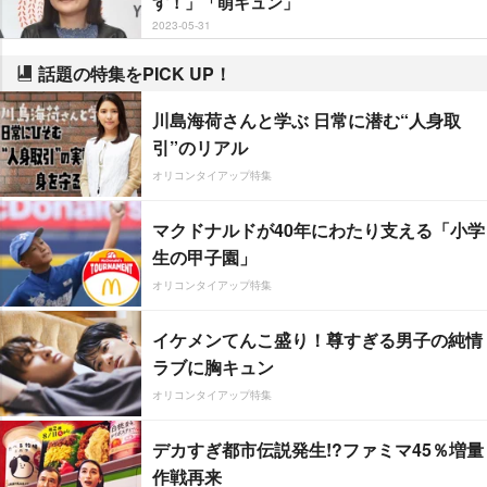
す！」「萌キュン」
2023-05-31
話題の特集をPICK UP！
川島海荷さんと学ぶ 日常に潜む“人身取
引”のリアル
オリコンタイアップ特集
マクドナルドが40年にわたり支える「小学
生の甲子園」
オリコンタイアップ特集
イケメンてんこ盛り！尊すぎる男子の純情
ラブに胸キュン
オリコンタイアップ特集
デカすぎ都市伝説発生!?ファミマ45％増量
作戦再来