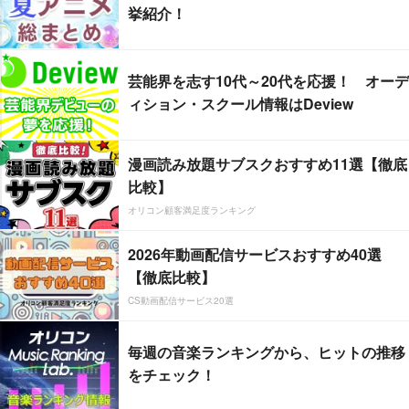
挙紹介！
芸能界を志す10代～20代を応援！ オーデ
ィション・スクール情報はDeview
漫画読み放題サブスクおすすめ11選【徹底
比較】
オリコン顧客満足度ランキング
2026年動画配信サービスおすすめ40選
【徹底比較】
CS動画配信サービス20選
毎週の音楽ランキングから、ヒットの推移
をチェック！