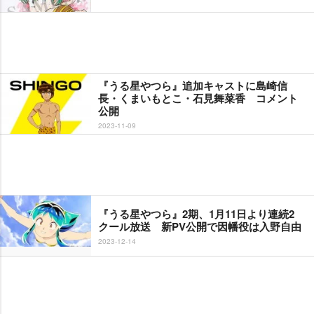
『うる星やつら』追加キャストに島崎信
長・くまいもとこ・石見舞菜香 コメント
公開
2023-11-09
『うる星やつら』2期、1月11日より連続2
クール放送 新PV公開で因幡役は入野自由
2023-12-14