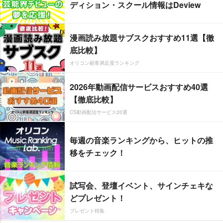
ディション・スクール情報はDeview
漫画読み放題サブスクおすすめ11選【徹
底比較】
オリコン顧客満足度ランキング
2026年動画配信サービスおすすめ40選
【徹底比較】
CS動画配信サービス20選
毎週の音楽ランキングから、ヒットの推
移をチェック！
試写会、登壇イベント、サインチェキな
どプレゼント！
プレゼント特集