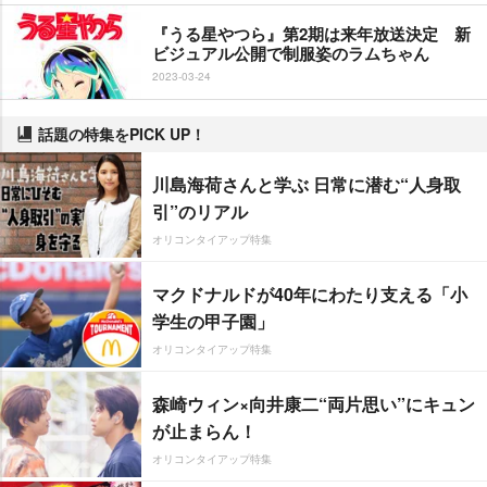
『うる星やつら』第2期は来年放送決定 新
ビジュアル公開で制服姿のラムちゃん
2023-03-24
話題の特集をPICK UP！
川島海荷さんと学ぶ 日常に潜む“人身取
引”のリアル
オリコンタイアップ特集
マクドナルドが40年にわたり支える「小
学生の甲子園」
オリコンタイアップ特集
森崎ウィン×向井康二“両片思い”にキュン
が止まらん！
オリコンタイアップ特集