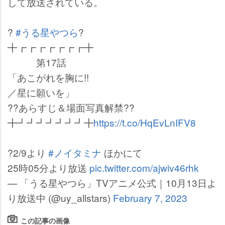
して放送されている。
?
#うる星やつら
?
╋┏┏┏┏┏┏┏╋
第17話
「あこがれを胸に!!
／星に願いを」
??あらすじ＆場面写真解禁??
╋┛┛┛┛┛┛┛╋
https://t.co/HqEvLnIFV8
?2/9より
#ノイタミナ
ほかにて
25時05分より放送
pic.twitter.com/ajwiv46rhk
— 「うる星やつら」TVアニメ公式｜10月13日よ
り放送中 (@uy_allstars)
February 7, 2023
この記事の画像