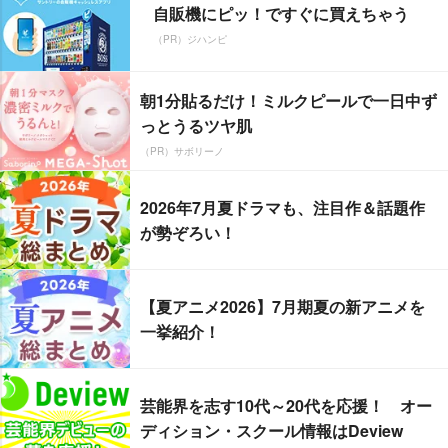
自販機にピッ！ですぐに買えちゃう
（PR）ジハンピ
朝1分貼るだけ！ミルクピールで一日中ず
っとうるツヤ肌
（PR）サボリーノ
2026年7月夏ドラマも、注目作＆話題作
が勢ぞろい！
【夏アニメ2026】7月期夏の新アニメを
一挙紹介！
芸能界を志す10代～20代を応援！ オー
ディション・スクール情報はDeview