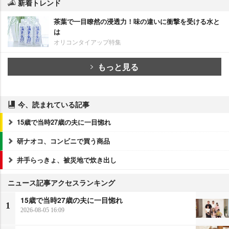
新着トレンド
茶葉で一目瞭然の浸透力！味の違いに衝撃を受ける水と
は
オリコンタイアップ特集
もっと見る
今、読まれている記事
15歳で当時27歳の夫に一目惚れ
研ナオコ、コンビニで買う商品
井手らっきょ、被災地で炊き出し
ニュース記事アクセスランキング
15歳で当時27歳の夫に一目惚れ
1
2026-08-05 16:09