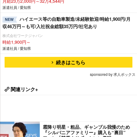
月給23万2,000円～32万4,544円
派遣社員 / 愛知県
ハイエース等の自動車製造/未経験歓迎/時給1,900円/月
NEW
収46万円～も可/入社祝金総額35万円/社宅あり
株式会社ワークジャパン
時給1,900円～
派遣社員 / 愛知県
続きはこちら
sponsored by 求人ボックス
関連リンク+
霜降り明星・粗品、ギャンブル我慢のため
『シルバニアファミリー』購入も“裏目”