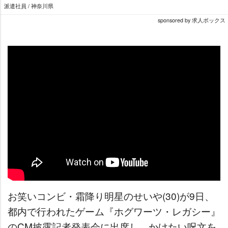
派遣社員 / 神奈川県
sponsored by 求人ボックス
お笑いコンビ・霜降り明星のせいや(30)が9日、
都内で行われたゲーム『ホグワーツ・レガシー』
のCM披露記者発表会に出席し、かけたい呪文を