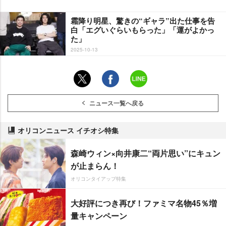
霜降り明星、驚きの“ギャラ”出た仕事を告
白「エグいぐらいもらった」「運がよかっ
た」
2025-10-13
ニュース一覧へ戻る
オリコンニュース イチオシ特集
森崎ウィン×向井康二“両片思い”にキュン
が止まらん！
オリコンタイアップ特集
大好評につき再び！ファミマ名物45％増
量キャンペーン