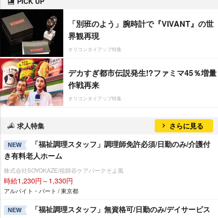
PICK UP
「別班のよう」腕時計で『VIVANT』の世
界観再現
オリコンタイアップ特集
デカすぎ都市伝説発生!?ファミマ45％増量
作戦再来
オリコンタイアップ特集
求人特集
さらに見る
「福祉調理スタッフ」調理師免許必須/日勤のみ/介護付
NEW
き有料老人ホーム
株式会社SOYOKAZE/祖師谷ケアパークそよ風
時給1,230円～1,330円
アルバイト・パート / 東京都
「福祉調理スタッフ」無資格可/日勤のみ/デイサービス
NEW