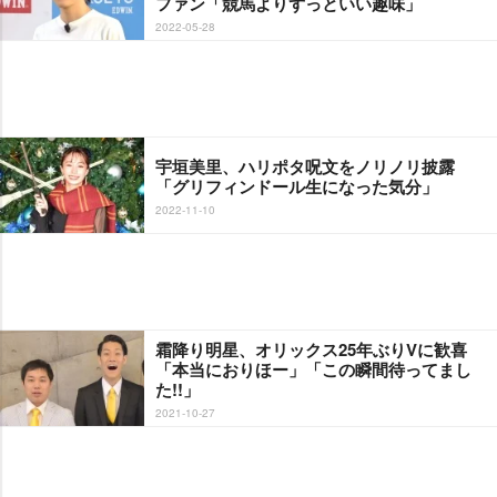
ファン「競馬よりずっといい趣味」
2022-05-28
宇垣美里、ハリポタ呪文をノリノリ披露
「グリフィンドール生になった気分」
2022-11-10
霜降り明星、オリックス25年ぶりVに歓喜
「本当におりほー」「この瞬間待ってまし
た!!」
2021-10-27