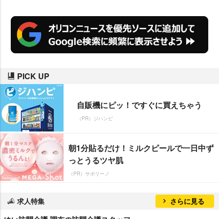
PICK UP
自販機にピッ！ですぐに買えちゃう
（PR）ジハンピ
朝1分貼るだけ！ミルクピールで一日中ず
っとうるツヤ肌
（PR）サボリーノ
求人特集
さらに見る