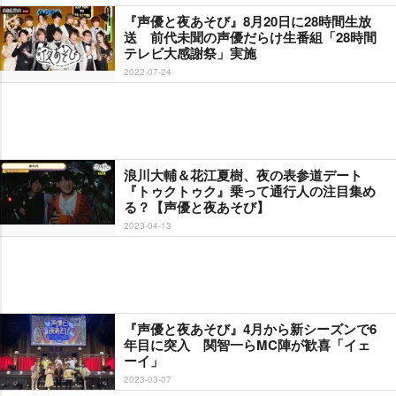
『声優と夜あそび』8月20日に28時間生放
送 前代未聞の声優だらけ生番組「28時間
テレビ大感謝祭」実施
2022-07-24
浪川大輔＆花江夏樹、夜の表参道デート
『トゥクトゥク』乗って通行人の注目集め
る？【声優と夜あそび】
2023-04-13
『声優と夜あそび』4月から新シーズンで6
年目に突入 関智一らMC陣が歓喜「イェ
ーイ」
2023-03-07