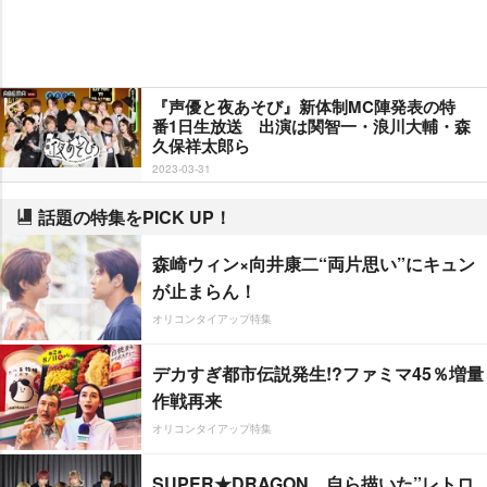
『声優と夜あそび』新体制MC陣発表の特
番1日生放送 出演は関智一・浪川大輔・森
久保祥太郎ら
2023-03-31
話題の特集をPICK UP！
森崎ウィン×向井康二“両片思い”にキュン
が止まらん！
オリコンタイアップ特集
デカすぎ都市伝説発生!?ファミマ45％増量
作戦再来
オリコンタイアップ特集
SUPER★DRAGON、自ら描いた”レトロ