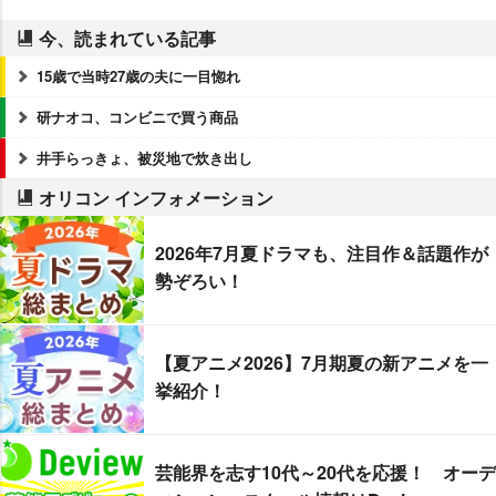
今、読まれている記事
15歳で当時27歳の夫に一目惚れ
研ナオコ、コンビニで買う商品
井手らっきょ、被災地で炊き出し
オリコン インフォメーション
2026年7月夏ドラマも、注目作＆話題作が
勢ぞろい！
【夏アニメ2026】7月期夏の新アニメを一
挙紹介！
芸能界を志す10代～20代を応援！ オーデ