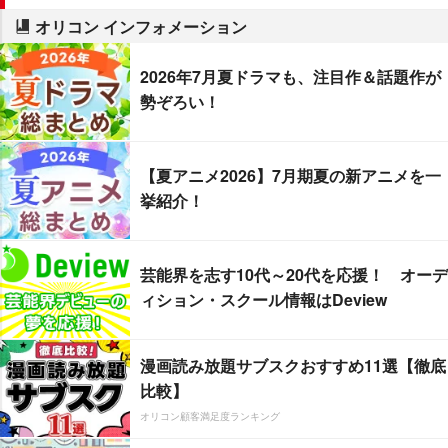
オリコン インフォメーション
2026年7月夏ドラマも、注目作＆話題作が
勢ぞろい！
【夏アニメ2026】7月期夏の新アニメを一
挙紹介！
芸能界を志す10代～20代を応援！ オーデ
ィション・スクール情報はDeview
漫画読み放題サブスクおすすめ11選【徹底
比較】
オリコン顧客満足度ランキング