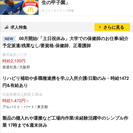
生の甲子園」
オリコンタイアップ特集
求人特集
さらに見る
08月開始/「土日祝休み」大学での保健師のお仕事/紹介
NEW
予定派遣/残業なし/要資格:保健師、正看護師
株式会社パソナ
時給2,100円
派遣社員 / 大阪府
リハビリ補助や多職種連携を学ぶ入所介護/日勤のみ・時給1472
円&有給あり
社会医療法人財団 仁医会
時給1,472円～
アルバイト・パート / 東京都
製品の棚入れや運搬など工場内作業/未経験活躍中のシンプル作
業 17時まで&週末休み