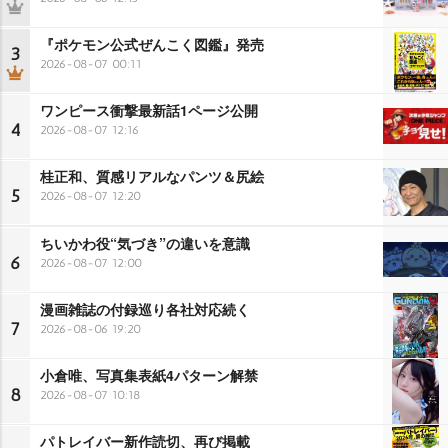
『ポケモン公式ぜんこく図鑑』発売
3
2026-08-07 00:11
ワンピース衝撃最新話1ページ公開
4
2026-08-07 12:16
桂正和、質感リアルなパンツ＆尻絵
5
2026-08-07 12:20
ちいかわ役“気づき”の違いを意識
6
2026-08-07 12:00
漫画雑誌の付録巡り各社対応続く
7
2026-08-06 19:20
小倉唯、写真集表紙4パターン解禁
8
2026-08-07 10:18
パトレイバー新作読切、再び掲載