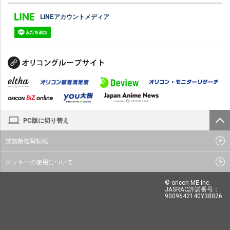
LINEアカウントメディア
PC版に切り替え
禁無断複写転載
クッキーの使用について
© oricon ME inc.
JASRAC許諾番号：
9009642140Y38026