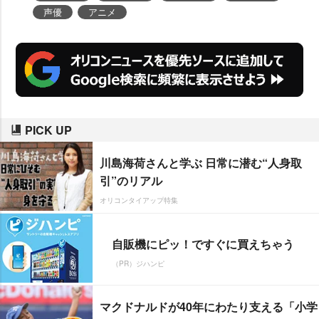
声優
アニメ
PICK UP
川島海荷さんと学ぶ 日常に潜む“人身取
引”のリアル
オリコンタイアップ特集
自販機にピッ！ですぐに買えちゃう
（PR）ジハンピ
マクドナルドが40年にわたり支える「小学