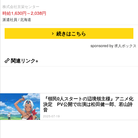
株式会社京栄センター
時給1,630円～2,038円
派遣社員 / 北海道
続きはこちら
sponsored by 求人ボックス
関連リンク+
『領民0人スタートの辺境領主様』アニメ化
決定 PV公開で出演は松田健一郎、若山詩
音
2025-07-19