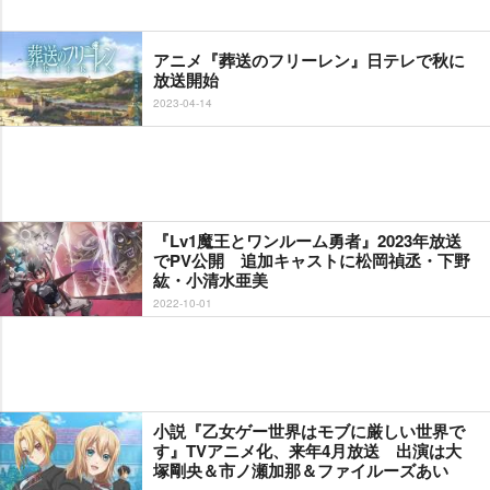
アニメ『葬送のフリーレン』日テレで秋に
放送開始
2023-04-14
『Lv1魔王とワンルーム勇者』2023年放送
でPV公開 追加キャストに松岡禎丞・下野
紘・小清水亜美
2022-10-01
小説『乙女ゲー世界はモブに厳しい世界で
す』TVアニメ化、来年4月放送 出演は大
塚剛央＆市ノ瀬加那＆ファイルーズあい