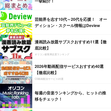
一挙紹介！
芸能界を志す10代～20代を応援！ オー
ディション・スクール情報はDeview
漫画読み放題サブスクおすすめ11選【徹
底比較】
オリコン顧客満足度ランキング
2026年動画配信サービスおすすめ40選
【徹底比較】
CS動画配信サービス20選
毎週の音楽ランキングから、ヒットの推
移をチェック！