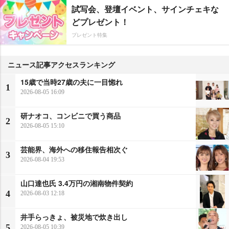
試写会、登壇イベント、サインチェキな
どプレゼント！
プレゼント特集
ニュース記事アクセスランキング
15歳で当時27歳の夫に一目惚れ
1
2026-08-05 16:09
研ナオコ、コンビニで買う商品
2
2026-08-05 15:10
芸能界、海外への移住報告相次ぐ
3
2026-08-04 19:53
山口達也氏 3.4万円の湘南物件契約
4
2026-08-03 12:18
井手らっきょ、被災地で炊き出し
5
2026-08-05 10:39