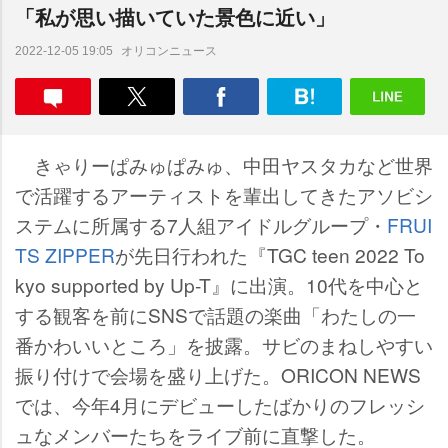
「私が思い描いていた景色に近い」
オリコンニュース
2022-12-05 19:05
きゃりーぱみゅぱみゅ、中田ヤスタカなど世界
で活躍するアーティストを輩出してきたアソビシ
ステムに所属する7人組アイドルグループ・
FRUI
TS ZIPPER
が先日行われた『TGC teen 2022 To
kyo supported by Up-T』に出演。10代を中心と
する観客を前にSNSで話題の楽曲「わたしの一
番かわいいところ」を披露。サビのまねしやすい
振り付けで会場を盛り上げた。ORICON NEWS
では、今年4月にデビューしたばかりのフレッシ
ュなメンバーたちをライブ前に直撃した。