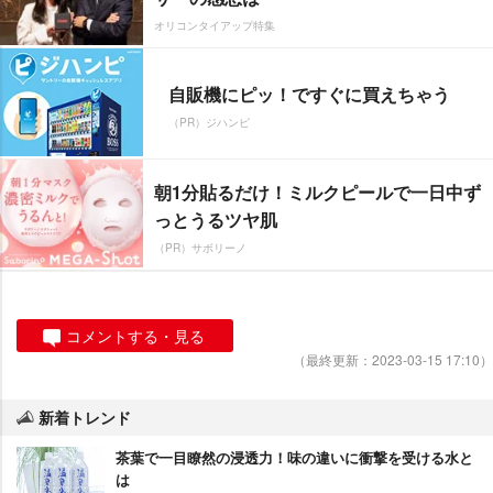
オリコンタイアップ特集
自販機にピッ！ですぐに買えちゃう
（PR）ジハンピ
朝1分貼るだけ！ミルクピールで一日中ず
っとうるツヤ肌
（PR）サボリーノ
コメントする・見る
（最終更新：2023-03-15 17:10）
新着トレンド
茶葉で一目瞭然の浸透力！味の違いに衝撃を受ける水と
は