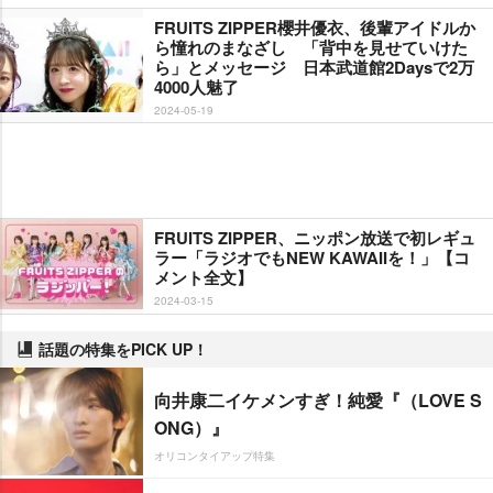
FRUITS ZIPPER櫻井優衣、後輩アイドルか
ら憧れのまなざし 「背中を見せていけた
ら」とメッセージ 日本武道館2Daysで2万
4000人魅了
2024-05-19
FRUITS ZIPPER、ニッポン放送で初レギュ
ラー「ラジオでもNEW KAWAIIを！」【コ
メント全文】
2024-03-15
話題の特集をPICK UP！
向井康二イケメンすぎ！純愛『（LOVE S
ONG）』
オリコンタイアップ特集