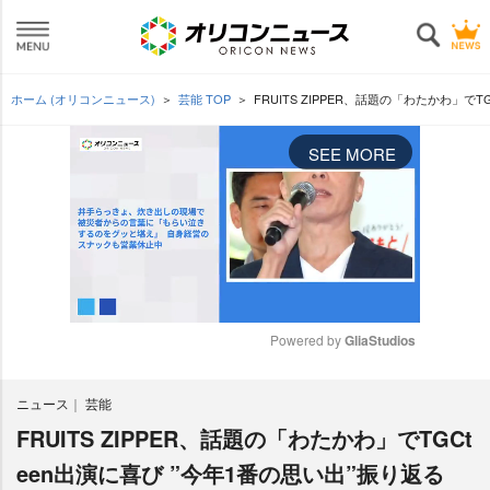
ホーム (オリコンニュース)
芸能 TOP
FRUITS ZIPPER、話題の「わたかわ」
SEE MORE
Powered by 
GliaStudios
M
ニュース
芸能
u
t
FRUITS ZIPPER、話題の「わたかわ」でTGCt
e
een出演に喜び ”今年1番の思い出”振り返る