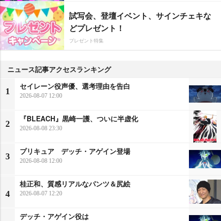
試写会、登壇イベント、サインチェキな
どプレゼント！
プレゼント特集
ニュース記事アクセスランキング
セイレーン役声優、選考理由を告白
1
2026-08-07 12:00
『BLEACH』黒崎一護、ついに半虚化
2
2026-08-08 23:30
プリキュア デッチ・アゲイン登場
3
2026-08-08 12:00
桂正和、質感リアルなパンツ＆尻絵
4
2026-08-07 12:20
デッチ・アゲイン役は