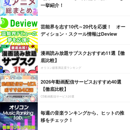
一挙紹介！
芸能界を志す10代～20代を応援！ オー
ディション・スクール情報はDeview
漫画読み放題サブスクおすすめ11選【徹
底比較】
オリコン顧客満足度ランキング
2026年動画配信サービスおすすめ40選
【徹底比較】
CS動画配信サービス20選
毎週の音楽ランキングから、ヒットの推
移をチェック！