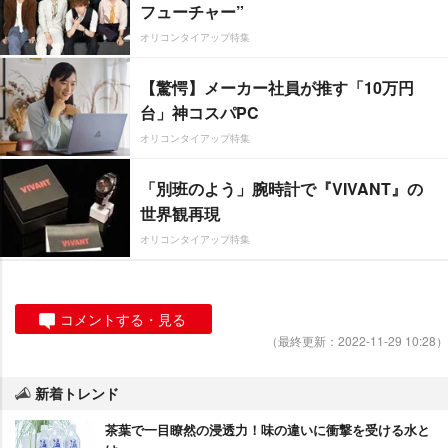
フューチャー”
オリコンタイアップ特集
【驚愕】メーカー社員が推す「10万円
台」神コスパPC
オリコンタイアップ特集
「別班のよう」腕時計で『VIVANT』の
世界観再現
オリコンタイアップ特集
コメントする・見る
（最終更新：2022-11-29 10:28）
新着トレンド
茶葉で一目瞭然の浸透力！味の違いに衝撃を受ける水と