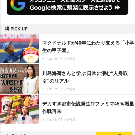
PICK UP
マクドナルドが40年にわたり支える「小学
生の甲子園」
オリコンタイアップ特集
川島海荷さんと学ぶ 日常に潜む“人身取
引”のリアル
オリコンタイアップ特集
デカすぎ都市伝説発生!?ファミマ45％増量
作戦再来
オリコンタイアップ特集