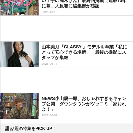
い上手の高木さん』最終回掲載で連載10年
に幕…大反響に編集部が感謝
2023-10-18
山本美月『CLASSY.』モデルを卒業「私に
とって安心できる場所」 最後の撮影にス
タッフが集結
2026-06-11
NEWS小山慶一郎、おしゃれすぎるキャン
プ公開 ダウンタウンがツッコミ「家おれ
よ！」
2022-06-02
話題の特集をPICK UP！