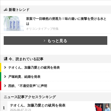
新着トレンド
茶葉で一目瞭然の浸透力！味の違いに衝撃を受ける水と
は
オリコンタイアップ特集
もっと見る
今、読まれている記事
テオくん、加藤乃愛との破局を発表
戸塚純貴、結婚を発表
西鉄、“不適切音声”に声明
ニュース記事アクセスランキング
テオくん、加藤乃愛との破局を発表
1
2026-08-07 21:21