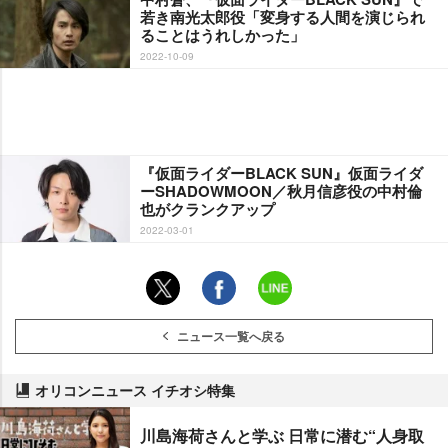
若き南光太郎役「変身する人間を演じられ
ることはうれしかった」
2022-10-09
『仮面ライダーBLACK SUN』仮面ライダ
ーSHADOWMOON／秋月信彦役の中村倫
也がクランクアップ
2022-03-01
ニュース一覧へ戻る
オリコンニュース イチオシ特集
川島海荷さんと学ぶ 日常に潜む“人身取