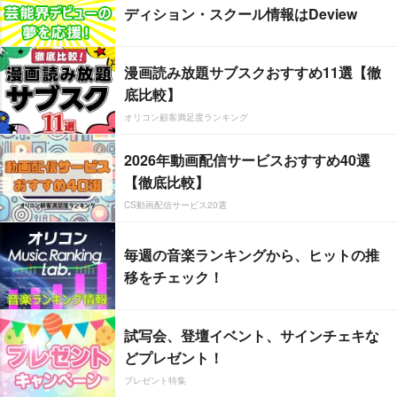
ディション・スクール情報はDeview
漫画読み放題サブスクおすすめ11選【徹
底比較】
オリコン顧客満足度ランキング
2026年動画配信サービスおすすめ40選
【徹底比較】
CS動画配信サービス20選
毎週の音楽ランキングから、ヒットの推
移をチェック！
試写会、登壇イベント、サインチェキな
どプレゼント！
プレゼント特集