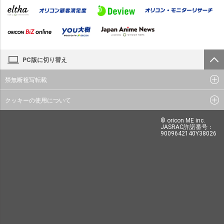
PC版に切り替え
禁無断複写転載
クッキーの使用について
© oricon ME inc.
JASRAC許諾番号：
9009642140Y38026