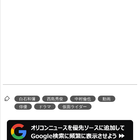
白石和彌
西島秀俊
中村倫也
動画
俳優
ドラマ
仮面ライダー