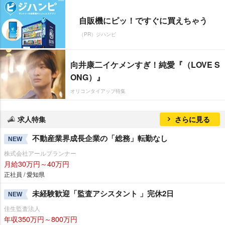
自販機にピッ！ですぐに買えちゃう
（PR）ジハンピ
向井康二イケメンすぎ！純愛『（LOVE S
ONG）』
オリコンタイアップ特集
求人特集
さらに見る
不動産業界成長企業の「総務」転勤なし
NEW
株式会社アールプランナー
月給30万円～40万円
正社員 / 愛知県
未経験歓迎「監査アシスタント 」完休2日
NEW
佳生監査法人
年収350万円～800万円