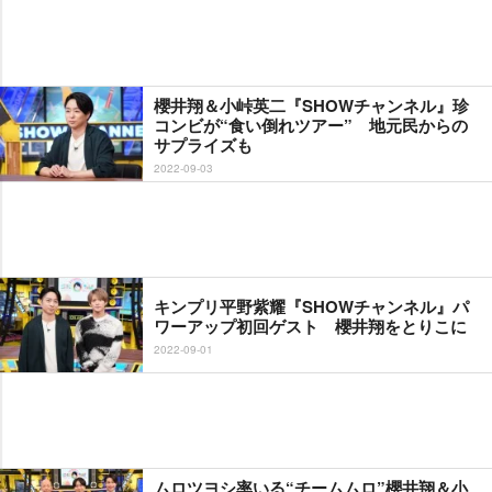
櫻井翔＆小峠英二『SHOWチャンネル』珍
コンビが“食い倒れツアー” 地元民からの
サプライズも
2022-09-03
キンプリ平野紫耀『SHOWチャンネル』パ
ワーアップ初回ゲスト 櫻井翔をとりこに
2022-09-01
ムロツヨシ率いる“チームムロ”櫻井翔＆小