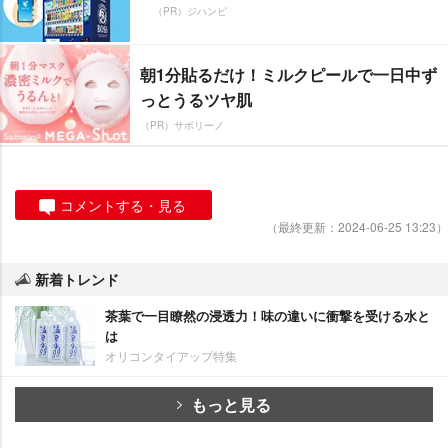
（PR）ジハンピ
朝1分貼るだけ！ミルクピールで一日中ず
っとうるツヤ肌
（PR）サボリーノ
コメントする・見る
（最終更新：2024-06-25 13:23）
新着トレンド
茶葉で一目瞭然の浸透力！味の違いに衝撃を受ける水と
は
オリコンタイアップ特集
もっと見る