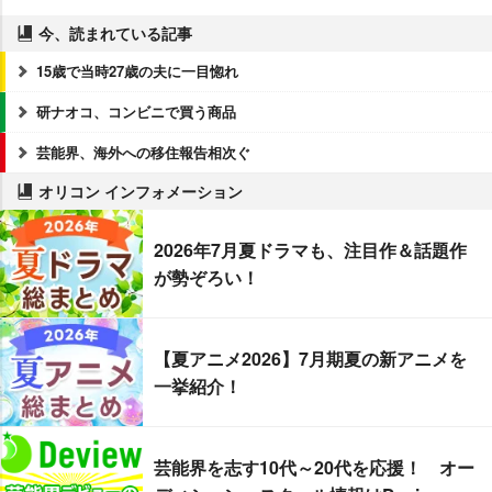
今、読まれている記事
15歳で当時27歳の夫に一目惚れ
研ナオコ、コンビニで買う商品
芸能界、海外への移住報告相次ぐ
オリコン インフォメーション
2026年7月夏ドラマも、注目作＆話題作
が勢ぞろい！
【夏アニメ2026】7月期夏の新アニメを
一挙紹介！
芸能界を志す10代～20代を応援！ オー