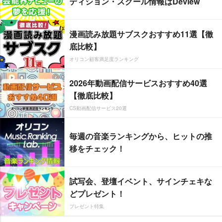
ディション・スクール情報はDeview
漫画読み放題サブスクおすすめ11選【徹
底比較】
オリコン顧客満足度ランキング
2026年動画配信サービスおすすめ40選
【徹底比較】
CS動画配信サービス20選
毎週の音楽ランキングから、ヒットの推
移をチェック！
試写会、登壇イベント、サインチェキな
どプレゼント！
プレゼント特集