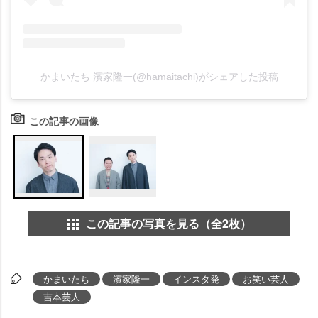
かまいたち 濱家隆一(@hamaitachi)がシェアした投稿
この記事の画像
この記事の写真を見る（全2枚）
かまいたち
濱家隆一
インスタ発
お笑い芸人
吉本芸人