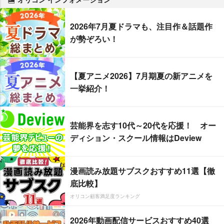
2026年7月夏ドラマも、注目作＆話題作
が勢ぞろい！
【夏アニメ2026】7月期夏の新アニメを
一挙紹介！
芸能界を志す10代～20代を応援！ オー
ディション・スクール情報はDeview
漫画読み放題サブスクおすすめ11選【徹
底比較】
オリコン顧客満足度ランキング
2026年動画配信サービスおすすめ40選