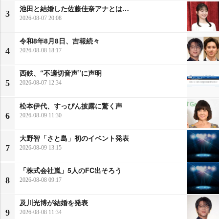
池田と結婚した佐藤佳奈アナとは…
3
2026-08-07 20:08
令和8年8月8日、吉報続々
4
2026-08-08 18:17
西鉄、“不適切音声”に声明
5
2026-08-07 12:34
松本伊代、すっぴん披露に驚く声
6
2026-08-09 11:30
大野智「さと島」初のイベント発表
7
2026-08-09 13:15
「株式会社嵐」5人のFC出そろう
8
2026-08-08 09:17
及川光博が結婚を発表
9
2026-08-08 11:34