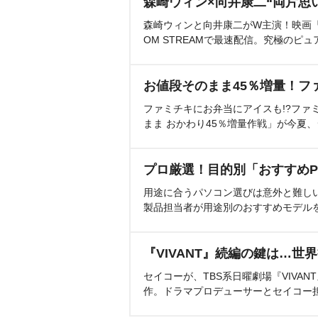
森崎ウィン×向井康二“両片思
森崎ウィンと向井康二がW主演！映画『（L
OM STREAMで最速配信。究極のピュ
お値段そのまま45％増量！フ
ファミチキにお弁当にアイスも!?ファ
まま おかわり45％増量作戦」が今夏
プロ厳選！目的別「おすすめP
用途に合うパソコン選びは意外と難し
製品担当者が用途別のおすすめモデル
『VIVANT』続編の鍵は…世
セイコーが、TBS系日曜劇場『VIVA
作。ドラマプロデューサーとセイコー