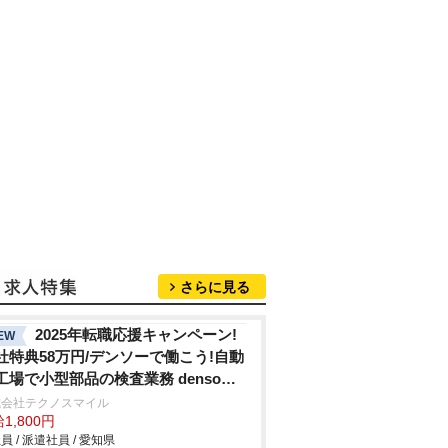
さらに見る
2025年転職応援キャンペーン!
EW
社特典58万円/デンソーで働こう!自動
工場で小型部品の検査業務 denso
hi
式会社テクノスマイル
1,800円
員 / 派遣社員 / 愛知県