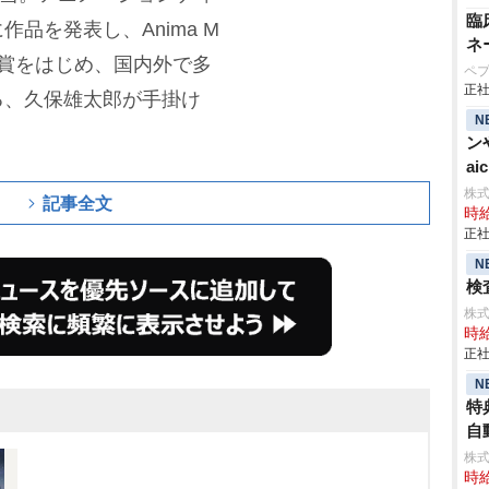
臨
品を発表し、Anima M
ネ
リー賞をはじめ、国内外で多
ペ
正社
る、久保雄太郎が手掛け
N
ン
aic
株
記事全文
時給
正社
N
検査
株
時給
正社
N
特
自動
株
時給