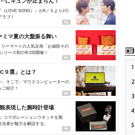
い”にキュンが止まらん！
OVE SONG）』が8／５よりJ:C
アラブ！
ァミマ夏の大盤振る舞い
ミリーマートの人気企画「お値段その
、シリーズ初の年2回開催！
1
C９選」とは？
2
い。そこで、マウスコンピューターの
をご紹介！
3
界観表現した腕時計登場
4
NT』コラボレーションウオッチを製
担当者が魅力を解説する。
5