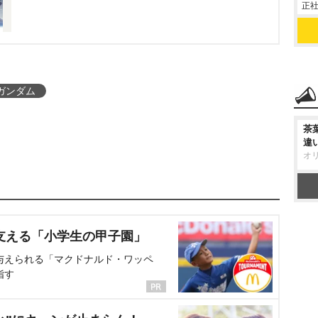
正社
ガンダム
茶
違
オ
支える「小学生の甲子園」
与えられる「マクドナルド・ワッペ
指す