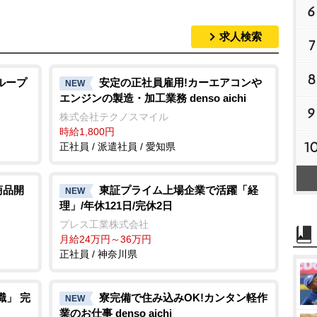
6
求人検索
7
8
ループ
安定の正社員雇用!カーエアコン
NEW
エンジンの製造・加工業務 denso aichi
9
株式会社テクノスマイル
時給1,800円
1
正社員 / 派遣社員 / 愛知県
商品開
東証プライム上場企業で活躍「経
NEW
理」/年休121日/完休2日
プレス工業株式会社
月給24万円～36万円
正社員 / 神奈川県
職」 完
寮完備で住み込みOK!カンタン軽作
NEW
業のお仕事 denso aichi