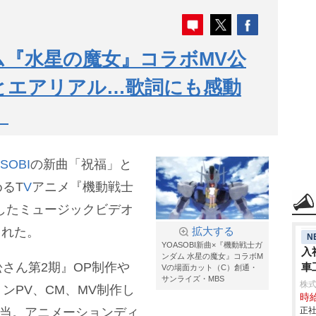
ダム『水星の魔女』コラボMV公
とエアリアル…歌詞にも感動
」
SOBI
の新曲「祝福」と
るT
V
アニメ『機動戦士
したミュージックビデオ
された。
拡大する
N
YOASOBI新曲×『機動戦士ガ
入
ンダム 水星の魔女』コラボM
松さん第2期』OP制作
車
Vの場面カット（C）創通・
サンライズ・MBS
aic
株
ンPV、CM、MV制作し
時給
担当。アニメーションディ
正社