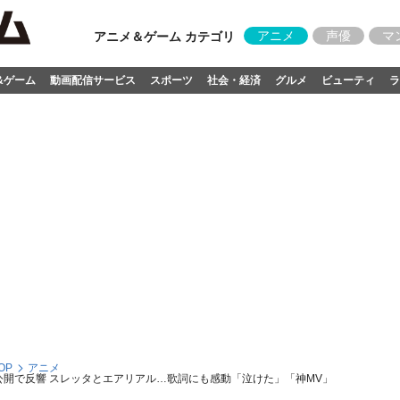
アニメ
声優
マ
アニメ＆ゲーム カテゴリ
&ゲーム
動画配信サービス
スポーツ
社会・経済
グルメ
ビューティ
ラ
OP
アニメ
V公開で反響 スレッタとエアリアル…歌詞にも感動「泣けた」「神MV」