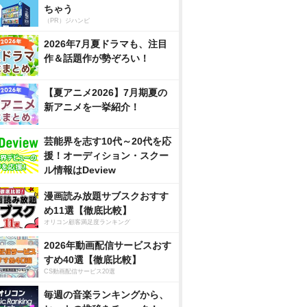
ちゃう
（PR）ジハンピ
2026年7月夏ドラマも、注目
作＆話題作が勢ぞろい！
【夏アニメ2026】7月期夏の
新アニメを一挙紹介！
芸能界を志す10代～20代を応
援！オーディション・スクー
ル情報はDeview
漫画読み放題サブスクおすす
め11選【徹底比較】
オリコン顧客満足度ランキング
2026年動画配信サービスおす
すめ40選【徹底比較】
CS動画配信サービス20選
毎週の音楽ランキングから、