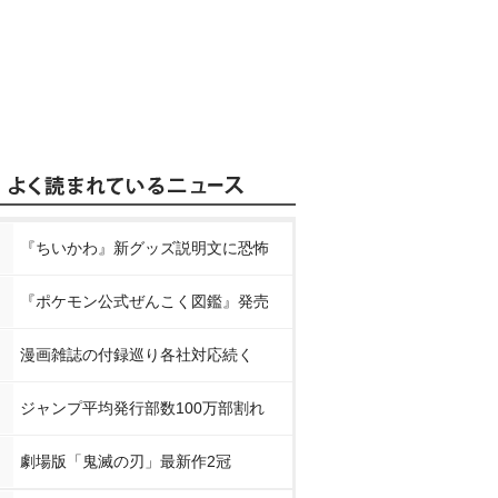
『ちいかわ』新グッズ説明文に恐怖
『ポケモン公式ぜんこく図鑑』発売
漫画雑誌の付録巡り各社対応続く
ジャンプ平均発行部数100万部割れ
劇場版「鬼滅の刃」最新作2冠