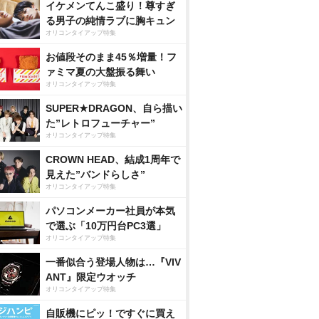
イケメンてんこ盛り！尊すぎ
る男子の純情ラブに胸キュン
オリコンタイアップ特集
お値段そのまま45％増量！フ
ァミマ夏の大盤振る舞い
オリコンタイアップ特集
SUPER★DRAGON、自ら描い
た”レトロフューチャー”
オリコンタイアップ特集
CROWN HEAD、結成1周年で
見えた”バンドらしさ”
オリコンタイアップ特集
パソコンメーカー社員が本気
で選ぶ「10万円台PC3選」
オリコンタイアップ特集
一番似合う登場人物は…『VIV
ANT』限定ウオッチ
オリコンタイアップ特集
自販機にピッ！ですぐに買え