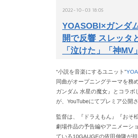
2022-10-03 18:05
YOASOBI×ガン
開で反響 スレッタ
「泣けた」「神MV
“小説を音楽にするユニット”
YOA
同曲がオープニングテーマを務め
ガンダム 水星の魔女』とコラボ
が、YouTubeにてプレミア公開
監督は、『ドラえもん』『おそ
劇場作品の予告編やアニメーショ
ている10GAUGEの依田伸隆が