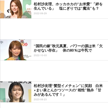
松村沙友理、ホッカホカの“お米愛”「絆を
生んでいる」 塩にぎりでは“魔法”も？
2022-09-29
“国民の嫁”秋元真夏、パワーの源は米「欠
かせない存在」 体の80％は牛乳で
2022-10-03
松村沙友理“髪型イメチェン”に笑顔 白米
×まい泉とんかつソースの“相性”熱弁「甘
みがあるんです！」
2023-08-23