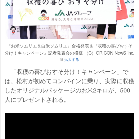
『お米ソムリエ＆白米ソムリエ』合格発表＆『収穫の喜びおすそ
分け！キャンペーン』記者発表会の模様 （C）ORICON NewS inc.
拡大する
「収穫の喜びおすそ分け！キャンペーン」で
は、松村が初めてコンバインに乗り、実際に収穫
したオリジナルパッケージのお米2キロが、500
人にプレゼントされる。