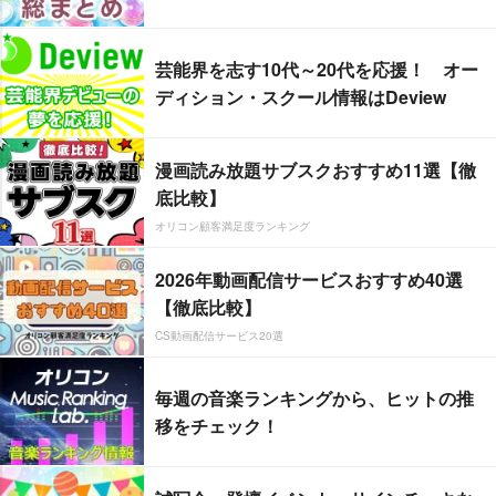
芸能界を志す10代～20代を応援！ オー
ディション・スクール情報はDeview
漫画読み放題サブスクおすすめ11選【徹
底比較】
オリコン顧客満足度ランキング
2026年動画配信サービスおすすめ40選
【徹底比較】
CS動画配信サービス20選
毎週の音楽ランキングから、ヒットの推
移をチェック！