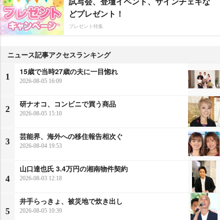
試写会、登壇イベント、サインチェキな
どプレゼント！
プレゼント特集
ニュース記事アクセスランキング
15歳で当時27歳の夫に一目惚れ
1
2026-08-05 16:09
研ナオコ、コンビニで買う商品
2
2026-08-05 15:10
芸能界、海外への移住報告相次ぐ
3
2026-08-04 19:53
山口達也氏 3.4万円の湘南物件契約
4
2026-08-03 12:18
井手らっきょ、被災地で炊き出し
5
2026-08-05 10:39