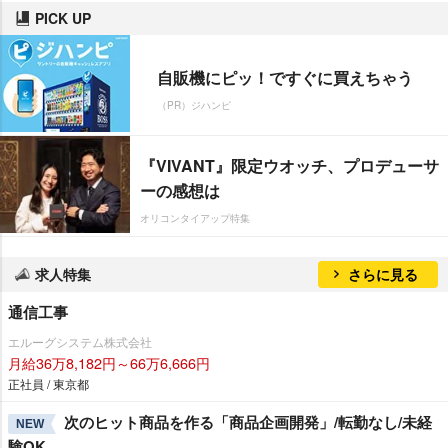
PICK UP
自販機にピッ！ですぐに買えちゃう
（PR）ジハンピ
『VIVANT』限定ウオッチ、プロデューサ
ーの感想は
オリコンタイアップ特集
求人特集
さらに見る
通信工事
エルーグシステム株式会社
月給36万8,182円～66万6,666円
正社員 / 東京都
次のヒット商品を作る「商品企画開発」/転勤なし/未経
NEW
験OK