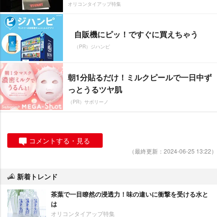
オリコンタイアップ特集
自販機にピッ！ですぐに買えちゃう
（PR）ジハンピ
朝1分貼るだけ！ミルクピールで一日中ず
っとうるツヤ肌
（PR）サボリーノ
コメントする・見る
（最終更新：2024-06-25 13:22）
新着トレンド
茶葉で一目瞭然の浸透力！味の違いに衝撃を受ける水と
は
オリコンタイアップ特集