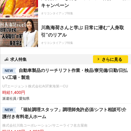
キャンペーン
オリコンタイアップ特集
川島海荷さんと学ぶ 日常に潜む“人身取
引”のリアル
オリコンタイアップ特集
求人特集
さらに見る
自動車製品のリーチリフト作業・検品/寮完備/日勤/日払
NEW
い/工場・製造
UTエージェント株式会社AGT東海第一CU
時給1,400円
派遣社員 / 愛知県
「福祉調理スタッフ」調理師免許必須/シフト相談可/介
NEW
護付き有料老人ホーム
株式会社川島コーポレーション/サニーライフ名古屋南