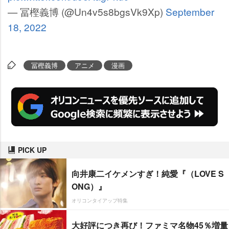
— 冨樫義博 (@Un4v5s8bgsVk9Xp)
September
18, 2022
冨樫義博
アニメ
漫画
PICK UP
向井康二イケメンすぎ！純愛『（LOVE S
ONG）』
オリコンタイアップ特集
大好評につき再び！ファミマ名物45％増量