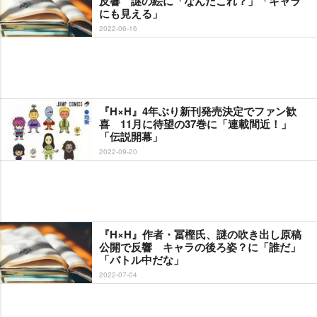
反響 謎の絵に「なんだこれ？」「キャラ
にも見える」
2022-06-16
『H×H』4年ぶり新刊発売決定でファン歓
喜 11月に待望の37巻に「連載間近！」
「伝説開幕」
2022-09-20
『H×H』作者・冨樫氏、謎の吹き出し原稿
公開で反響 キャラの後ろ姿？に「誰だ」
「バトル中だな」
2022-07-04