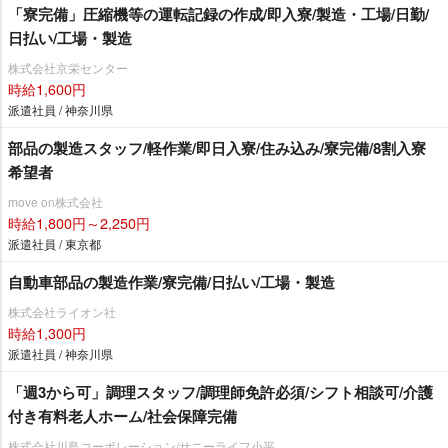
「寮完備」圧縮機等の運転記録の作成/即入寮/製造・工場/日勤/
日払い/工場・製造
株式会社京栄センター
時給1,600円
派遣社員 / 神奈川県
部品の製造スタッフ/軽作業/即日入寮/住み込み/寮完備/8割入寮
希望者
move on株式会社
時給1,800円～2,250円
派遣社員 / 東京都
自動車部品の製造作業/寮完備/日払い/工場・製造
株式会社ライオン社
時給1,300円
派遣社員 / 神奈川県
「週3から可」調理スタッフ/調理師免許必須/シフト相談可/介護
付き有料老人ホーム/社会保障完備
株式会社川島コーポレーション/サニーライフ小平