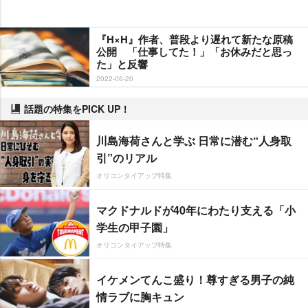
『H×H』作者、普段より遅れて新たな原稿
公開 「仕事してた！」「お休みだと思っ
た」と反響
2022-06-20
話題の特集をPICK UP！
川島海荷さんと学ぶ 日常に潜む“人身取
引”のリアル
オリコンタイアップ特集
マクドナルドが40年にわたり支える「小
学生の甲子園」
オリコンタイアップ特集
イケメンてんこ盛り！尊すぎる男子の純
情ラブに胸キュン