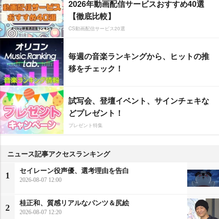
2026年動画配信サービスおすすめ40選
【徹底比較】
CS動画配信サービス20選
毎週の音楽ランキングから、ヒットの推
移をチェック！
試写会、登壇イベント、サインチェキな
どプレゼント！
プレゼント特集
ニュース記事アクセスランキング
セイレーン役声優、選考理由を告白
1
2026-08-07 12:00
桂正和、質感リアルなパンツ＆尻絵
2
2026-08-07 12:20