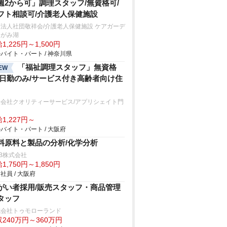
週2から可」調理スタッフ/無資格可/
フト相談可/介護老人保健施設
法人社団敬祥会/介護老人保健施設 ケアガーデ
さがみ湖
1,225円～1,500円
バイト・パート / 神奈川県
「福祉調理スタッフ」無資格
EW
/日勤のみ/サービス付き高齢者向け住
限会社クオリティーサービス/アプリシェイト門
1,227円～
バイト・パート / 大阪府
料原料と製品の分析/化学分析
B株式会社
1,750円～1,850円
社員 / 大阪府
がい者採用/販売スタッフ・商品管理
タッフ
式会社トゥモローランド
240万円～360万円