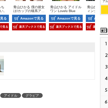
アル
っち
青山ひかる 僕の彼女
青山ひかる アイドル
青山ひかる 
い。
はIカップの猫系アイ
ワン Lovely Blue
ィング*ラブ
ドル
で見る
Amazonで見る
Amazonで見る
Amazo
で見る
楽天ブックスで見る
楽天ブックスで見る
楽天ブック
1
2
3
4
5
アイドル
グラビア
6