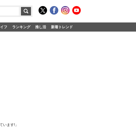
イフ
ランキング
推し活
新着トレンド
ています!」