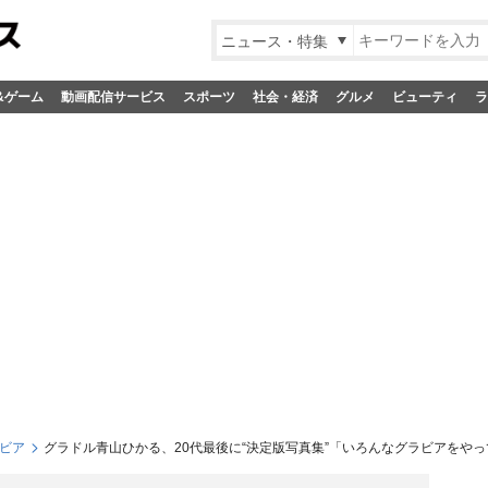
ニュース・特集
&ゲーム
動画配信サービス
スポーツ
社会・経済
グルメ
ビューティ
ラ
ビア
グラドル青山ひかる、20代最後に“決定版写真集”「いろんなグラビアをやっ