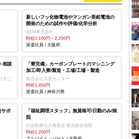
新しいフッ化物電池やマンガン亜鉛電池の
開発のための試作や評価/化学分析
WDB株式会社
時給2,100円～2,200円
派遣社員 / 大阪府
ト相談
「寮完備」カーボンプレートのマシニング
加工/即入寮/製造・工場/工場・製造
ひさご
株式会社京栄センター
時給1,450円
派遣社員 / 神奈川県
発サポ
「福祉調理スタッフ」無資格可/日勤のみ/病
院
社会医療法人報恩会 長吉総合病院
時給1,200円
アルバイト・パート / 大阪府