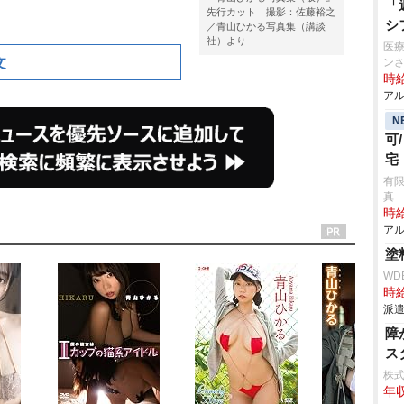
「
先行カット 撮影：佐藤裕之
シ
／青山ひかる写真集（講談
社）より
医療
文
ン
時給
アル
N
可
宅
有
真
時給
アル
塗
WD
時給
派遣
障
ス
株
年収