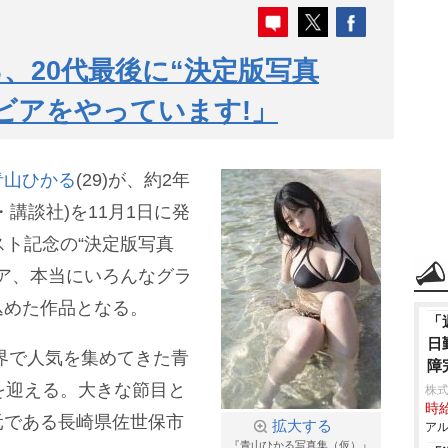
、20代最後に“決定版写真
ビアをやっています!」
青山ひかる
(29)が、約2年
講談社)を11月1日に発
スト記念の“決定版写真
ビア、本当にいろんなグラ
込めた作品となる。
「
日
界で人気を集めてきた青
障
を迎える。大きな節目と
株
時給
元である長崎県佐世保市
拡大する
アル
『青山ひかる写真集（仮）』