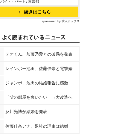
バイト・パート / 東京都
シューテ
青山ひかる シューテ
青山ひかる アイドル
青山ひかる
続きはこちら
ィング*ラブ
ワン 青春のひかり
ワン 青春
sponsored by 求人ボックス
nで見る
Amazonで見る
Amazonで見る
Amaz
スで見る
楽天ブックスで見る
楽天ブックスで見る
楽天ブッ
テオくん、加藤乃愛との破局を発表
レインボー池田、佐藤佳奈と電撃婚
ジャンボ、池田の結婚報告に感激
「父の部屋を奪いたい」→大改造へ
及川光博が結婚を発表
佐藤佳奈アナ、退社の理由は結婚