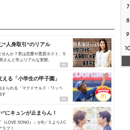
7
8
9
む“人身取引”のリアル
1
ませんか？実は恋愛や悪質ホスト、S
海荷さんと学ぶリアルな実態。
支える「小学生の甲子園」
与えられる「マクドナルド・ワッペ
指す
い”にキュンが止まらん！
OVE SONG）』が8／５よりJ:C
アラブ！