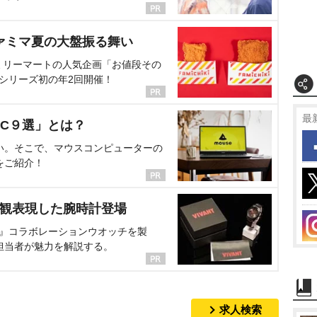
ァミマ夏の大盤振る舞い
ミリーマートの人気企画「お値段その
、シリーズ初の年2回開催！
最
C９選」とは？
い。そこで、マウスコンピューターの
をご紹介！
界観表現した腕時計登場
NT』コラボレーションウオッチを製
担当者が魅力を解説する。
求人検索