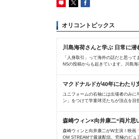
オリコントピックス
川島海荷さんと学ぶ 日常に潜
「人身取引」って海外の話だと思って
NSの投稿からも起きています。川島
マクドナルドが40年にわたり
ユニフォームの右袖には出場者のみに
ン」をつけて学童球児たちが頂点を目
森崎ウィン×向井康二“両片思
森崎ウィンと向井康二がW主演！映画『（L
OM STREAMで最速配信。究極のピュ