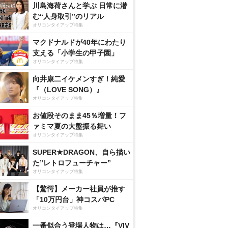
川島海荷さんと学ぶ 日常に潜
む“人身取引”のリアル
オリコンタイアップ特集
マクドナルドが40年にわたり
支える「小学生の甲子園」
オリコンタイアップ特集
向井康二イケメンすぎ！純愛
『（LOVE SONG）』
オリコンタイアップ特集
お値段そのまま45％増量！フ
ァミマ夏の大盤振る舞い
オリコンタイアップ特集
SUPER★DRAGON、自ら描い
た”レトロフューチャー”
オリコンタイアップ特集
【驚愕】メーカー社員が推す
「10万円台」神コスパPC
オリコンタイアップ特集
一番似合う登場人物は…『VIV