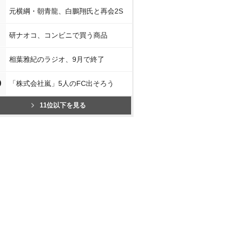
元横綱・朝青龍、白鵬翔氏と再会2S
研ナオコ、コンビニで買う商品
相葉雅紀のラジオ、9月で終了
0
「株式会社嵐」5人のFC出そろう
11位以下を見る