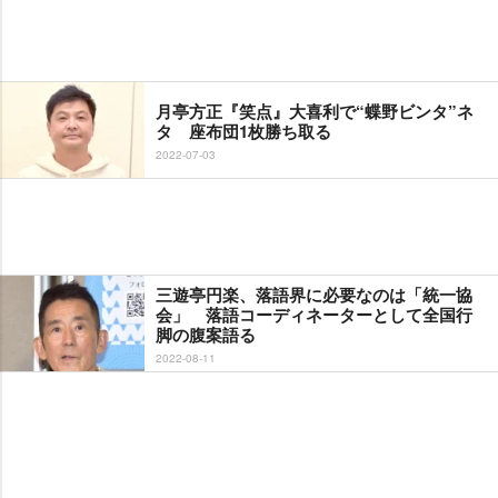
月亭方正『笑点』大喜利で“蝶野ビンタ”ネ
タ 座布団1枚勝ち取る
2022-07-03
三遊亭円楽、落語界に必要なのは「統一協
会」 落語コーディネーターとして全国行
脚の腹案語る
2022-08-11