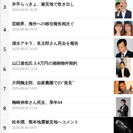
井手らっきょ、被災地で炊き出し
3
2026-08-05 10:39
芸能界、海外への移住報告相次ぐ
4
2026-08-04 19:53
清水アキラ、良太郎さん死去を報告
5
2026-08-02 16:45
山口達也氏 3.4万円の湘南物件契約
6
2026-08-03 12:18
片岡鶴太郎、自家農園での“発見”
7
2026-08-04 14:05
梅崎伸幸さん死去、享年44
8
2026-08-03 15:16
松本潤、熊本地震被災地へコメント
9
2026-08-04 10:47