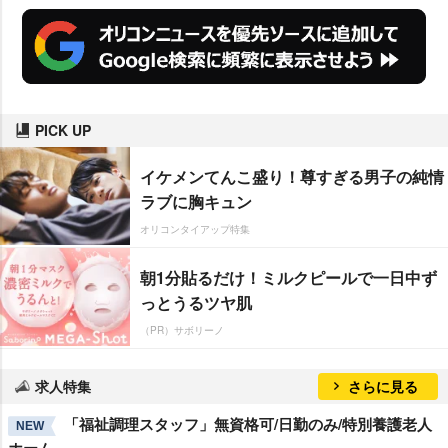
PICK UP
イケメンてんこ盛り！尊すぎる男子の純情
ラブに胸キュン
オリコンタイアップ特集
朝1分貼るだけ！ミルクピールで一日中ず
っとうるツヤ肌
（PR）サボリーノ
求人特集
さらに見る
「福祉調理スタッフ」無資格可/日勤のみ/特別養護老人
NEW