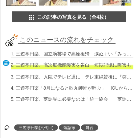
この記事の写真を見る（全4枚）
このニュースの流れをチェック
1. 三遊亭円楽、国立演芸場で高座復帰 涙ぬぐい「みっともなくてもいいから死ぬまでやります」
2. 三遊亭円楽、高次脳機能障害を告白 短期記憶に障害も
3. 三遊亭円楽、入院でテレビ通に テレ東絶賛後に『笑点』イジる
4. 三遊亭円楽「8月になると歌丸師匠が呼ぶ」 ICUから3度の帰還でネタに
5. 三遊亭円楽、落語界に必要なのは「統一協会」 落語コーディネーターとして全国行脚の腹案語る
三遊亭円楽(六代目)
落語家
舞台