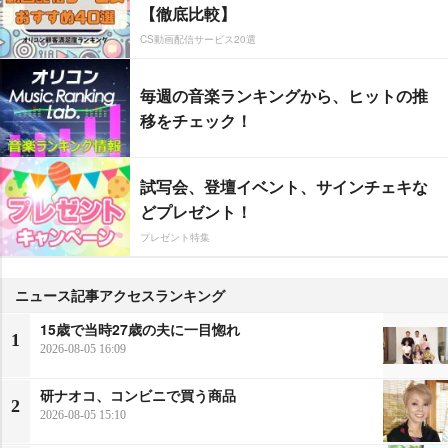
【徹底比較】
CS動画配信サービス20選
毎週の音楽ランキングから、ヒットの推
移をチェック！
試写会、登壇イベント、サインチェキな
どプレゼント！
プレゼント特集
ニュース記事アクセスランキング
15歳で当時27歳の夫に一目惚れ
1
2026-08-05 16:09
研ナオコ、コンビニで買う商品
2
2026-08-05 15:10