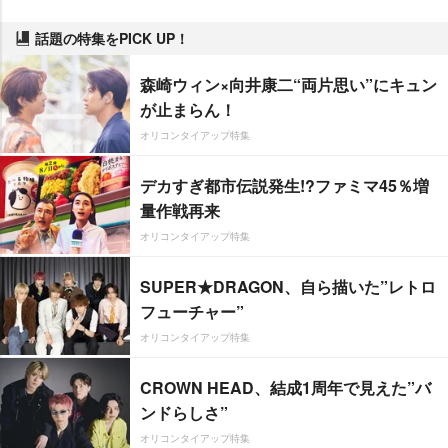
話題の特集をPICK UP！
森崎ウィン×向井康二“両片思い”にキュン
が止まらん！
オリコンタイアップ特集
デカすぎ都市伝説発生!?ファミマ45％増
量作戦再来
オリコンタイアップ特集
SUPER★DRAGON、自ら描いた”レトロ
フューチャー”
オリコンタイアップ特集
CROWN HEAD、結成1周年で見えた”バ
ンドらしさ”
オリコンタイアップ特集