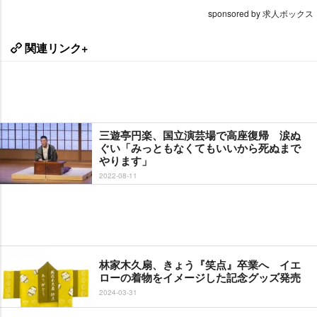
sponsored by 求人ボックス
関連リンク+
三遊亭円楽、国立演芸場で高座復帰 涙ぬ
ぐい「みっともなくてもいいから死ぬまで
ります」
2022-08-11
林家木久扇、きょう『笑点』卒業へ イエ
ローの着物をイメージした記念グッズ発売
2024-03-31