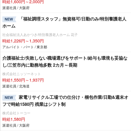
時給1,600円～2,000円
派遣社員 / 大阪府
「福祉調理スタッフ」無資格可/日勤のみ/特別養護老人
NEW
ホーム
社会福祉法人あかつき/特別養護老人ホーム 花子
時給1,226円～1,350円
アルバイト・パート / 東京都
介護福祉士/失敗しない職場選びをサポート/給与も環境も妥協な
し/三笠市内に勤務地多数 2カ月～長期
株式会社ニッソーネット
時給1,550円～1,937円
派遣社員 / 北海道
家電リサイクル工場での仕分け・梱包作業/日勤&週末オ
NEW
フで時給1580円 残業はシフト制
株式会社トーコー
時給1,580円
派遣社員 / 大阪府