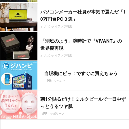
パソコンメーカー社員が本気で選んだ「1
0万円台PC３選」
オリコンタイアップ特集
「別班のよう」腕時計で『VIVANT』の
世界観再現
オリコンタイアップ特集
自販機にピッ！ですぐに買えちゃう
（PR）ジハンピ
朝1分貼るだけ！ミルクピールで一日中ず
っとうるツヤ肌
（PR）サボリーノ