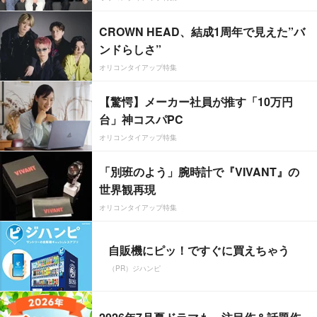
CROWN HEAD、結成1周年で見えた”バ
ンドらしさ”
オリコンタイアップ特集
【驚愕】メーカー社員が推す「10万円
台」神コスパPC
オリコンタイアップ特集
「別班のよう」腕時計で『VIVANT』の
世界観再現
オリコンタイアップ特集
自販機にピッ！ですぐに買えちゃう
（PR）ジハンピ