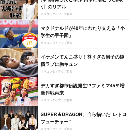
引”のリアル
オリコンタイアップ特集
マクドナルドが40年にわたり支える「小
学生の甲子園」
オリコンタイアップ特集
イケメンてんこ盛り！尊すぎる男子の純
情ラブに胸キュン
オリコンタイアップ特集
デカすぎ都市伝説発生!?ファミマ45％増
量作戦再来
オリコンタイアップ特集
SUPER★DRAGON、自ら描いた”レトロ
フューチャー”
オリコンタイアップ特集