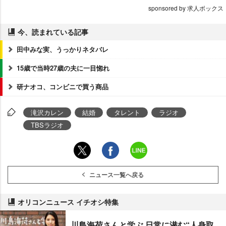
sponsored by 求人ボックス
今、読まれている記事
田中みな実、うっかりネタバレ
15歳で当時27歳の夫に一目惚れ
研ナオコ、コンビニで買う商品
滝沢カレン
結婚
タレント
ラジオ
TBSラジオ
ニュース一覧へ戻る
オリコンニュース イチオシ特集
川島海荷さんと学ぶ 日常に潜む“人身取