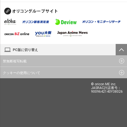
PC版に切り替え
禁無断複写転載
クッキーの使用について
© oricon ME inc.
JASRAC許諾番号：
9009642140Y38026