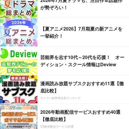
2026年7月夏ドラマも、注目作＆話題作
が勢ぞろい！
【夏アニメ2026】7月期夏の新アニメを
一挙紹介！
芸能界を志す10代～20代を応援！ オー
ディション・スクール情報はDeview
漫画読み放題サブスクおすすめ11選【徹
底比較】
オリコン顧客満足度ランキング
2026年動画配信サービスおすすめ40選
【徹底比較】
CS動画配信サービス20選