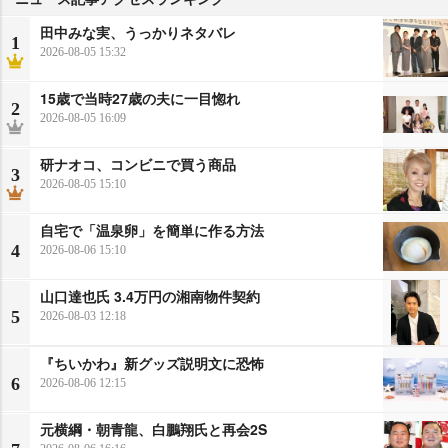
田中みな実、うっかりネタバレ
1
2026-08-05 15:32
15歳で当時27歳の夫に一目惚れ
2
2026-08-05 16:09
研ナオコ、コンビニで買う商品
3
2026-08-05 15:10
自宅で「温泉卵」を簡単に作る方法
4
2026-08-06 15:10
山口達也氏 3.4万円の湘南物件契約
5
2026-08-03 12:18
『ちいかわ』新グッズ説明文に恐怖
6
2026-08-06 12:15
元横綱・朝青龍、白鵬翔氏と再会2S