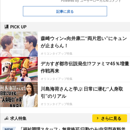
記事に戻る
PICK UP
森崎ウィン×向井康二“両片思い”にキュン
が止まらん！
オリコンタイアップ特集
デカすぎ都市伝説発生!?ファミマ45％増量
作戦再来
オリコンタイアップ特集
川島海荷さんと学ぶ 日常に潜む“人身取
引”のリアル
オリコンタイアップ特集
求人特集
さらに見る
「福祉調理スタッフ」無資格可/日勤のみ/住宅型有料老
NEW