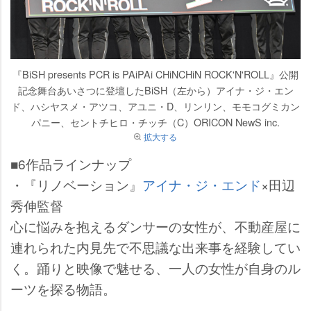
『BiSH presents PCR is PAiPAi CHiNCHiN ROCK'N'ROLL』公開
記念舞台あいさつに登壇したBiSH（左から）アイナ・ジ・エン
ド、ハシヤスメ・アツコ、アユニ・D、リンリン、モモコグミカン
パニー、セントチヒロ・チッチ（C）ORICON NewS inc.
拡大する
■6作品ラインナップ
・『リノベーション』
アイナ・ジ・エンド
×田辺
秀伸監督
心に悩みを抱えるダンサーの女性が、不動産屋に
連れられた内見先で不思議な出来事を経験してい
く。踊りと映像で魅せる、一人の女性が自身のル
ーツを探る物語。