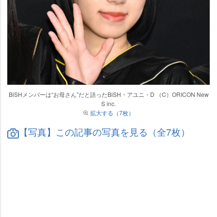
BiSHメンバーは“お母さん”だと語ったBiSH・アユニ・D （C）ORICON New
S inc.
拡大する（7枚）
【写真】この記事の写真を見る（全7枚）