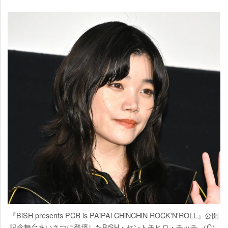
『BiSH presents PCR is PAiPAi CHiNCHiN ROCK'N'ROLL』公開
記念舞台あいさつに登壇したBiSH・セントチヒロ・チッチ （C）