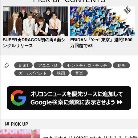
SUPER★DRAGON初の両A面シ
EBiDAN「Yes! 東京」週間1500
ングルリリース
万回超でV3
BiSH
アユニ・D
セントチヒロ・チッチ
動画
ガールズバンド
映画
音楽
PICK UP