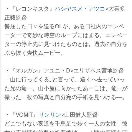
・『レコンキスタ』
ハシヤスメ・アツコ
×大喜多
正毅監督
鬱屈した日々を送るOLが、ある日社内のエレベ
ーターで奇妙な時空のループにはまる。エレベー
ターの停止先に見つけたものとは。過去の自分を
ぶち抜く爽快ムービー。
・『オルガン』アユニ・D×エリザベス宮地監督
「山に行ってくる｣と言って、遠くへ去っていっ
た兄の竜一。山小屋に向かったあーこは、竜一が
撮った一枚の写真と自分宛の手紙を見つける―。
・『VOMiT』
リンリン
×山田健人監督
どこでもない夜道を千鳥足で歩く一人の女性。彼
女の不思議な旅路の終着地は―。人間の感情を圧