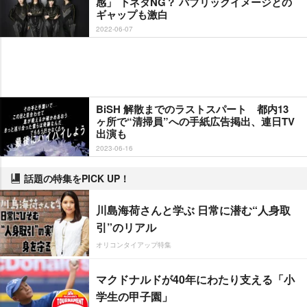
感」 下ネタNG？ パブリックイメージとの
ギャップも激白
2022-06-07
BiSH 解散までのラストスパート 都内13
ヶ所で“清掃員”への手紙広告掲出、連日TV
出演も
2023-06-16
話題の特集をPICK UP！
川島海荷さんと学ぶ 日常に潜む“人身取
引”のリアル
オリコンタイアップ特集
マクドナルドが40年にわたり支える「小
学生の甲子園」