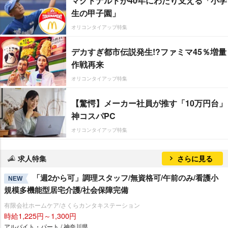
マクドナルドが40年にわたり支える「小学
生の甲子園」
オリコンタイアップ特集
デカすぎ都市伝説発生!?ファミマ45％増量
作戦再来
オリコンタイアップ特集
【驚愕】メーカー社員が推す「10万円台」
神コスパPC
オリコンタイアップ特集
求人特集
さらに見る
「週2から可」調理スタッフ/無資格可/午前のみ/看護小
NEW
規模多機能型居宅介護/社会保障完備
有限会社ホームケア/さくらカンタキステーション
時給1,225円～1,300円
アルバイト・パート / 神奈川県