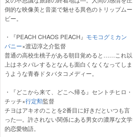
倒的な映像美と音楽で魅せる異色のトリップムー
ビー。
・『PEACH CHAOS PEACH』
モモコグミカン
パニー
×渡辺淳之介監督
普通の高校生桃子がある朝目覚めると……これ以
上はネタバレするとなんも面白くなくなってしま
うような青春ドタバタコメディー。
・『どこから来て、どこへ帰る』セントチヒロ・
チッチ×
行定勲
監督
チヨはアキオのことを2番目に好きだといつも言
った―。許されない関係にある男女の濃厚な文学
的恋愛物語。