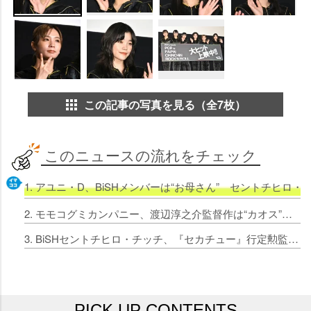
この記事の写真を見る（全7枚）
このニュースの流れをチェック
1. アユニ・D、BiSHメンバーは“お母さん” セントチヒロ
2. モモコグミカンパニー、渡辺淳之介監督作は“カオス” 恥ずかしいセリフに戸惑いも一喝され「殻を破れた」
3. BiSHセントチヒロ・チッチ、『セカチュー』行定勲監督作で文学的恋愛物語に挑戦「覚悟を決めた」
PICK UP CONTENTS