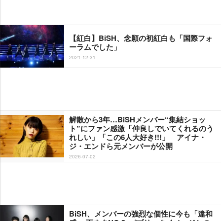
【紅白】BiSH、念願の初紅白も「国際フォ
ーラムでした」
2021-12-31
解散から3年…BiSHメンバー“集結ショッ
ト”にファン感激「仲良しでいてくれるのう
れしい」「この6人大好き!!!」 アイナ・
ジ・エンドら元メンバーが公開
2026-07-02
BiSH、メンバーの強烈な個性に今も「違和