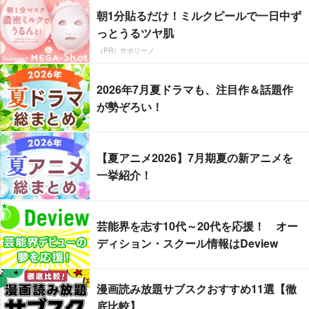
朝1分貼るだけ！ミルクピールで一日中ず
っとうるツヤ肌
（PR）サボリーノ
2026年7月夏ドラマも、注目作＆話題作
が勢ぞろい！
【夏アニメ2026】7月期夏の新アニメを
一挙紹介！
芸能界を志す10代～20代を応援！ オー
ディション・スクール情報はDeview
漫画読み放題サブスクおすすめ11選【徹
底比較】