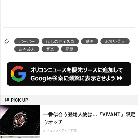
パーパー
ほしのディスコ
動画
お笑い芸人
吉本芸人
音楽
新譜
PICK UP
一番似合う登場人物は…『VIVANT』限定
ウオッチ
オリコンタイアップ特集