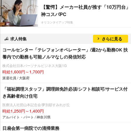
【驚愕】メーカー社員が推す「10万円台」
神コスパPC
オリコンタイアップ特集
求人特集
さらに見る
コールセンター「テレフォンオペレーター」/週2から勤務OK 扶
養内での勤務も可能ノルマなしの発信対応
株式会社日本パーソナルビジネス大阪1G
時給1,600円～1,700円
派遣社員 / 大阪府
「福祉調理スタッフ」調理師免許必須/シフト相談可/サービス付
き高齢者向け住宅
医療法人社団山本記念会/夢別邸すみれが丘
時給1,250円～1,400円
アルバイト・パート / 神奈川県
日扇会第一病院での清掃業務