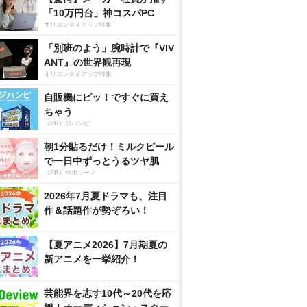
「10万円台」神コスパPC
オリコンタイアップ特集
「別班のよう」腕時計で『VIV
ANT』の世界観再現
オリコンタイアップ特集
自販機にピッ！ですぐに買え
ちゃう
（PR）ジハンピ
朝1分貼るだけ！ミルクピール
で一日中ずっとうるツヤ肌
（PR）サボリーノ
2026年7月夏ドラマも、注目
作＆話題作が勢ぞろい！
【夏アニメ2026】7月期夏の
新アニメを一挙紹介！
芸能界を志す10代～20代を応