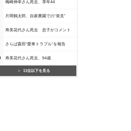
梅崎伸幸さん死去、享年44
片岡鶴太郎、自家農園での“発見”
寿美花代さん死去 息子がコメント
さらば森田“愛車トラブル”を報告
0
寿美花代さん死去、94歳
11位以下を見る