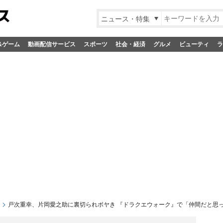
ニュース・特集
&ゲーム
動画配信サービス
スポーツ
社会・経済
グルメ
ビューティ
ラ
戸次重幸、片岡愛之助に裏切られボヤき 『ドラクエウォーク』で「仲間だと思