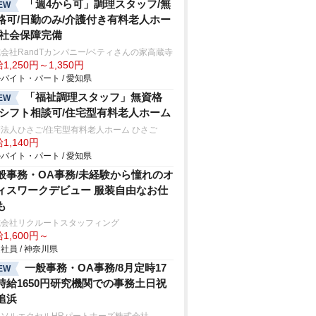
「週4から可」調理スタッフ/無
EW
格可/日勤のみ/介護付き有料老人ホー
/社会保障完備
会社RandTカンパニー/ベティさんの家高蔵寺
1,250円～1,350円
バイト・パート / 愛知県
「福祉調理スタッフ」無資格
EW
/シフト相談可/住宅型有料老人ホーム
法人ひさご/住宅型有料老人ホーム ひさご
1,140円
バイト・パート / 愛知県
般事務・OA事務/未経験から憧れのオ
ィスワークデビュー 服装自由なお仕
も
式会社リクルートスタッフィング
1,600円～
社員 / 神奈川県
一般事務・OA事務/8月定時17
EW
時給1650円研究機関での事務土日祝
追浜