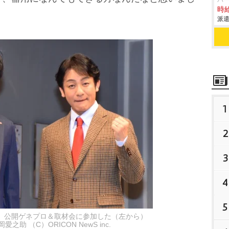
パ
時給
派遣
1
2
3
4
5
』公開ゲネプロ＆取材会に参加した（左から）
之助 （C）ORICON NewS inc.