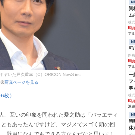
N
資
ム
株式
時給
アル
N
可
医療
時給
アル
一
いた戸次重幸（C）ORICON NewS inc.
フ
写真ページを見る
事
6枚）
株
時給
派遣
人。互いの印象を問われた愛之助は「バラエティ
N
時
こともあったんですけど、マジメでスゴく頭の回
休
り、器用になんでもできる方なんだなと思いまし