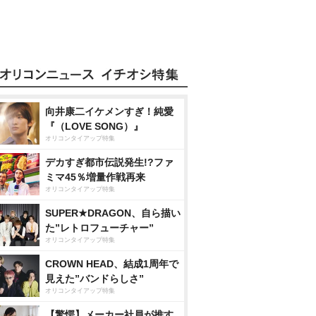
向井康二イケメンすぎ！純愛
『（LOVE SONG）』
オリコンタイアップ特集
デカすぎ都市伝説発生!?ファ
ミマ45％増量作戦再来
オリコンタイアップ特集
SUPER★DRAGON、自ら描い
た”レトロフューチャー”
オリコンタイアップ特集
CROWN HEAD、結成1周年で
見えた”バンドらしさ”
オリコンタイアップ特集
【驚愕】メーカー社員が推す