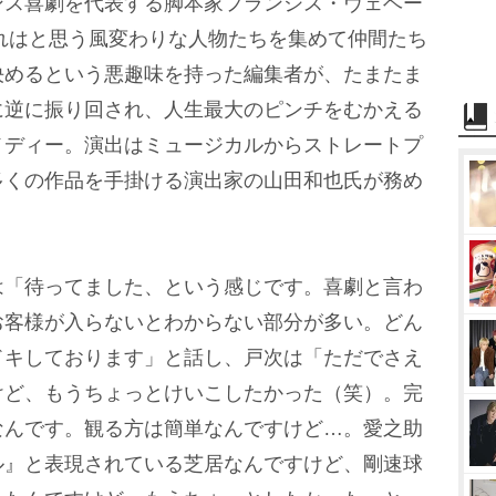
ンス喜劇を代表する脚本家フランシス・ヴェベー
これはと思う風変わりな人物たちを集めて仲間たち
決めるという悪趣味を持った編集者が、たまたま
に逆に振り回され、人生最大のピンチをむかえる
メディー。演出はミュージカルからストレートプ
多くの作品を手掛ける演出家の山田和也氏が務め
「待ってました、という感じです。喜劇と言わ
お客様が入らないとわからない部分が多い。どん
ドキしております」と話し、戸次は「ただでさえ
けど、もうちょっとけいこしたかった（笑）。完
なんです。観る方は簡単なんですけど…。愛之助
ル』と表現されている芝居なんですけど、剛速球