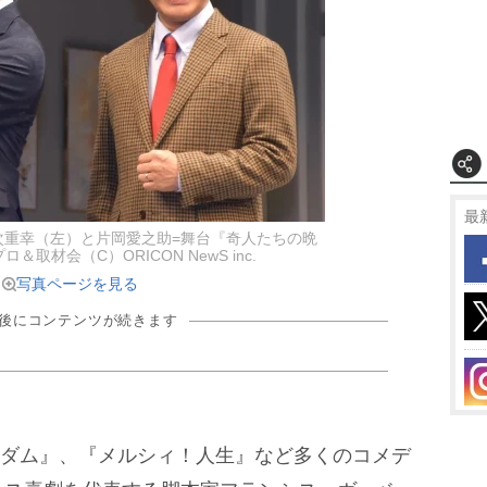
最
次重幸（左）と片岡愛之助=舞台『奇人たちの晩
取材会（C）ORICON NewS inc.
写真ページを見る
の後にコンテンツが続きます
.マダム』、『メルシィ！人生』など多くのコメデ