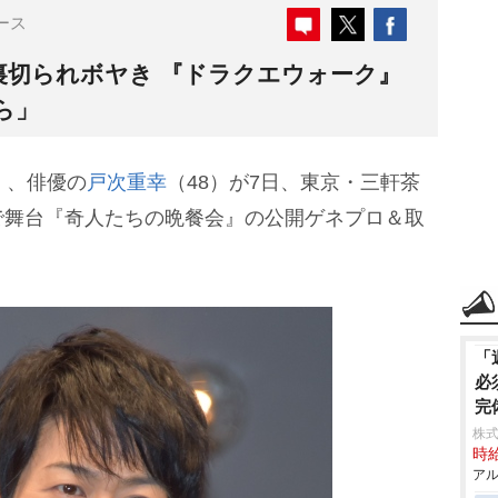
ース
裏切られボヤき 『ドラクエウォーク』
ら」
）、俳優の
戸次重幸
（48）が7日、東京・三軒茶
で舞台『奇人たちの晩餐会』の公開ゲネプロ＆取
「
必
完
株式
時給
アル