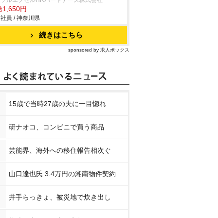
ーソルエクセルHRパートナーズ株式会社
1,650円
社員 / 神奈川県
続きはこちら
sponsored by 求人ボックス
15歳で当時27歳の夫に一目惚れ
研ナオコ、コンビニで買う商品
芸能界、海外への移住報告相次ぐ
山口達也氏 3.4万円の湘南物件契約
井手らっきょ、被災地で炊き出し