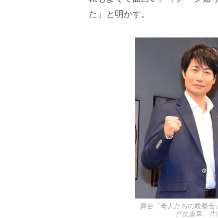
た」と明かす。
舞台『奇人たちの晩餐会
戸次重幸、片岡愛