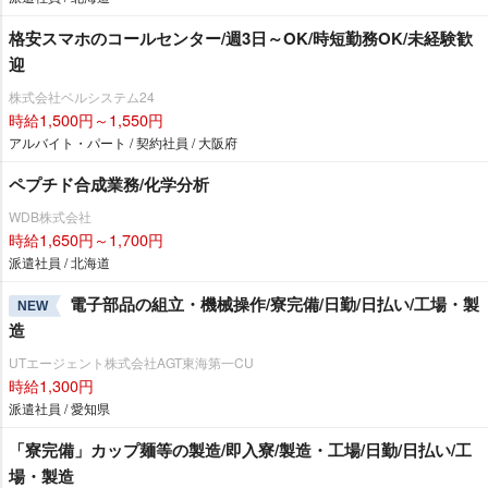
格安スマホのコールセンター/週3日～OK/時短勤務OK/未経験歓
迎
株式会社ベルシステム24
時給1,500円～1,550円
アルバイト・パート / 契約社員 / 大阪府
ペプチド合成業務/化学分析
WDB株式会社
時給1,650円～1,700円
派遣社員 / 北海道
電子部品の組立・機械操作/寮完備/日勤/日払い/工場・製
NEW
造
UTエージェント株式会社AGT東海第一CU
時給1,300円
派遣社員 / 愛知県
「寮完備」カップ麺等の製造/即入寮/製造・工場/日勤/日払い/工
場・製造