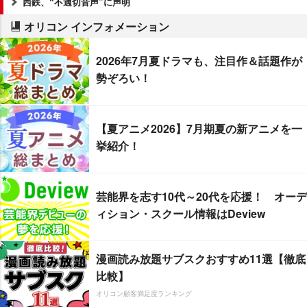
西鉄、“不適切音声”に声明
オリコン インフォメーション
2026年7月夏ドラマも、注目作＆話題作が
勢ぞろい！
【夏アニメ2026】7月期夏の新アニメを一
挙紹介！
芸能界を志す10代～20代を応援！ オーデ
ィション・スクール情報はDeview
漫画読み放題サブスクおすすめ11選【徹底
比較】
オリコン顧客満足度ランキング