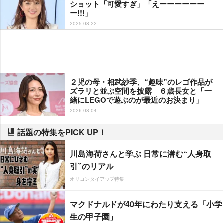
ショット「可愛すぎ」「えーーーーーー
ー!!!」
2025-08-22
２児の母・相武紗季、“趣味”のレゴ作品が
ズラリと並ぶ空間を披露 ６歳長女と「一
緒にLEGOで遊ぶのが最近のお決まり」
2026-08-04
話題の特集をPICK UP！
川島海荷さんと学ぶ 日常に潜む“人身取
引”のリアル
オリコンタイアップ特集
マクドナルドが40年にわたり支える「小学
生の甲子園」