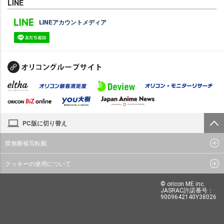
LINE
LINEアカウントメディア
PC版に切り替え
禁無断複写転載
クッキーの使用について
© oricon ME inc.
JASRAC許諾番号：
9009642140Y38026