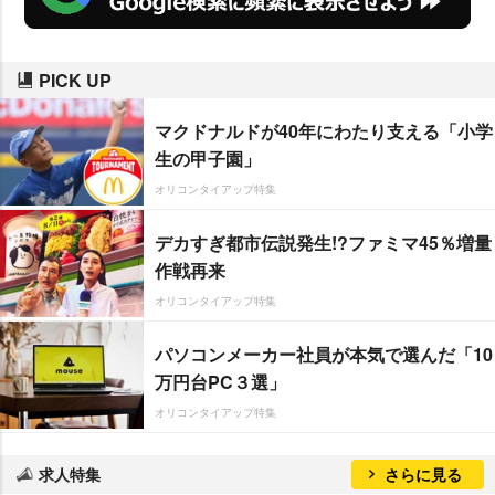
PICK UP
マクドナルドが40年にわたり支える「小学
生の甲子園」
オリコンタイアップ特集
デカすぎ都市伝説発生!?ファミマ45％増量
作戦再来
オリコンタイアップ特集
パソコンメーカー社員が本気で選んだ「10
万円台PC３選」
オリコンタイアップ特集
求人特集
さらに見る