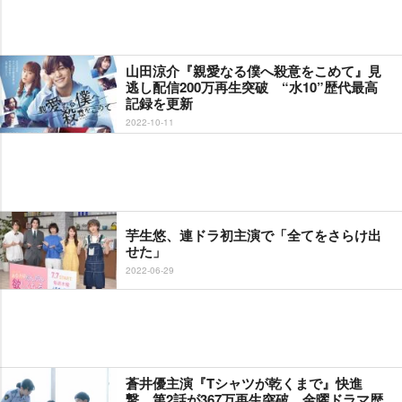
山田涼介『親愛なる僕へ殺意をこめて』見
逃し配信200万再生突破 “水10”歴代最高
記録を更新
2022-10-11
芋生悠、連ドラ初主演で「全てをさらけ出
せた」
2022-06-29
蒼井優主演『Tシャツが乾くまで』快進
撃 第2話が367万再生突破 金曜ドラマ歴