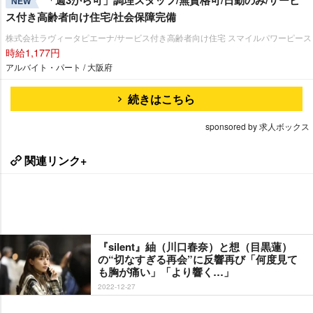
「週3から可」調理スタッフ/無資格可/日勤のみ/サービ
NEW
ス付き高齢者向け住宅/社会保障完備
株式会社ラヴィータピエーナ/サービス付き高齢者向け住宅 スマイルパワーピース
時給1,177円
アルバイト・パート / 大阪府
続きはこちら
sponsored by 求人ボックス
関連リンク+
『silent』紬（川口春奈）と想（目黒蓮）
の“切なすぎる再会”に反響再び「何度見て
も胸が痛い」「より響く…」
2022-12-27