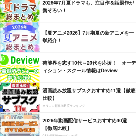
2026年7月夏ドラマも、注目作＆話題作が
勢ぞろい！
【夏アニメ2026】7月期夏の新アニメを一
挙紹介！
芸能界を志す10代～20代を応援！ オーデ
ィション・スクール情報はDeview
漫画読み放題サブスクおすすめ11選【徹底
比較】
オリコン顧客満足度ランキング
2026年動画配信サービスおすすめ40選
【徹底比較】
CS動画配信サービス20選