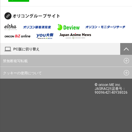
PC版に切り替え
禁無断複写転載
クッキーの使用について
© oricon ME inc.
JASRAC許諾番号：
9009642140Y38026