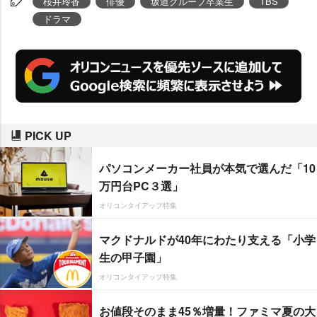
桜井玲香
俳優
坂道グループ卒業生
TBS
ドラマ
PICK UP
パソコンメーカー社員が本気で選んだ「10
万円台PC３選」
オリコンタイアップ特集
マクドナルドが40年にわたり支える「小学
生の甲子園」
オリコンタイアップ特集
お値段そのまま45％増量！ファミマ夏の大