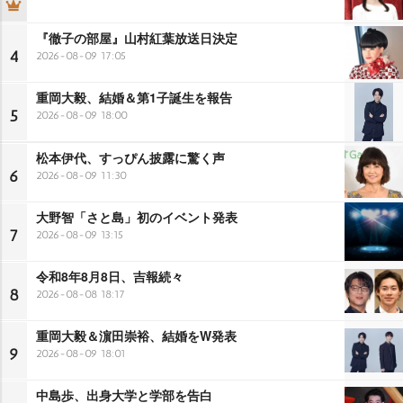
『徹子の部屋』山村紅葉放送日決定
4
2026-08-09 17:05
重岡大毅、結婚＆第1子誕生を報告
5
2026-08-09 18:00
松本伊代、すっぴん披露に驚く声
6
2026-08-09 11:30
大野智「さと島」初のイベント発表
7
2026-08-09 13:15
令和8年8月8日、吉報続々
8
2026-08-08 18:17
重岡大毅＆濵田崇裕、結婚をW発表
9
2026-08-09 18:01
中島歩、出身大学と学部を告白