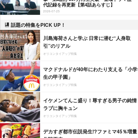
代記録を再更新【第4話あらすじ】
2026-07-25
話題の特集をPICK UP！
川島海荷さんと学ぶ 日常に潜む“人身取
引”のリアル
オリコンタイアップ特集
マクドナルドが40年にわたり支える「小学
生の甲子園」
オリコンタイアップ特集
イケメンてんこ盛り！尊すぎる男子の純情
ラブに胸キュン
オリコンタイアップ特集
デカすぎ都市伝説発生!?ファミマ45％増量