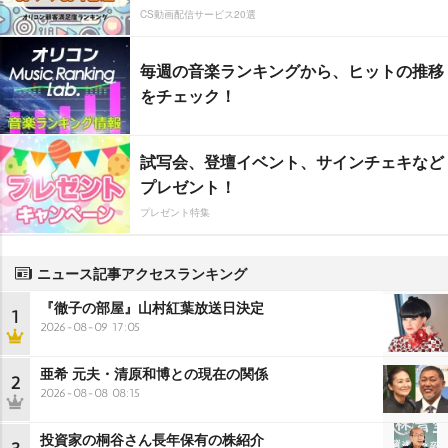
CS動画配信サービス20選
毎週の音楽ランキングから、ヒットの推移
をチェック！
試写会、登壇イベント、サインチェキなど
プレゼント！
プレゼント特集
ニュース記事アクセスランキング
『徹子の部屋』山村紅葉放送日決定
1
2026-08-09 17:05
亜希 元夫・清原和博との現在の関係
2
2026-08-08 08:15
投資家の桐谷さん長年保有の株紹介