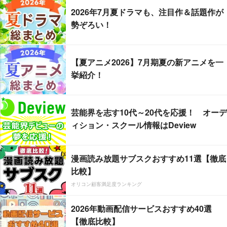
2026年7月夏ドラマも、注目作＆話題作が
勢ぞろい！
【夏アニメ2026】7月期夏の新アニメを一
挙紹介！
芸能界を志す10代～20代を応援！ オーデ
ィション・スクール情報はDeview
漫画読み放題サブスクおすすめ11選【徹底
比較】
オリコン顧客満足度ランキング
2026年動画配信サービスおすすめ40選
【徹底比較】