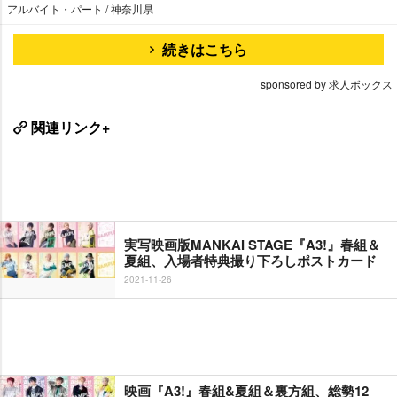
アルバイト・パート / 神奈川県
続きはこちら
sponsored by 求人ボックス
関連リンク+
実写映画版MANKAI STAGE『A3!』春組＆
夏組、入場者特典撮り下ろしポストカード
2021-11-26
映画『A3!』春組&夏組＆裏方組、総勢12