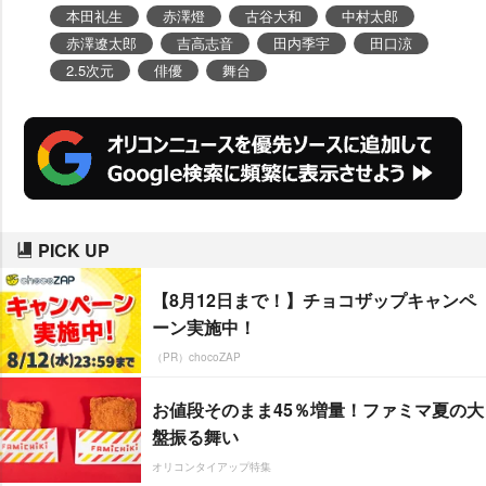
本田礼生
赤澤燈
古谷大和
中村太郎
赤澤遼太郎
吉高志音
田内季宇
田口涼
2.5次元
俳優
舞台
PICK UP
【8月12日まで！】チョコザップキャンペ
ーン実施中！
（PR）chocoZAP
お値段そのまま45％増量！ファミマ夏の大
盤振る舞い
オリコンタイアップ特集