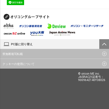
PC版に切り替え
禁無断複写転載
クッキーの使用について
© oricon ME inc.
JASRAC許諾番号：
9009642140Y38026