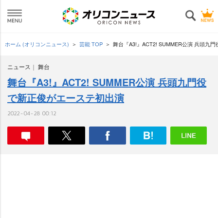
ホーム (オリコンニュース)
芸能 TOP
舞台『A3!』ACT2! SUMMER公演 兵
ニュース
舞台
舞台『A3!』ACT2! SUMMER公演 兵頭九門役
で新正俊がエーステ初出演
2022-04-28 00:12