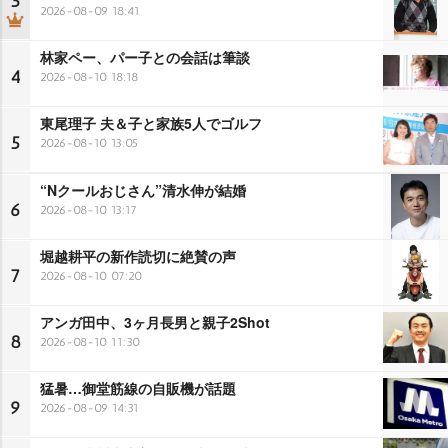
3
2026-08-09 18:41
林家ペー、パー子との会話は筆談
4
2026-08-10 18:18
東尾理子 夫＆子と家族5人でゴルフ
5
2026-08-10 13:05
“Nクールおじさん”清水伸が結婚
6
2026-08-10 13:17
堀越耕平の新作読切に絶賛の声
7
2026-08-10 07:20
アンガ田中、3ヶ月長男と親子2Shot
8
2026-08-10 11:30
猛暑…御堂筋線の自販機が話題
9
2026-08-09 14:31