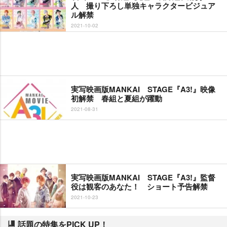
人 撮り下ろし単独キャラクタービジュア
ル解禁
2021-10-02
実写映画版MANKAI STAGE『A3!』映像
初解禁 春組と夏組が躍動
2021-08-31
実写映画版MANKAI STAGE『A3!』監督
役は観客のあなた！ ショート予告解禁
2021-10-23
話題の特集をPICK UP！