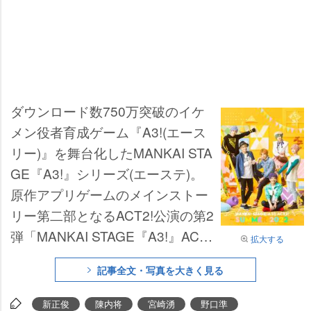
ダウンロード数750万突破のイケ
メン役者育成ゲーム『A3!(エース
リー)』を舞台化したMANKAI STA
GE『A3!』シリーズ(エーステ)。
原作アプリゲームのメインストー
リー第二部となるACT2!公演の第2
弾「MANKAI STAGE『A3!』ACT
拡大する
2! ～SUMMER 2022～」の公演詳
記事全文・写真を大きく見る
細が解禁となった。
新正俊
陳内将
宮崎湧
野口準