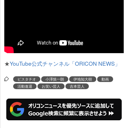
★
YouTube公式チャンネル「ORICON NEWS」
ピスタチオ
小澤慎一朗
伊地知大樹
動画
活動進退
お笑い芸人
吉本芸人