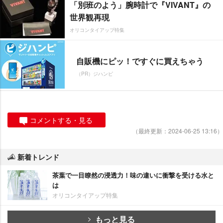
「別班のよう」腕時計で『VIVANT』の
世界観再現
オリコンタイアップ特集
自販機にピッ！ですぐに買えちゃう
（PR）ジハンピ
コメントする・見る
（最終更新：2024-06-25 13:16）
新着トレンド
茶葉で一目瞭然の浸透力！味の違いに衝撃を受ける水と
は
オリコンタイアップ特集
もっと見る