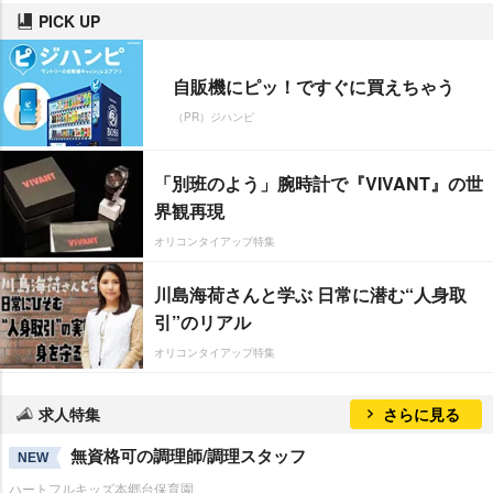
PICK UP
自販機にピッ！ですぐに買えちゃう
（PR）ジハンピ
「別班のよう」腕時計で『VIVANT』の世
界観再現
オリコンタイアップ特集
川島海荷さんと学ぶ 日常に潜む“人身取
引”のリアル
オリコンタイアップ特集
求人特集
さらに見る
無資格可の調理師/調理スタッフ
NEW
ハートフルキッズ本郷台保育園