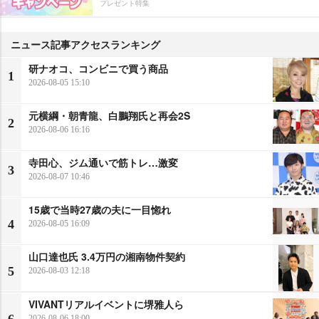
プレゼント特集
ニュース記事アクセスランキング
研ナオコ、コンビニで買う商品
1
2026-08-05 15:10
元横綱・朝青龍、白鵬翔氏と再会2S
2
2026-08-06 16:16
寺田心、ジム通いで筋トレ…激変
3
2026-08-07 10:46
15歳で当時27歳の夫に一目惚れ
4
2026-08-05 16:09
山口達也氏 3.4万円の湘南物件契約
5
2026-08-03 12:18
VIVANTリアルイベントに堺雅人ら
6
2026-08-06 18:00