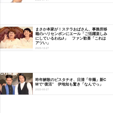
まさか本家が！ステラおばさん、事務所移
籍のハリセンボンにエール「ご活躍楽しみ
にしているわね♪」 ファン歓喜「これは
アツい」
2023-12-27
昨年解散のピスタチオ、日清「辛麺」新C
Mで“復活” 伊地知も驚き「なんでっ」
2023-05-27