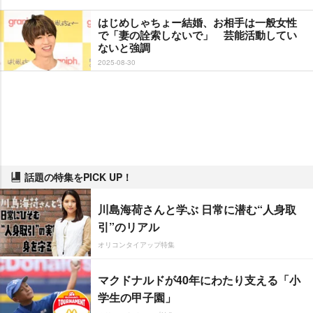
はじめしゃちょー結婚、お相手は一般女性
で「妻の詮索しないで」 芸能活動してい
ないと強調
2025-08-30
話題の特集をPICK UP！
川島海荷さんと学ぶ 日常に潜む“人身取
引”のリアル
オリコンタイアップ特集
マクドナルドが40年にわたり支える「小
学生の甲子園」