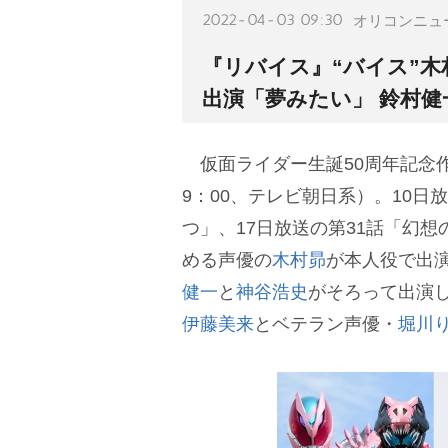
2022-04-03 09:30
オリコンニュ
『リバイス』“バイス”木
出演「夢みたい」 鈴村
仮面ライダー生誕50周年記念
9：00、テレビ朝日系）。10日放
つ」、17日放送の第31話「幻
める声優の
木村昴
が本人役で出演
健一
と
神谷浩史
がそろって出演し
伊藤美来
とベテラン声優・
堀川