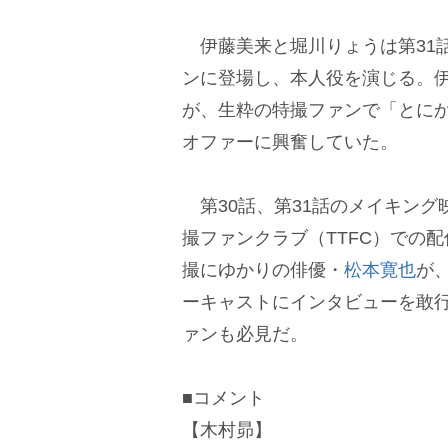
伊藤美来と堀川りょうは第31
ンに登場し、本人役を演じる。
が、生粋の特撮ファンで「とに
オファーに興奮していた。
第30話、第31話のメイキング
撮ファンクラブ（TTFC）での
撮にゆかりの俳優・
松本寛也
が
ーキャストにインタビューを敢
ァンも必見だ。
■コメント
【木村昴】