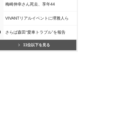
梅崎伸幸さん死去、享年44
VIVANTリアルイベントに堺雅人ら
0
さらば森田“愛車トラブル”を報告
11位以下を見る