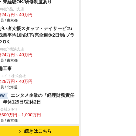
・未経験OK/研修制度あり
trio紹介品川支店
給24万円～40万円
員 / 東京都
がい者支援スタッフ・デイサービス/
残業平均10h以下/完全週休2日制/ブラ
クOK
trio紹介横浜支店
給24万円～40万円
員 / 東京都
備工事
リエイト株式会社
給25万円～40万円
員 / 北海道
エンタメ企業の「経理財務責任
EW
」年休125日/完休2日
会社STPR
600万円～1,000万円
員 / 東京都
続きはこちら