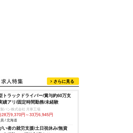
さらに見る
型トラックドライバー/賞与約60万支
実績アリ/固定時間勤務/未経験
製パン株式会社 月寒工場
28万9,370円～33万6,945円
員 / 北海道
がい者の就労支援/土日祝休み/無資