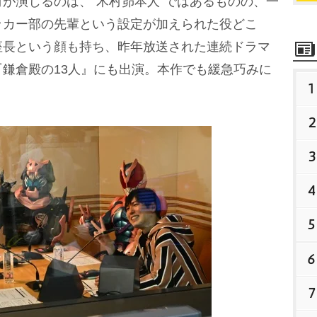
が演じるのは、“木村昴本人”ではあるものの、一
ッカー部の先輩という設定が加えられた役どこ
座長という顔も持ち、昨年放送された連続ドラマ
鎌倉殿の13人』にも出演。本作でも緩急巧みに
1
2
3
4
5
6
7