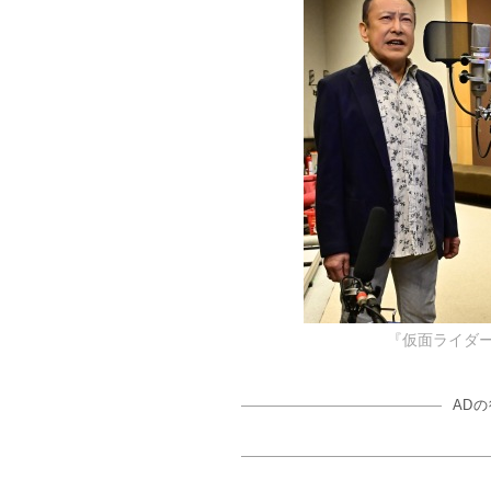
『仮面ライダー
AD