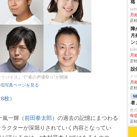
格
ko
月
正社
障
月
ン
ko
月
正社
設
ク
リバイス』で“春の声優祭り”が開催
月
写真ページを見る
正社
N
8枚）
者
株式
年収
十嵐一輝（
前田拳太郎
）の過去の記憶にまつわる
正社
ャラクターが深堀りされていく内容となってい