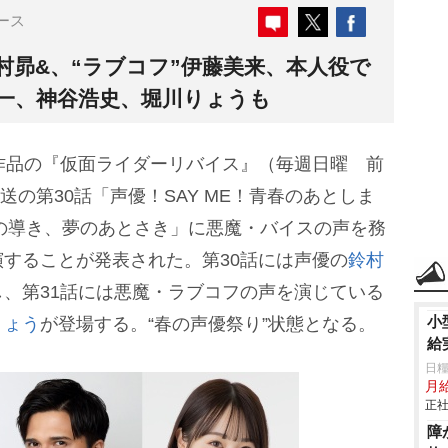
ース
村昴&、“ラブコフ”伊藤美来、本人役で
健一、神谷浩史、堀川りょうも
作品の『仮面ライダーリバイス』（毎週日曜 前
送の第30話「声優！SAY ME！青春のあとしま
想の導き、夢のあとさき」に悪魔・バイスの声を務
することが発表された。第30話には声優の
鈴村
、第31話には悪魔・ラブコフの声を演じている
小
りょう
が登場する。“春の声優祭り”状態となる。
給
日糧
月給
正社
障