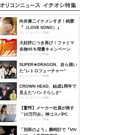
向井康二イケメンすぎ！純愛
『（LOVE SONG）』
オリコンタイアップ特集
大好評につき再び！ファミマ
名物45％増量キャンペーン
オリコンタイアップ特集
SUPER★DRAGON、自ら描い
た”レトロフューチャー”
オリコンタイアップ特集
CROWN HEAD、結成1周年で
見えた”バンドらしさ”
オリコンタイアップ特集
【驚愕】メーカー社員が推す
「10万円台」神コスパPC
オリコンタイアップ特集
「別班のよう」腕時計で『VIV