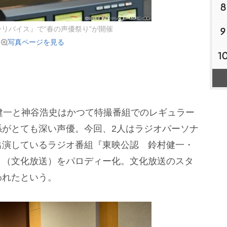
8
リバイス』で“春の声優祭り”が開催
9
写真ページを見る
1
健一と神谷浩史はかつて特撮番組でのレギュラー
係がとても深い声優。今回、2人はラジオパーソナ
出演しているラジオ番組『東映公認 鈴村健一・
』（文化放送）をパロディー化。文化放送のスタ
われたという。