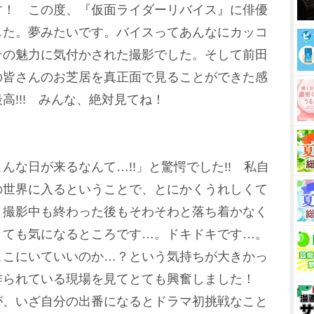
！ この度、『仮面ライダーリバイス』に俳優
した。夢みたいです。バイスってあんなにカッコ
その魅力に気付かされた撮影でした。そして前田
の皆さんのお芝居を真正面で見ることができた感
高!!! みんな、絶対見てね！
な日が来るなんて…!!」と驚愕でした!! 私自
の世界に入るということで、とにかくうれしくて
。撮影中も終わった後もそわそわと落ち着かなく
とても気になるところです…。ドキドキです…。
ここにいていいのか…？という気持ちが大きかっ
作られている現場を見てとても興奮しました！
が、いざ自分の出番になるとドラマ初挑戦なこと