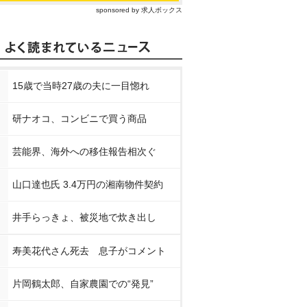
sponsored by 求人ボックス
15歳で当時27歳の夫に一目惚れ
研ナオコ、コンビニで買う商品
芸能界、海外への移住報告相次ぐ
山口達也氏 3.4万円の湘南物件契約
井手らっきょ、被災地で炊き出し
寿美花代さん死去 息子がコメント
片岡鶴太郎、自家農園での“発見”