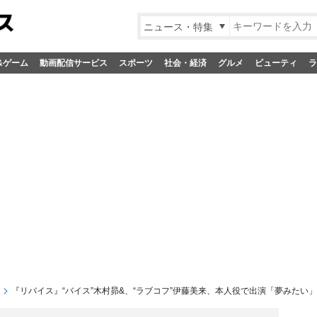
ニュース・特集
&ゲーム
動画配信サービス
スポーツ
社会・経済
グルメ
ビューティ
ラ
『リバイス』“バイス”木村昴&、“ラブコフ”伊藤美来、本人役で出演「夢みたい