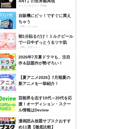
ANT』の世界観再現
オリコンタイアップ特集
自販機にピッ！ですぐに買え
ちゃう
（PR）ジハンピ
朝1分貼るだけ！ミルクピール
で一日中ずっとうるツヤ肌
（PR）サボリーノ
2026年7月夏ドラマも、注目
作＆話題作が勢ぞろい！
【夏アニメ2026】7月期夏の
新アニメを一挙紹介！
芸能界を志す10代～20代を応
援！オーディション・スクー
ル情報はDeview
漫画読み放題サブスクおすす
め11選【徹底比較】