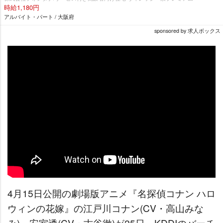
時給1,180円
アルバイト・パート / 大阪府
sponsored by 求人ボックス
4月15日公開の劇場版アニメ『名探偵コナン ハロ
ウィンの花嫁』の江戸川コナン(CV・高山みな
み)、安室透(CV・古谷徹)が25日、KDDIのバーチ