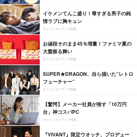
イケメンてんこ盛り！尊すぎる男子の純
情ラブに胸キュン
オリコンタイアップ特集
お値段そのまま45％増量！ファミマ夏の
大盤振る舞い
オリコンタイアップ特集
SUPER★DRAGON、自ら描いた”レトロ
フューチャー”
オリコンタイアップ特集
【驚愕】メーカー社員が推す「10万円
台」神コスパPC
オリコンタイアップ特集
『VIVANT』限定ウオッチ、プロデュー