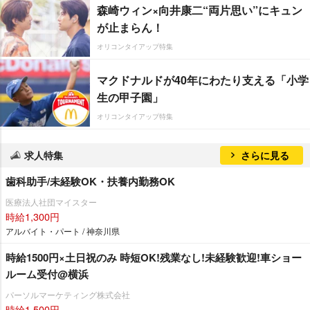
森崎ウィン×向井康二“両片思い”にキュン
が止まらん！
オリコンタイアップ特集
マクドナルドが40年にわたり支える「小学
生の甲子園」
オリコンタイアップ特集
求人特集
さらに見る
歯科助手/未経験OK・扶養内勤務OK
医療法人社団マイスター
時給1,300円
アルバイト・パート / 神奈川県
時給1500円×土日祝のみ 時短OK!残業なし!未経験歓迎!車ショー
ルーム受付@横浜
パーソルマーケティング株式会社
時給1,500円