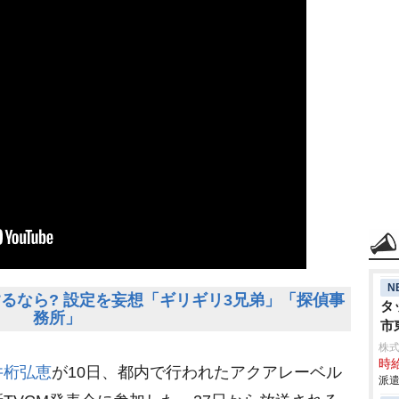
N
るなら? 設定を妄想「ギリギリ3兄弟」「探偵事
タ
務所」
市
株
時給
井桁弘恵
が10日、都内で行われたアクアレーベル
派遣