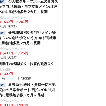
少人数グループホームの介護ス
EW
ッフ/生活援助・自立支援メイン/江戸
区内に勤務地多数 2カ月～長期
式会社ニッソーネット
1,530円～2,287円
社員 / 東京都
介護職/清掃や見守りメイン/正
EW
キツいのはヤダという方向け/高槻市
に勤務地多数 2カ月～長期
式会社ニッソーネット
1,400円～2,125円
社員 / 大阪府
科助手/未経験OK・扶養内勤務OK
塚駅前歯科
1,300円
バイト・パート / 東京都
看護助手/経験・資格一切不要/
EW
院内の日常サポート/日払いOK/北斗
内に勤務地多数 2カ月～長期
式会社ニッソーネット
1,300円～1,937円