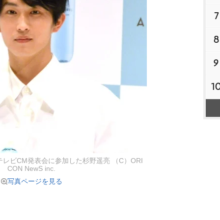
7
8
9
1
レビCM発表会に参加した杉野遥亮 （C）ORI
CON NewS inc.
写真ページを見る