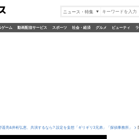
ニュース・特集
&ゲーム
動画配信サービス
スポーツ
社会・経済
グルメ
ビューティ
ラ
野遥亮&井桁弘恵、共演するなら? 設定を妄想「ギリギリ3兄弟」「探偵事務所」