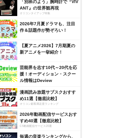
「別班のよう」腕時計で『VIV
ANT』の世界観再現
オリコンタイアップ特集
2026年7月夏ドラマも、注目
作＆話題作が勢ぞろい！
【夏アニメ2026】7月期夏の
新アニメを一挙紹介！
芸能界を志す10代～20代を応
援！オーディション・スクー
ル情報はDeview
漫画読み放題サブスクおすす
め11選【徹底比較】
オリコン顧客満足度ランキング
2026年動画配信サービスおす
すめ40選【徹底比較】
CS動画配信サービス20選
毎週の音楽ランキングから、