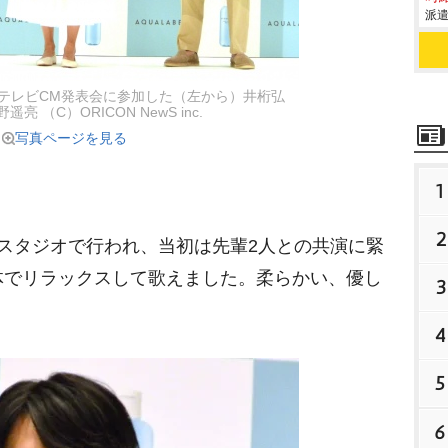
派遣
テレビCM発表会に参加した（左から）井桁弘
亮 （C）ORICON NewS inc.
写真ページを見る
1
2
スタジオで行われ、当初は先輩2人との共演に緊
体でリラックスして歌えました。柔らかい、優し
3
4
5
6