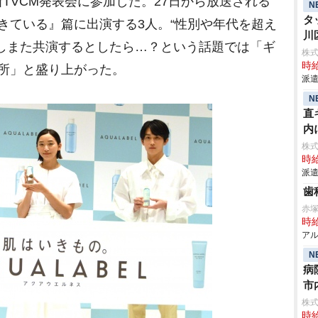
TVCM発表会に参加した。27日から放送される
N
タ
きている』篇に出演する3人。“性別や年代を超え
川
しまた共演するとしたら…？という話題では「ギ
株
時給
所」と盛り上がった。
派遣
N
直
内
株
時給
派遣
歯
赤
時給
アル
N
病
市
株
時給