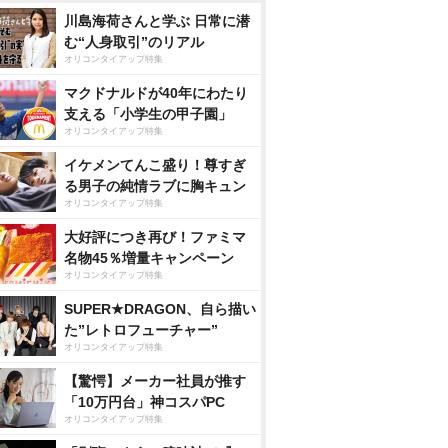
川島海荷さんと学ぶ 日常に潜
む“人身取引”のリアル
オリコンタイアップ特集
マクドナルドが40年にわたり
支える「小学生の甲子園」
オリコンタイアップ特集
イケメンてんこ盛り！尊すぎ
る男子の純情ラブに胸キュン
オリコンタイアップ特集
大好評につき再び！ファミマ
名物45％増量キャンペーン
オリコンタイアップ特集
SUPER★DRAGON、自ら描い
た”レトロフューチャー”
オリコンタイアップ特集
【驚愕】メーカー社員が推す
「10万円台」神コスパPC
オリコンタイアップ特集