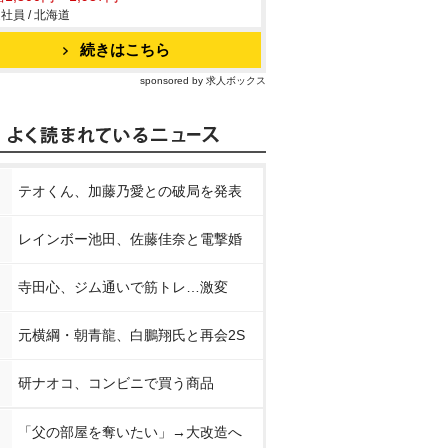
社員 / 北海道
続きはこちら
sponsored by 求人ボックス
テオくん、加藤乃愛との破局を発表
レインボー池田、佐藤佳奈と電撃婚
寺田心、ジム通いで筋トレ…激変
元横綱・朝青龍、白鵬翔氏と再会2S
研ナオコ、コンビニで買う商品
「父の部屋を奪いたい」→大改造へ