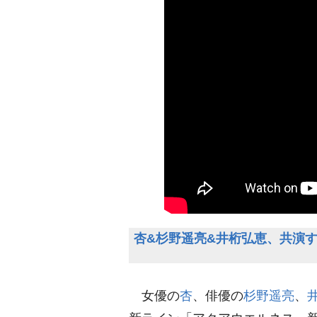
杏&杉野遥亮&井桁弘恵、共演す
女優の
杏
、俳優の
杉野遥亮
、