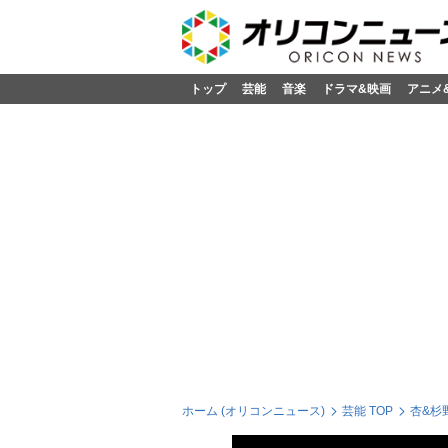
トップ
芸能
音楽
ドラマ&映画
アニメ
ホーム (オリコンニュース)
芸能 TOP
杏&杉