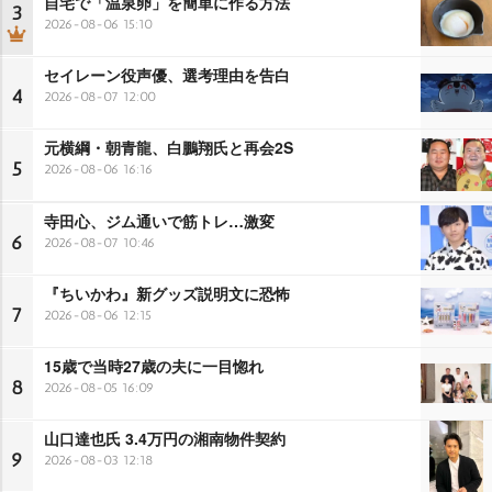
自宅で「温泉卵」を簡単に作る方法
3
2026-08-06 15:10
セイレーン役声優、選考理由を告白
4
2026-08-07 12:00
元横綱・朝青龍、白鵬翔氏と再会2S
5
2026-08-06 16:16
寺田心、ジム通いで筋トレ…激変
6
2026-08-07 10:46
『ちいかわ』新グッズ説明文に恐怖
7
2026-08-06 12:15
15歳で当時27歳の夫に一目惚れ
8
2026-08-05 16:09
山口達也氏 3.4万円の湘南物件契約
9
2026-08-03 12:18