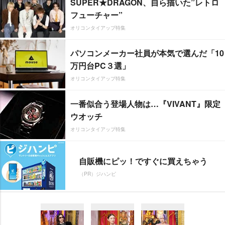
SUPER★DRAGON、自ら描いた”レトロ
フューチャー”
オリコンタイアップ特集
パソコンメーカー社員が本気で選んだ「10
万円台PC３選」
オリコンタイアップ特集
一番似合う登場人物は…『VIVANT』限定
ウオッチ
オリコンタイアップ特集
自販機にピッ！ですぐに買えちゃう
（PR）ジハンピ