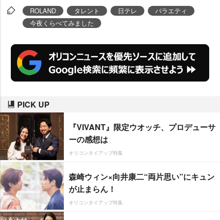
代女子が選ぶ『人生の大切なこと
ROLAND
タレント
日テレ
バラエティ
を学んだ!ためになるアニメ20選』
今夜くらべてみました
を基に、芸能界のアニメオタクた
ちが珠玉のアニメを語り尽くす。
PICK UP
『VIVANT』限定ウオッチ、プロデューサ
ーの感想は
オリコンタイアップ特集
森崎ウィン×向井康二“両片思い”にキュン
が止まらん！
オリコンタイアップ特集