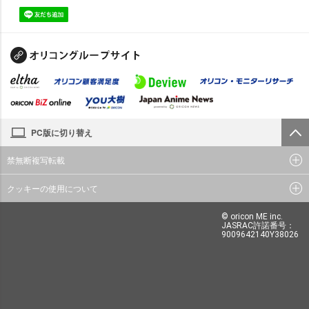
PC版に切り替え
禁無断複写転載
クッキーの使用について
© oricon ME inc.
JASRAC許諾番号：
9009642140Y38026