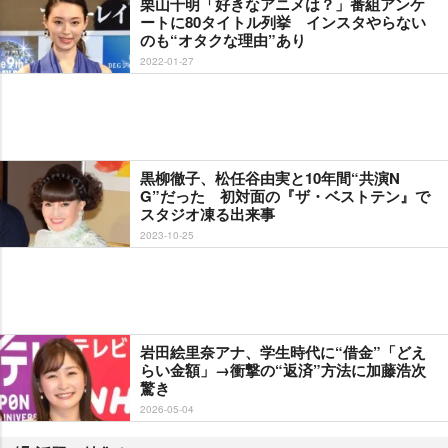
栗山千明「好きなアニメは？」番組アンケ
ートに80タイトル列挙 インスタやらない
のも“オタクな理由”あり
2022-01-27
黒柳徹子、松任谷由実と10年間“共演N
G”だった 初対面の『ザ・ベストテン』で
スタジオ凍る出来事
2023-10-25
田絵里奈アナ、学生時代に“借金”「どえ
らい金額」→衝撃の“返済”方法に加藤浩次
驚き
2026-05-04