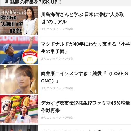
話題の特集をPICK UP！
川島海荷さんと学ぶ 日常に潜む“人身取
引”のリアル
オリコンタイアップ特集
マクドナルドが40年にわたり支える「小学
生の甲子園」
オリコンタイアップ特集
向井康二イケメンすぎ！純愛『（LOVE S
ONG）』
オリコンタイアップ特集
デカすぎ都市伝説発生!?ファミマ45％増量
作戦再来
オリコンタイアップ特集