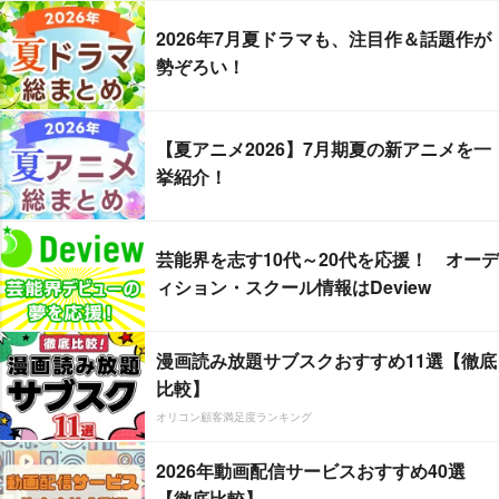
2026年7月夏ドラマも、注目作＆話題作が
勢ぞろい！
【夏アニメ2026】7月期夏の新アニメを一
挙紹介！
芸能界を志す10代～20代を応援！ オーデ
ィション・スクール情報はDeview
漫画読み放題サブスクおすすめ11選【徹底
比較】
オリコン顧客満足度ランキング
2026年動画配信サービスおすすめ40選
【徹底比較】