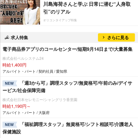
川島海荷さんと学ぶ 日常に潜む“人身取
引”のリアル
オリコンタイアップ特集
求人特集
さらに見る
電子商品券アプリのコールセンター/短期9月14日まで/大量募集
株式会社ベルシステム24
時給1,400円
アルバイト・パート / 契約社員 / 愛知県
「週3から可」調理スタッフ/無資格可/午前のみ/デイサ
NEW
ービス/社会保障完備
株式会社日本セレモニー/シャングリラ香里園
時給1,190円～
アルバイト・パート / 大阪府
「福祉調理スタッフ」無資格可/シフト相談可/介護老人
NEW
保健施設