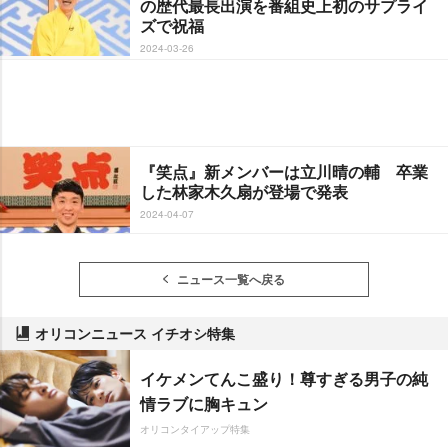
の歴代最長出演を番組史上初のサプライ
ズで祝福
2024-03-26
『笑点』新メンバーは立川晴の輔 卒業
した林家木久扇が登場で発表
2024-04-07
ニュース一覧へ戻る
オリコンニュース イチオシ特集
イケメンてんこ盛り！尊すぎる男子の純
情ラブに胸キュン
オリコンタイアップ特集