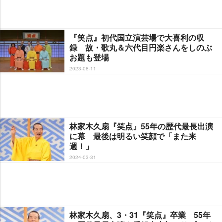
『笑点』初代国立演芸場で大喜利の収
録 故・歌丸＆六代目円楽さんをしのぶ
お題も登場
2023-08-11
林家木久扇『笑点』55年の歴代最長出演
に幕 最後は明るい笑顔で「また来
週！」
2024-03-31
林家木久扇、3・31『笑点』卒業 55年