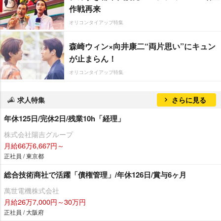
作戦再来
オリコンタイアップ特集
森崎ウィン×向井康二“両片思い”にキュン
が止まらん！
オリコンタイアップ特集
求人特集
さらに見る
年休125日/完休2日/残業10h「経理」
株式会社陽吉グループ
月給66万6,667円～
正社員 / 東京都
総合技術商社で活躍「債権管理」/年休126日/賞与6ヶ月
萬世電機株式会社
月給26万7,000円～30万円
正社員 / 大阪府