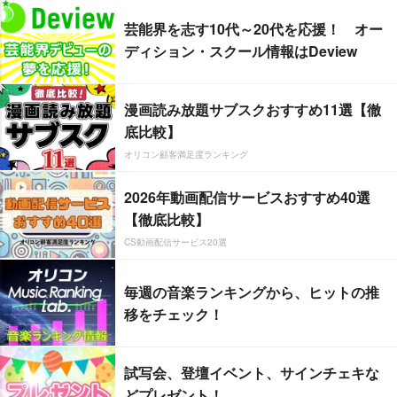
芸能界を志す10代～20代を応援！ オー
ディション・スクール情報はDeview
漫画読み放題サブスクおすすめ11選【徹
底比較】
オリコン顧客満足度ランキング
2026年動画配信サービスおすすめ40選
【徹底比較】
CS動画配信サービス20選
毎週の音楽ランキングから、ヒットの推
移をチェック！
試写会、登壇イベント、サインチェキな
どプレゼント！