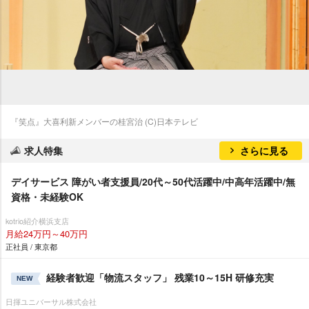
『笑点』大喜利新メンバーの桂宮治 (C)日本テレビ
求人特集
さらに見る
デイサービス 障がい者支援員/20代～50代活躍中/中高年活躍中/無
資格・未経験OK
kotrio紹介横浜支店
月給24万円～40万円
正社員 / 東京都
経験者歓迎「物流スタッフ」 残業10～15H 研修充実
NEW
日揮ユニバーサル株式会社