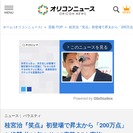
ホーム (オリコンニュース)
芸能 TOP
桂宮治『笑点』初登場で昇太から「200万点
このニュースを見る
arrow_forward_ios
Powered by 
GliaStudios
M
ニュース
バラエティ
u
t
桂宮治『笑点』初登場で昇太から「200万点」
e