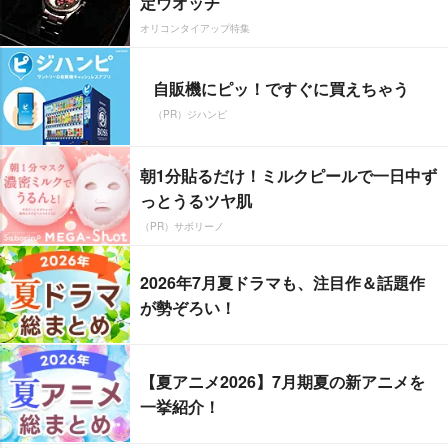
定ウオッチ
オリコンタイアップ特集
自販機にピッ！ですぐに買えちゃう
（PR）ジハンピ
朝1分貼るだけ！ミルクピールで一日中ず
っとうるツヤ肌
（PR）サボリーノ
2026年7月夏ドラマも、注目作＆話題作
が勢ぞろい！
【夏アニメ2026】7月期夏の新アニメを
一挙紹介！