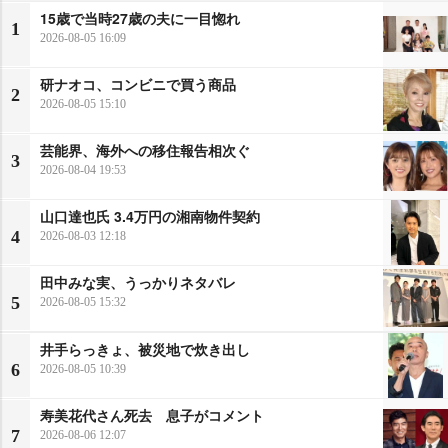
15歳で当時27歳の夫に一目惚れ
1
2026-08-05 16:09
研ナオコ、コンビニで買う商品
2
2026-08-05 15:10
芸能界、海外への移住報告相次ぐ
3
2026-08-04 19:53
山口達也氏 3.4万円の湘南物件契約
4
2026-08-03 12:18
田中みな実、うっかりネタバレ
5
2026-08-05 15:32
井手らっきょ、被災地で炊き出し
6
2026-08-05 10:39
寿美花代さん死去 息子がコメント
7
2026-08-06 12:07