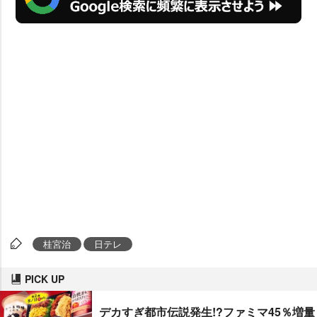
桂宮治
日テレ
PICK UP
デカすぎ都市伝説発生!?ファミマ45％増量