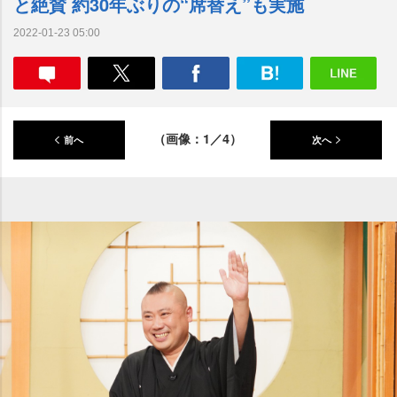
と絶賛 約30年ぶりの“席替え”も実施
2022-01-23 05:00
（画像：1／4）
前へ
次へ