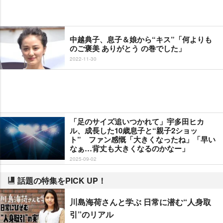
中越典子、息子＆娘から“キス”「何よりも
のご褒美 ありがとう の巻でした」
2022-11-30
「足のサイズ追いつかれて」宇多田ヒカ
ル、成長した10歳息子と“親子2ショッ
ト” ファン感慨「大きくなったね」「早い
なぁ…背丈も大きくなるのかなー」
2025-09-02
話題の特集をPICK UP！
川島海荷さんと学ぶ 日常に潜む“人身取
引”のリアル