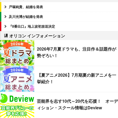
戸塚純貴、結婚を発表
及川光博が結婚を発表
『8番出口』地上波初放送決定
オリコン インフォメーション
2026年7月夏ドラマも、注目作＆話題作が
勢ぞろい！
【夏アニメ2026】7月期夏の新アニメを一
挙紹介！
芸能界を志す10代～20代を応援！ オーデ
ィション・スクール情報はDeview