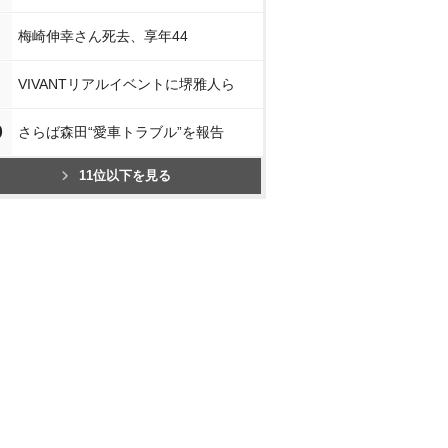
梅崎伸幸さん死去、享年44
VIVANTリアルイベントに堺雅人ら
0
さらば森田“愛車トラブル”を報告
11位以下を見る