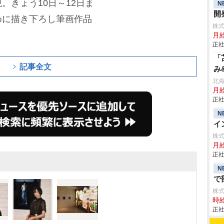
。きょう10日～12日ま
N
開
めに描き下ろし筆画作品
株
月給
正社
「
記事全文
み
北
月給
正社
N
イ
株
月
正社
N
で
株
時給
正社