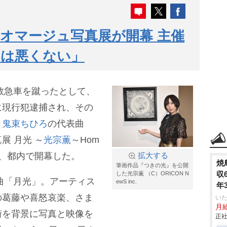
オマージュ写真展が開幕 主催
曲は悪くない」
で救急車を蹴ったとして、
に現行犯逮捕され、その
・
鬼束ちひろ
の代表曲
展 月光 ～
光宗薫
～Hom
』が10日、都内で開幕した。
拡大する
焼
筆画作品『つきの光』を公開
収
した光宗薫 （C）ORICON N
表曲「月光」。アーティス
ewS inc.
年
の葛藤や喜怒哀楽、さま
いた
月給
街を背景に写真と映像を
正社