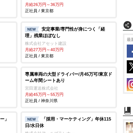
月給26万円～36万円
正社員 / 東京都
安定事業/専門性が身につく「経
NEW
理」残業ほぼなし
最
株式会社アセット建設
月給27万円～40万円
正社員 / 東京都
専属車両の大型ドライバー/月45万可/東京ド
ーム年間シートあり
宮田運送株式会社
月給45万円～55万円
正社員 / 神奈川県
ー」
「採用・マーケティング」年休115
NEW
日/水日休