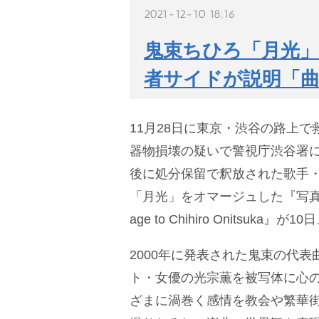
2021-12-10 18:16
鬼束ちひろ「月光」
者サイドが説明「
11月28日に東京・渋谷の路上
器物損壊の疑いで警視庁渋谷署
後に処分保留で釈放された歌手
「月光」をオマージュした『写真
age to Chihiro Onitsuka
2000年に発表された鬼束の代
ト・女優の光宗薫を被写体に心
ざまに渦巻く感情を教会や繁華