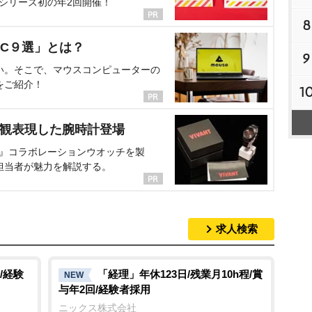
、シリーズ初の年2回開催！
8
C９選」とは？
9
い。そこで、マウスコンピューターの
をご紹介！
1
界観表現した腕時計登場
NT』コラボレーションウオッチを製
担当者が魅力を解説する。
求人検索
/経験
「経理」年休123日/残業月10h程/賞
NEW
与年2回/経験者採用
ニックス株式会社