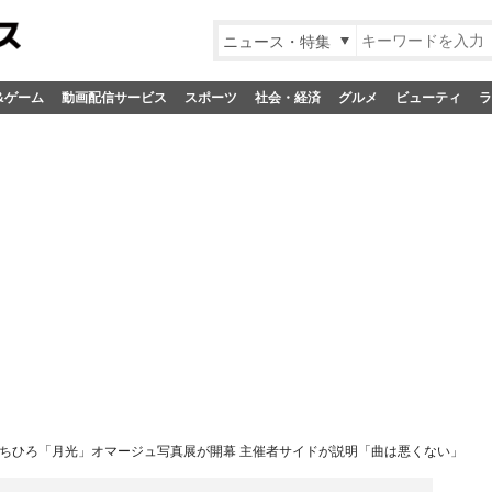
ニュース・特集
&ゲーム
動画配信サービス
スポーツ
社会・経済
グルメ
ビューティ
ラ
ちひろ「月光」オマージュ写真展が開幕 主催者サイドが説明「曲は悪くない」