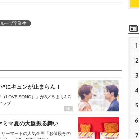
グループ卒業生
1
2
3
い”にキュンが止まらん！
4
OVE SONG）』が8／５よりJ:C
アラブ！
5
6
ァミマ夏の大盤振る舞い
ミリーマートの人気企画「お値段その
7