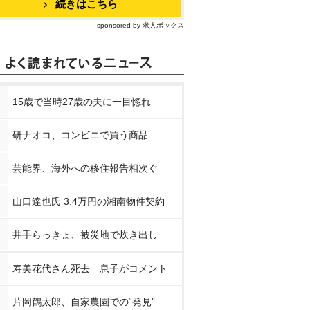
続きはこちら
sponsored by 求人ボックス
15歳で当時27歳の夫に一目惚れ
研ナオコ、コンビニで買う商品
芸能界、海外への移住報告相次ぐ
山口達也氏 3.4万円の湘南物件契約
井手らっきょ、被災地で炊き出し
寿美花代さん死去 息子がコメント
片岡鶴太郎、自家農園での“発見”