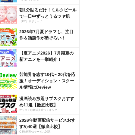
朝1分貼るだけ！ミルクピール
で一日中ずっとうるツヤ肌
（PR）サボリーノ
2026年7月夏ドラマも、注目
作＆話題作が勢ぞろい！
【夏アニメ2026】7月期夏の
新アニメを一挙紹介！
芸能界を志す10代～20代を応
援！オーディション・スクー
ル情報はDeview
漫画読み放題サブスクおすす
め11選【徹底比較】
オリコン顧客満足度ランキング
2026年動画配信サービスおす
すめ40選【徹底比較】
CS動画配信サービス20選