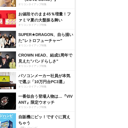
オリコンタイアップ特集
お値段そのまま45％増量！フ
ァミマ夏の大盤振る舞い
オリコンタイアップ特集
SUPER★DRAGON、自ら描い
た”レトロフューチャー”
オリコンタイアップ特集
CROWN HEAD、結成1周年で
見えた”バンドらしさ”
オリコンタイアップ特集
パソコンメーカー社員が本気
で選ぶ「10万円台PC3選」
オリコンタイアップ特集
一番似合う登場人物は…『VIV
ANT』限定ウオッチ
オリコンタイアップ特集
自販機にピッ！ですぐに買え
ちゃう
（PR）ジハンピ