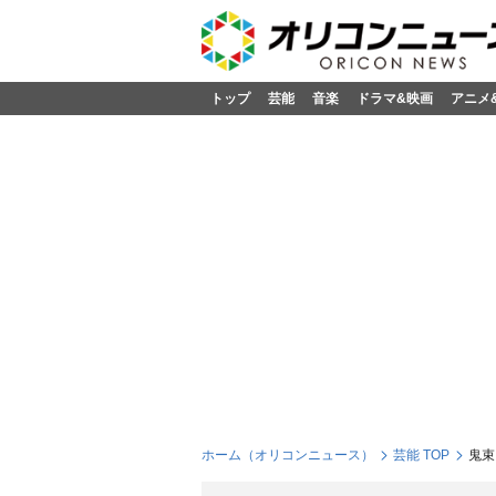
トップ
芸能
音楽
ドラマ&映画
アニメ
ホーム（オリコンニュース）
芸能 TOP
鬼束