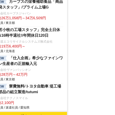
カーブスの栄養補助食品「商品
EW
発スタッフ」/プライム上場G
式会社カーブスジャパン
26万1,058円～34万6,509円
員 / 東京都
苫小牧の工場スタッフ」完全土日休
&16時半退社!/年間休日120日
海道エコリサイクルシステムズ株式会社
19万6,400円～
員 / 北海道
「仕入企画」希少なファインワ
EW
ン生産者の正規輸入元
式会社ヴァンパッシオン
給28万円～42万円
員 / 東京都
寮費無料/トヨタ自動車 堤工場
EW
部品の組立製造/tutumi
式会社テクノスマイル
2,100円
員 / 派遣社員 / 愛知県