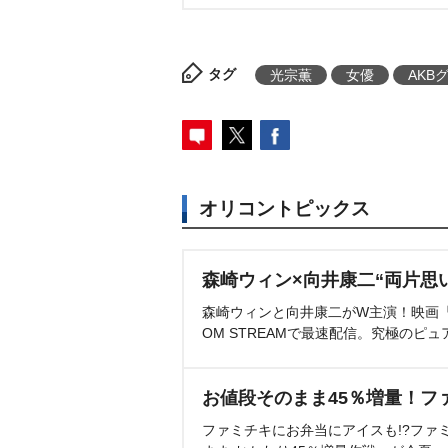
タグ
光宗薫
女優
AKB
オリコントピックス
森崎ウィン×向井康二“両片思
森崎ウィンと向井康二がW主演！映画『（L
OM STREAMで最速配信。究極のピュ
お値段そのまま45％増量！フ
ファミチキにお弁当にアイスも!?ファ