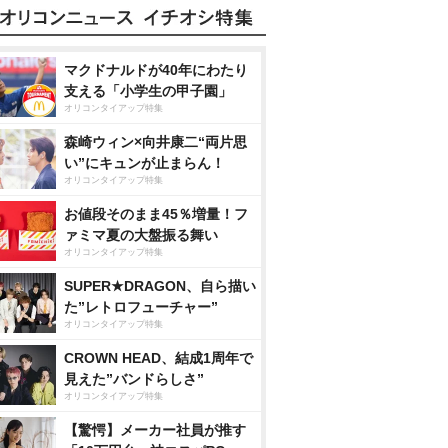
マクドナルドが40年にわたり
支える「小学生の甲子園」
オリコンタイアップ特集
森崎ウィン×向井康二“両片思
い”にキュンが止まらん！
オリコンタイアップ特集
お値段そのまま45％増量！フ
ァミマ夏の大盤振る舞い
オリコンタイアップ特集
SUPER★DRAGON、自ら描い
た”レトロフューチャー”
オリコンタイアップ特集
CROWN HEAD、結成1周年で
見えた”バンドらしさ”
オリコンタイアップ特集
【驚愕】メーカー社員が推す