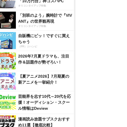
「10万円台」神コスパPC
オリコンタイアップ特集
「別班のよう」腕時計で『VIV
ANT』の世界観再現
オリコンタイアップ特集
自販機にピッ！ですぐに買え
ちゃう
（PR）ジハンピ
2026年7月夏ドラマも、注目
作＆話題作が勢ぞろい！
【夏アニメ2026】7月期夏の
新アニメを一挙紹介！
芸能界を志す10代～20代を応
援！オーディション・スクー
ル情報はDeview
漫画読み放題サブスクおすす
め11選【徹底比較】