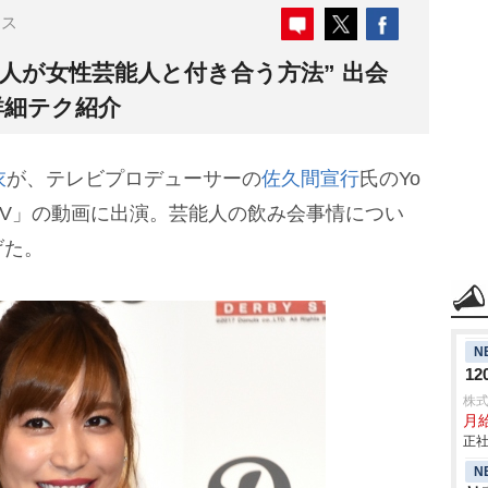
ース
人が女性芸能人と付き合う方法” 出会
詳細テク紹介
衣
が、テレビプロデューサーの
佐久間宣行
氏のYo
K TV」の動画に出演。芸能人の飲み会事情につい
げた。
N
1
株
月給
正社
N