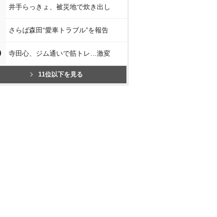
井手らっきょ、被災地で炊き出し
さらば森田“愛車トラブル”を報告
0
寺田心、ジム通いで筋トレ…激変
11位以下を見る