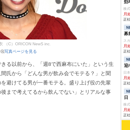
効
株式
月給
正社
N
募
ス
（C）ORICON NewS inc.
月給
写真ページを見る
正社
N
きる以前から、「週8で西麻布にいた」という生
迎
久間氏から「どんな男が飲み会でモテる？」と聞
日
月給
のを避けてる男が一番モテる。盛り上げ役の先輩
正社
の後まで考えてるから飲んでない」とリアルな事
N
日
株
月給
正社