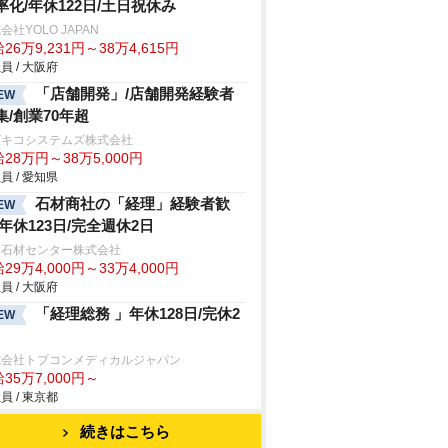
率化/年休122日/土日祝休み
会社YOLO JAPAN
26万9,231円～38万4,615円
員 / 大阪府
「店舗開発」/店舗開発経験者
EW
集/創業70年超
ガキコシステムズ株式会社
28万円～38万5,000円
員 / 愛知県
石材商社の「経理」経験者歓
EW
/年休123日/完全週休2日
本石材センター株式会社
29万4,000円～33万4,000円
員 / 大阪府
「経理総務 」年休128日/完休2
EW
式会社トプコンメディカルジャパン
35万7,000円～
員 / 東京都
続きはこちら