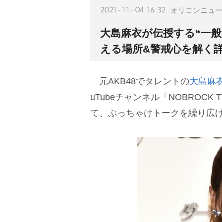
2021-11-04 16:32
オリコンニュ
大島麻衣が伝授する“一般
える場所&警戒心を解く
元AKB48でタレントの
大島麻
uTubeチャンネル「NOBROC
て、ぶっちゃけトークを繰り広