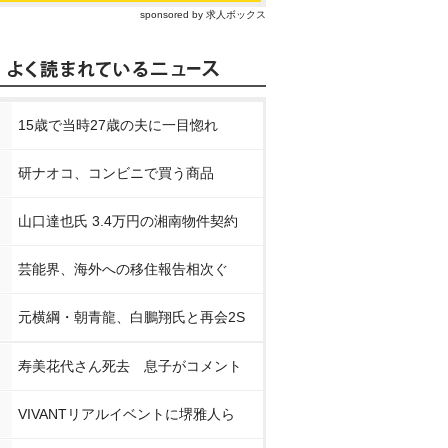
sponsored by 求人ボックス
15歳で当時27歳の夫に一目惚れ
研ナオコ、コンビニで買う商品
山口達也氏 3.4万円の湘南物件契約
芸能界、海外への移住報告相次ぐ
元横綱・朝青龍、白鵬翔氏と再会2S
寿美花代さん死去 息子がコメント
VIVANTリアルイベントに堺雅人ら