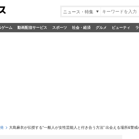
ニュース・特集
&ゲーム
動画配信サービス
スポーツ
社会・経済
グルメ
ビューティ
ラ
S発
大島麻衣が伝授する“一般人が女性芸能人と付き合う方法” 出会える場所&警