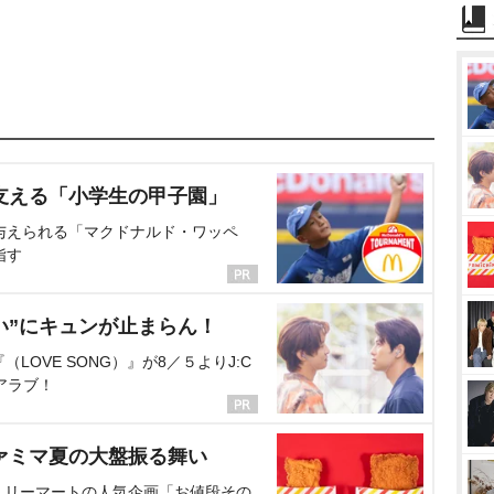
支える「小学生の甲子園」
与えられる「マクドナルド・ワッペ
指す
い”にキュンが止まらん！
OVE SONG）』が8／５よりJ:C
アラブ！
ァミマ夏の大盤振る舞い
ミリーマートの人気企画「お値段その