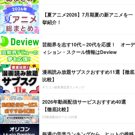
【夏アニメ2026】7月期夏の新アニメを一
挙紹介！
芸能界を志す10代～20代を応援！ オーデ
ィション・スクール情報はDeview
漫画読み放題サブスクおすすめ11選【徹底
比較】
オリコン顧客満足度ランキング
2026年動画配信サービスおすすめ40選
【徹底比較】
CS動画配信サービス20選
毎週の音楽ランキングから、ヒットの推移