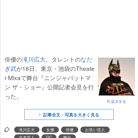
俳優の
滝川広大
、タレントの
なだ
ぎ武
が18日、東京・池袋のTheate
r Mixaで舞台『ニンジャバットマ
ン ザ・ショー』公開記者会見を行
った。
拡大する
記事全文・写真を大きく見る
滝川広大
女優
俳優
お笑い芸人
吉本芸人
DC
舞台