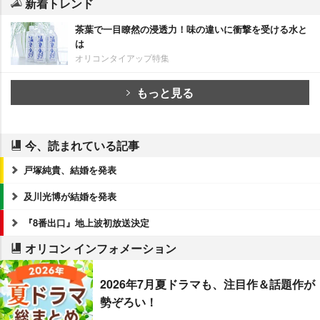
新着トレンド
茶葉で一目瞭然の浸透力！味の違いに衝撃を受ける水と
は
オリコンタイアップ特集
もっと見る
今、読まれている記事
戸塚純貴、結婚を発表
及川光博が結婚を発表
『8番出口』地上波初放送決定
オリコン インフォメーション
2026年7月夏ドラマも、注目作＆話題作が
勢ぞろい！