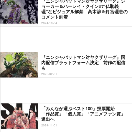
『ニンジャバットマン対ヤクザリーグ』ジ
ョーカー＆ハーレイ・クインの“仏恥義
理”なビジュアル解禁 高木渉＆釘宮理恵の
コメント到着
2024-10-04
『ニンジャバットマン対ヤクザリーグ』国
内配信プラットフォーム決定 前作の配信
も
2025-02-01
「みんなが選ぶベスト100」投票開始
「作品賞」「個人賞」「アニメファン賞」
選出へ
2024-11-01