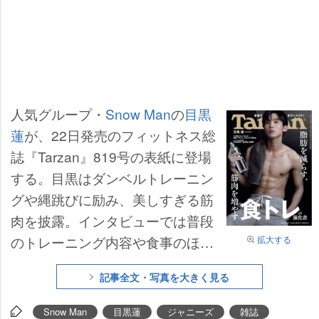
人気グループ・
Snow Man
の
目黒
蓮
が、22日発売のフィットネス総
誌『Tarzan』819号の表紙に登場
する。目黒はダンベルトレーニン
グや縄跳びに励み、美しすぎる筋
肉を披露。インタビューでは普段
のトレーニング内容や食事のほ
拡大する
か、鍛える理由についても言及。
記事全文・写真を大きく見る
「いつでも動かせるカラダを持っ
ておかないとダメだな、と。歌っ
Snow Man
目黒蓮
ジャニーズ
雑誌