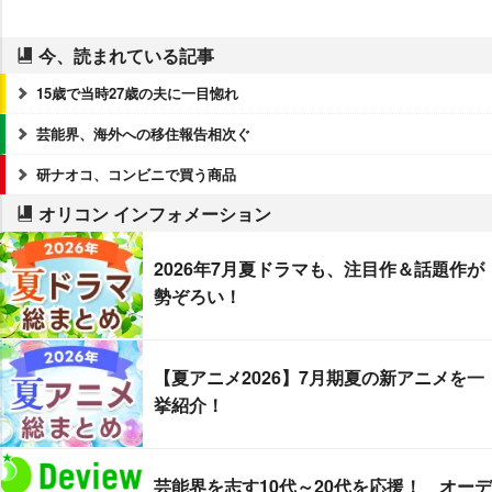
今、読まれている記事
15歳で当時27歳の夫に一目惚れ
芸能界、海外への移住報告相次ぐ
研ナオコ、コンビニで買う商品
オリコン インフォメーション
2026年7月夏ドラマも、注目作＆話題作が
勢ぞろい！
【夏アニメ2026】7月期夏の新アニメを一
挙紹介！
芸能界を志す10代～20代を応援！ オーデ