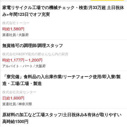
家電リサイクル工場での機械チェック・検査/月33万超 土日祝休
み+年間123日でオフ充実
株式会社トーコー
時給1,580円
派遣社員 / 大阪府
無資格可の調理師/調理スタッフ
株式会社H&SKY陽光の郷せんなん内の厨房
時給1,177円～1,200円
アルバイト・パート / 大阪府
「寮完備」食料品の入出庫作業/リーチフォーク使用/即入寮/製
造・工場/工場・製造
株式会社京栄センター
日給1,600円
派遣社員 / 神奈川県
原材料の加工など工場スタッフ/土日祝休み&有休が取りやすい
高時給1500円