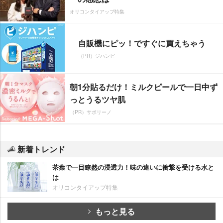
オリコンタイアップ特集
自販機にピッ！ですぐに買えちゃう
（PR）ジハンピ
朝1分貼るだけ！ミルクピールで一日中ず
っとうるツヤ肌
（PR）サボリーノ
新着トレンド
茶葉で一目瞭然の浸透力！味の違いに衝撃を受ける水と
は
オリコンタイアップ特集
もっと見る