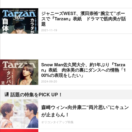
ジャニーズWEST、濱田崇裕“腕立て”ポー
スで『Tarzan』表紙 ドラマで筋肉美が話
題
2021-11-19
Snow Man佐久間大介、約1年ぶり『Tarza
n』表紙 肉体美の裏にダンスへの情熱「1
00%の表現をしたい」
2024-09-20
話題の特集をPICK UP！
森崎ウィン×向井康二“両片思い”にキュン
が止まらん！
オリコンタイアップ特集