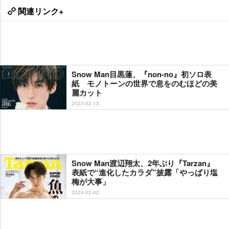
関連リンク+
Snow Man目黒蓮、『non-no』初ソロ表
紙 モノトーンの世界で息をのむほどの美
麗カット
2023-02-13
Snow Man渡辺翔太、2年ぶり『Tarzan』
表紙で“進化したカラダ”披露「やっぱり塩
梅が大事」
2024-02-02