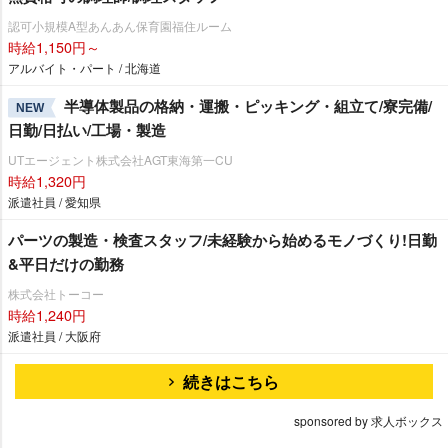
認可小規模A型あんあん保育園福住ルーム
時給1,150円～
アルバイト・パート / 北海道
半導体製品の格納・運搬・ピッキング・組立て/寮完備/
NEW
日勤/日払い/工場・製造
UTエージェント株式会社AGT東海第一CU
時給1,320円
派遣社員 / 愛知県
パーツの製造・検査スタッフ/未経験から始めるモノづくり!日勤
&平日だけの勤務
株式会社トーコー
時給1,240円
派遣社員 / 大阪府
続きはこちら
sponsored by 求人ボックス