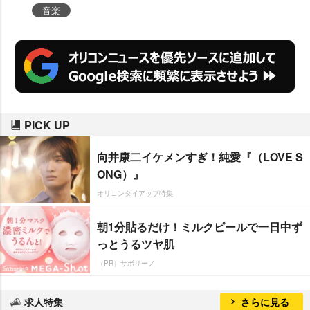
たり踊ったり、いつでも軽快に動
音楽
けるように。筋肉をつけるという
より僕はそういうテンションで筋
トレしてます」とプロ意識を覗か
せている。
PICK UP
向井康二イケメンすぎ！純愛『（LOVE S
ONG）』
オリコンタイアップ特集
朝1分貼るだけ！ミルクピールで一日中ず
っとうるツヤ肌
（PR）サボリーノ
求人特集
さらに見る