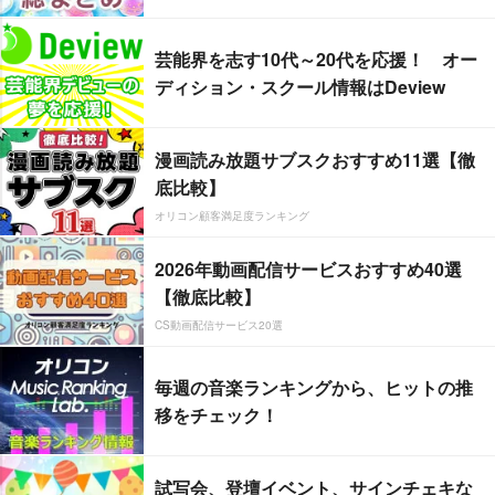
芸能界を志す10代～20代を応援！ オー
ディション・スクール情報はDeview
漫画読み放題サブスクおすすめ11選【徹
底比較】
オリコン顧客満足度ランキング
2026年動画配信サービスおすすめ40選
【徹底比較】
CS動画配信サービス20選
毎週の音楽ランキングから、ヒットの推
移をチェック！
試写会、登壇イベント、サインチェキな