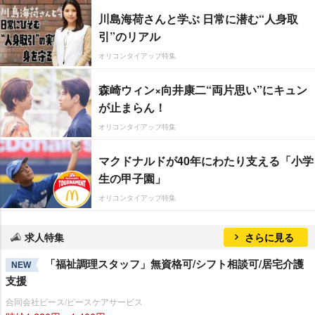
川島海荷さんと学ぶ 日常に潜む“人身取
引”のリアル
オリコンタイアップ特集
森崎ウィン×向井康二“両片思い”にキュン
が止まらん！
オリコンタイアップ特集
マクドナルドが40年にわたり支える「小学
生の甲子園」
オリコンタイアップ特集
求人特集
さらに見る
「福祉調理スタッフ」無資格可/シフト相談可/居宅介護
NEW
支援
合同会社ピース/ピースケアサービス