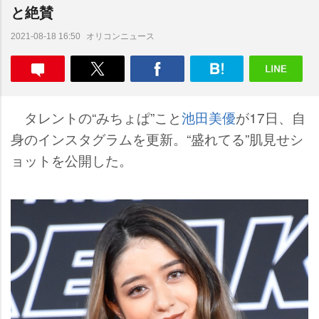
と絶賛
オリコンニュース
2021-08-18 16:50
タレントの“みちょぱ”こと
池田美優
が17日、自
身のインスタグラムを更新。“盛れてる”肌見せシ
ョットを公開した。