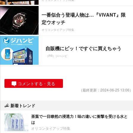
一番似合う登場人物は…『VIVANT』限
定ウオッチ
オリコンタイアップ特集
自販機にピッ！ですぐに買えちゃう
（PR）ジハンピ
コメントする・見る
（最終更新：2024-06-25 13:06）
新着トレンド
茶葉で一目瞭然の浸透力！味の違いに衝撃を受ける水と
は
オリコンタイアップ特集