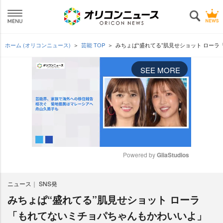
ホーム (オリコンニュース)
芸能 TOP
みちょぱ“盛れてる”肌見せショット ロー
SEE MORE
Powered by 
GliaStudios
M
ニュース
SNS発
u
t
みちょぱ“盛れてる”肌見せショット ローラ
e
「もれてないミチョパちゃんもかわいいよ」