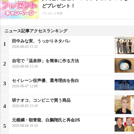
どプレゼント！
プレゼント特集
ニュース記事アクセスランキング
田中みな実、うっかりネタバレ
1
2026-08-05 15:32
自宅で「温泉卵」を簡単に作る方法
2
2026-08-06 15:10
セイレーン役声優、選考理由を告白
3
2026-08-07 12:00
研ナオコ、コンビニで買う商品
4
2026-08-05 15:10
元横綱・朝青龍、白鵬翔氏と再会2S
5
2026-08-06 16:16