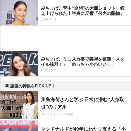
みちょぱ、背中“全開”の大胆ショット 鍛
え上げられた上半身に反響「努力の賜物」
2025-04-18
みちょぱ、ミニスカ姿で美脚を披露「スタ
イル抜群！」「めっちゃかわいい！」
2022-10-21
話題の特集をPICK UP！
川島海荷さんと学ぶ 日常に潜む“人身取
引”のリアル
オリコンタイアップ特集
マクドナルドが40年にわたり支える「小