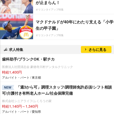
が止まらん！
オリコンタイアップ特集
マクドナルドが40年にわたり支える「小学
生の甲子園」
オリコンタイアップ特集
求人特集
さらに見る
歯科助手/ブランクOK・駅チカ
医療法人社団清志会 豪徳寺川村デンタルクリニック
時給1,400円
アルバイト・パート / 東京都
「週3から可」調理スタッフ/調理師免許必須/シフト相談
NEW
可/介護付き有料老人ホーム/社会保障完備
株式会社シニアライフ/ふくろうの家
時給1,140円～1,340円
アルバイト・パート / 愛知県