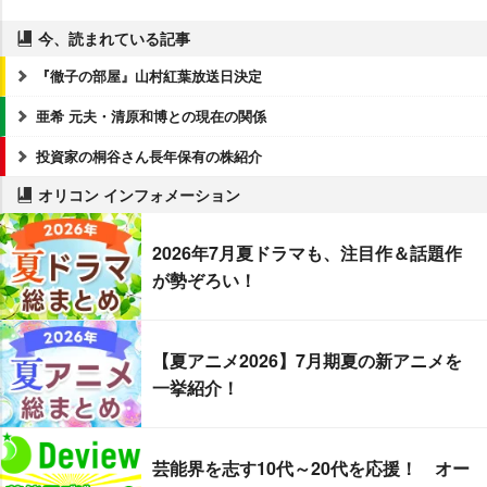
今、読まれている記事
『徹子の部屋』山村紅葉放送日決定
亜希 元夫・清原和博との現在の関係
投資家の桐谷さん長年保有の株紹介
オリコン インフォメーション
2026年7月夏ドラマも、注目作＆話題作
が勢ぞろい！
【夏アニメ2026】7月期夏の新アニメを
一挙紹介！
芸能界を志す10代～20代を応援！ オー