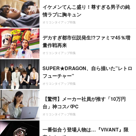
イケメンてんこ盛り！尊すぎる男子の純
情ラブに胸キュン
オリコンタイアップ特集
デカすぎ都市伝説発生!?ファミマ45％増
量作戦再来
オリコンタイアップ特集
SUPER★DRAGON、自ら描いた”レトロ
フューチャー”
オリコンタイアップ特集
【驚愕】メーカー社員が推す「10万円
台」神コスパPC
オリコンタイアップ特集
一番似合う登場人物は…『VIVANT』限