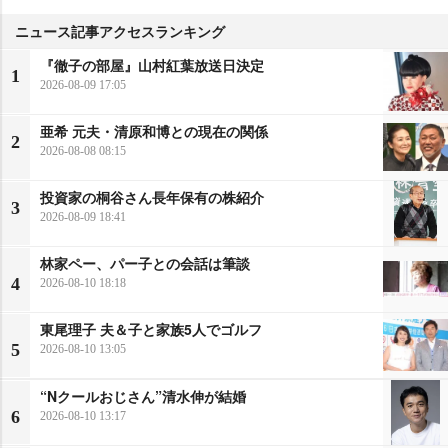
ニュース記事アクセスランキング
『徹子の部屋』山村紅葉放送日決定
1
2026-08-09 17:05
亜希 元夫・清原和博との現在の関係
2
2026-08-08 08:15
投資家の桐谷さん長年保有の株紹介
3
2026-08-09 18:41
林家ペー、パー子との会話は筆談
4
2026-08-10 18:18
東尾理子 夫＆子と家族5人でゴルフ
5
2026-08-10 13:05
“Nクールおじさん”清水伸が結婚
6
2026-08-10 13:17