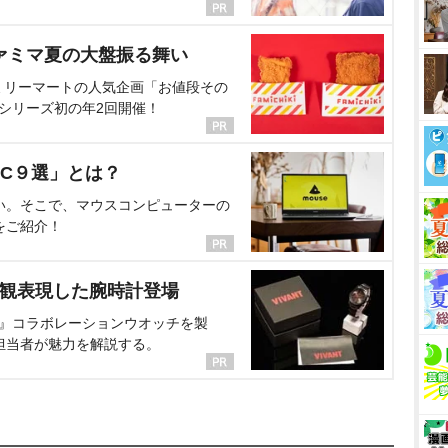
ァミマ夏の大盤振る舞い
ミリーマートの人気企画「お値段その
、シリーズ初の年2回開催！
C９選」とは？
い。そこで、マウスコンピューターの
をご紹介！
界観表現した腕時計登場
NT』コラボレーションウオッチを製
担当者が魅力を解説する。