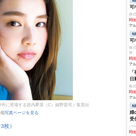
N
可
株
時給
アル
N
可
株式
野
時給
アル
「
日
株式
時給
アル
0号に登場する箭内夢菜（C）細野晋司／集英社
N
婦
写真ページを見る
受
3枚）
パ
時給