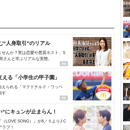
む“人身取引”のリアル
ませんか？実は恋愛や悪質ホスト、S
海荷さんと学ぶリアルな実態。
支える「小学生の甲子園」
与えられる「マクドナルド・ワッペ
指す
い”にキュンが止まらん！
OVE SONG）』が8／５よりJ:C
アラブ！