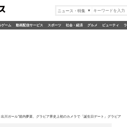
ニュース・特集
&ゲーム
動画配信サービス
スポーツ
社会・経済
グルメ
ビューティ
ラ
・出川ガール”箭内夢菜、グラビア界史上初のカメラで「誕生日デート」グラビア