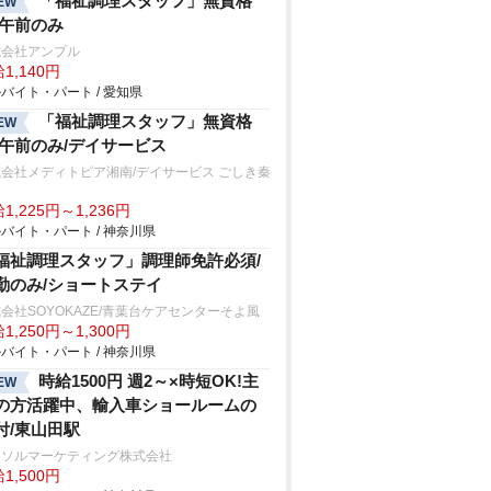
「福祉調理スタッフ」無資格
EW
/午前のみ
式会社アンプル
1,140円
バイト・パート / 愛知県
「福祉調理スタッフ」無資格
EW
/午前のみ/デイサービス
会社メディトピア湘南/デイサービス ごしき秦
1,225円～1,236円
バイト・パート / 神奈川県
福祉調理スタッフ」調理師免許必須/
勤のみ/ショートステイ
会社SOYOKAZE/青葉台ケアセンターそよ風
1,250円～1,300円
バイト・パート / 神奈川県
時給1500円 週2～×時短OK!主
EW
の方活躍中、輸入車ショールームの
付/東山田駅
ーソルマーケティング株式会社
1,500円