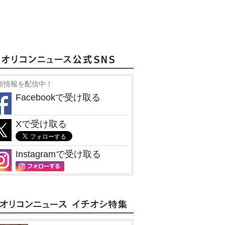
キジトラのテコ パパ
写真集 
写真集 浅香唯 40周
林未珠 写
さんと過ごした14年
年Next キセキ 軌跡×
山』
の奇跡
奇跡
Amazonで見る
nで見る
Amazonで見る
Amaz
楽天ブックスで見る
スで見る
楽天ブックスで見る
楽天ブッ
新情報を配信中！
Facebookで受け取る
Xで受け取る
Instagramで受け取る