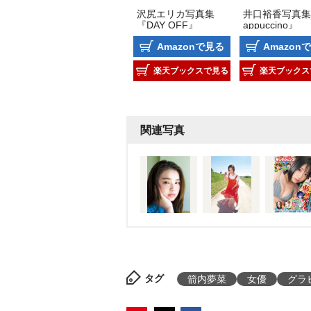
沢尻エリカ写真集
井口裕香写真集
『DAY OFF』
appuccino』
Amazonで見る
Amazon
楽天ブックスで見る
楽天ブックス
関連写真
タグ
箭内夢菜
女優
グラ