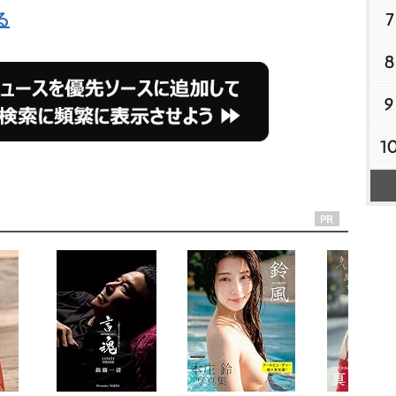
7
る
8
9
1