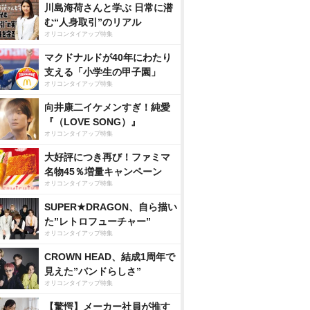
川島海荷さんと学ぶ 日常に潜
む“人身取引”のリアル
オリコンタイアップ特集
マクドナルドが40年にわたり
支える「小学生の甲子園」
オリコンタイアップ特集
向井康二イケメンすぎ！純愛
『（LOVE SONG）』
オリコンタイアップ特集
大好評につき再び！ファミマ
名物45％増量キャンペーン
オリコンタイアップ特集
SUPER★DRAGON、自ら描い
た”レトロフューチャー”
オリコンタイアップ特集
CROWN HEAD、結成1周年で
見えた”バンドらしさ”
オリコンタイアップ特集
【驚愕】メーカー社員が推す