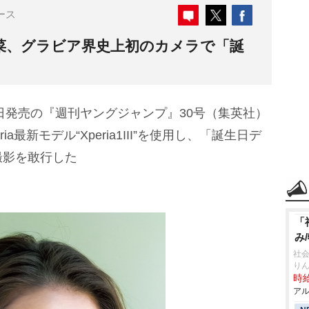
ース
夢菜、グラビア界史上初のカメラで「誕
4日発売の『週刊ヤングジャンプ』30号（集英社）
a最新モデル“Xperia1III”を使用し、「誕生日デ
撮影を敢行した
「
み
社会
り
時給
アル