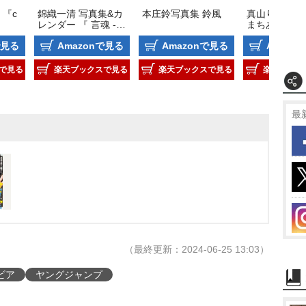
 『c
錦織一清 写真集&カ
本庄鈴写真集 鈴風
真山りか2nd
レンダー 『 言魂 - 1
まちあわせ
0カラットの呟きと
で見る
Amazonで見る
Amazonで見る
Amazo
共に - 』
で見る
楽天ブックスで見る
楽天ブックスで見る
楽天ブック
最
（最終更新：2024-06-25 13:03）
ビア
ヤングジャンプ