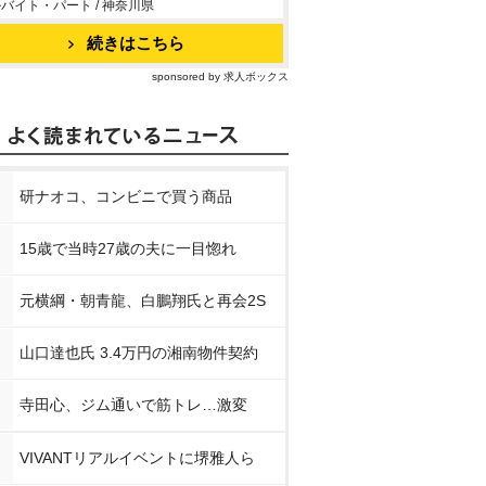
バイト・パート / 神奈川県
続きはこちら
sponsored by 求人ボックス
研ナオコ、コンビニで買う商品
15歳で当時27歳の夫に一目惚れ
元横綱・朝青龍、白鵬翔氏と再会2S
山口達也氏 3.4万円の湘南物件契約
寺田心、ジム通いで筋トレ…激変
VIVANTリアルイベントに堺雅人ら