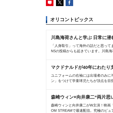
オリコントピックス
川島海荷さんと学ぶ 日常に潜
「人身取引」って海外の話だと思って
NSの投稿からも起きています。川島
マクドナルドが40年にわたり
ユニフォームの右袖には出場者のみに
ン」をつけて学童球児たちが頂点を目
森崎ウィン×向井康二“両片思
森崎ウィンと向井康二がW主演！映画『（L
OM STREAMで最速配信。究極のピュ