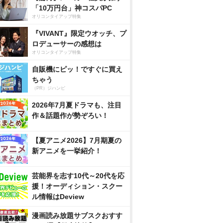
「10万円台」神コスパPC
オリコンタイアップ特集
『VIVANT』限定ウオッチ、プ
ロデューサーの感想は
オリコンタイアップ特集
自販機にピッ！ですぐに買え
ちゃう
（PR）ジハンピ
2026年7月夏ドラマも、注目
作＆話題作が勢ぞろい！
【夏アニメ2026】7月期夏の
新アニメを一挙紹介！
芸能界を志す10代～20代を応
援！オーディション・スクー
ル情報はDeview
漫画読み放題サブスクおすす