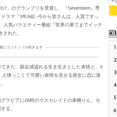
アル
7」のグランプリを受賞し、『Seventeen』専
ドラマ『3年A組 -今から皆さんは、人質です-』
し、人気バラエティー番組『世界の果てまでイッテ
てきされた。
1
の後にコンテンツが続きます
2
できた、親近感溢れる生き生きとした表情と、X
3
とが、人懐っこくて可愛い表情を見せる彼女に恋に落
た。
4
5
グラビアに26時のマスカレイドの来栖りん、セ
場する。
6