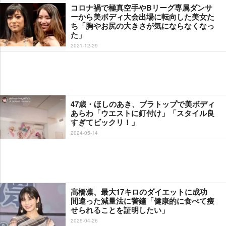
コロナ禍で極真空手やBリーグ専属ダンサ
ーから美ボディ大会出場に転向した美女た
ち「胸やお尻の大きさが気にならなくなっ
た」
2021-12-29
47歳・ほしのあき、ブラトップで美ボディ
あらわ「ウエストに釘付け」「スタイル良
すぎてビックリ！」
2024-05-14
高橋凛、最大17キロのダイエットに成功
間違った減量法に警鐘「健康的に食べて痩
せられることを証明したい」
2025-04-26