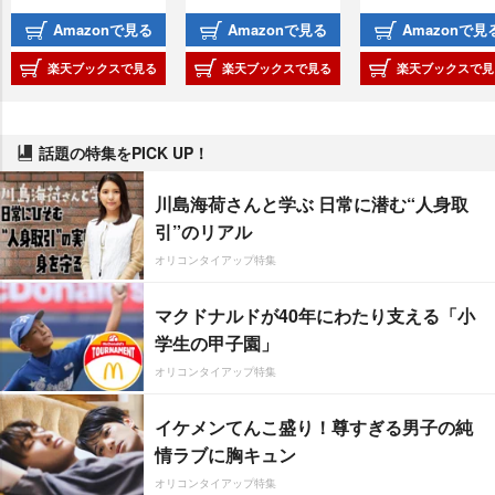
Amazonで見る
Amazonで見る
Amazonで見
楽天ブックスで見る
楽天ブックスで見る
楽天ブックスで見
話題の特集をPICK UP！
川島海荷さんと学ぶ 日常に潜む“人身取
引”のリアル
オリコンタイアップ特集
マクドナルドが40年にわたり支える「小
学生の甲子園」
オリコンタイアップ特集
イケメンてんこ盛り！尊すぎる男子の純
情ラブに胸キュン
オリコンタイアップ特集