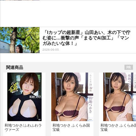
「Iカップの超新星」山田あい、木の下で佇
む姿に…衝撃の声「まるでAI加工」「マン
ガみたいな体！」
2026-06-05
関連商品
和地つかさ/ふわふわラ
和地つかさ ふくらみ国
和地つかさ ふくらみ
ヴァーズ
宝級
宝級