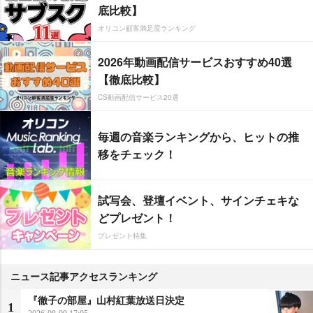
底比較】
オリコン顧客満足度ランキング
2026年動画配信サービスおすすめ40選
【徹底比較】
CS動画配信サービス20選
毎週の音楽ランキングから、ヒットの推
移をチェック！
試写会、登壇イベント、サインチェキな
どプレゼント！
プレゼント特集
ニュース記事アクセスランキング
『徹子の部屋』山村紅葉放送日決定
1