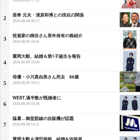
2026-08-09 17:05
亜希 元夫・清原和博との現在の関係
2
2026-08-08 08:15
投資家の桐谷さん長年保有の株紹介
3
2026-08-09 18:41
重岡大毅、結婚＆第1子誕生を報告
4
2026-08-09 18:00
俳優・小川真由美さん死去 86歳
5
2026-08-09 19:13
WEST.過半数が既婚者に
6
2026-08-09 18:38
猛暑…御堂筋線の自販機が話題
7
2026-08-09 14:31
重岡大毅＆濵田崇裕、結婚をW発表