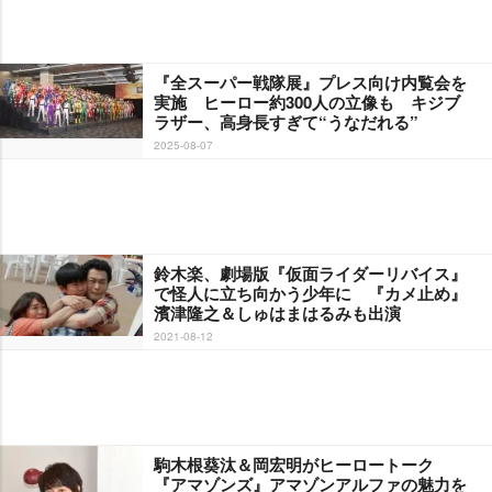
『全スーパー戦隊展』プレス向け内覧会を
実施 ヒーロー約300人の立像も キジブ
ラザー、高身長すぎて“うなだれる”
2025-08-07
鈴木楽、劇場版『仮面ライダーリバイス』
で怪人に立ち向かう少年に 『カメ止め』
濱津隆之＆しゅはまはるみも出演
2021-08-12
駒木根葵汰＆岡宏明がヒーロートーク
『アマゾンズ』アマゾンアルファの魅力を