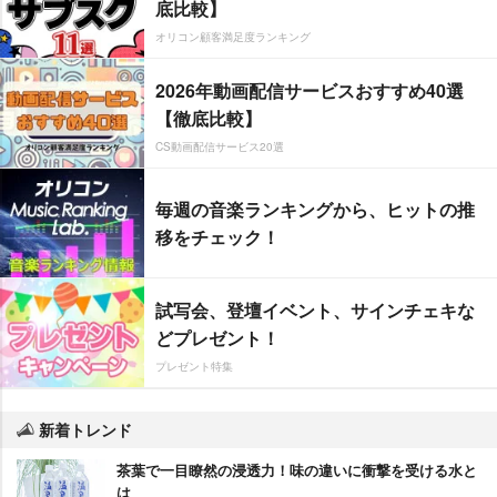
底比較】
オリコン顧客満足度ランキング
2026年動画配信サービスおすすめ40選
【徹底比較】
CS動画配信サービス20選
毎週の音楽ランキングから、ヒットの推
移をチェック！
試写会、登壇イベント、サインチェキな
どプレゼント！
プレゼント特集
新着トレンド
茶葉で一目瞭然の浸透力！味の違いに衝撃を受ける水と
は