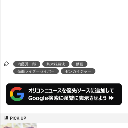
内藤秀一郎
駒木根葵汰
動画
仮面ライダーセイバー
ゼンカイジャー
PICK UP