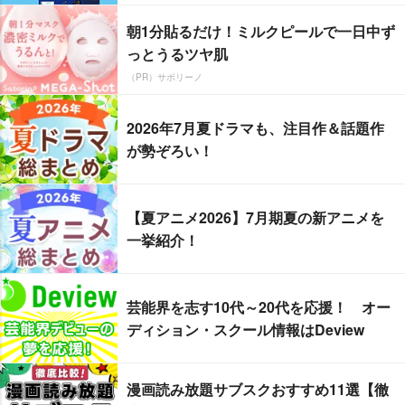
朝1分貼るだけ！ミルクピールで一日中ず
っとうるツヤ肌
（PR）サボリーノ
2026年7月夏ドラマも、注目作＆話題作
が勢ぞろい！
【夏アニメ2026】7月期夏の新アニメを
一挙紹介！
芸能界を志す10代～20代を応援！ オー
ディション・スクール情報はDeview
漫画読み放題サブスクおすすめ11選【徹