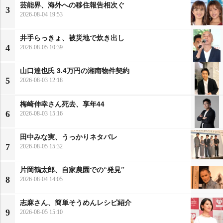
芸能界、海外への移住報告相次ぐ
3
2026-08-04 19:53
井手らっきょ、被災地で炊き出し
4
2026-08-05 10:39
山口達也氏 3.4万円の湘南物件契約
5
2026-08-03 12:18
梅崎伸幸さん死去、享年44
6
2026-08-03 15:16
田中みな実、うっかりネタバレ
7
2026-08-05 15:32
片岡鶴太郎、自家農園での“発見”
8
2026-08-04 14:05
志麻さん、簡単そうめんレシピ紹介
9
2026-08-05 15:10