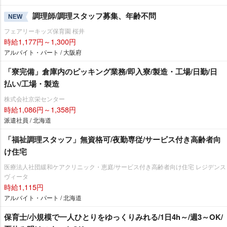
調理師/調理スタッフ募集、年齢不問
NEW
フェアリーキッズ保育園 桜井
時給1,177円～1,300円
アルバイト・パート / 大阪府
「寮完備」倉庫内のピッキング業務/即入寮/製造・工場/日勤/日
払い/工場・製造
株式会社京栄センター
時給1,086円～1,358円
派遣社員 / 北海道
「福祉調理スタッフ」無資格可/夜勤専従/サービス付き高齢者向
け住宅
医療法人社団緩和ケアクリニック・恵庭/サービス付き高齢者向け住宅 レジデンス
ヴィータ
時給1,115円
アルバイト・パート / 北海道
保育士/小規模で一人ひとりをゆっくりみれる/1日4h～/週3～OK/