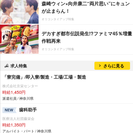
森崎ウィン×向井康二“両片思い”にキュン
が止まらん！
オリコンタイアップ特集
デカすぎ都市伝説発生!?ファミマ45％増量
作戦再来
オリコンタイアップ特集
求人特集
さらに見る
「寮完備」/即入寮/製造・工場/工場・製造
株式会社京栄センター
時給1,450円
派遣社員 / 神奈川県
歯科助手
NEW
医療法人社団藤栄会
時給1,350円
アルバイト・パート / 神奈川県