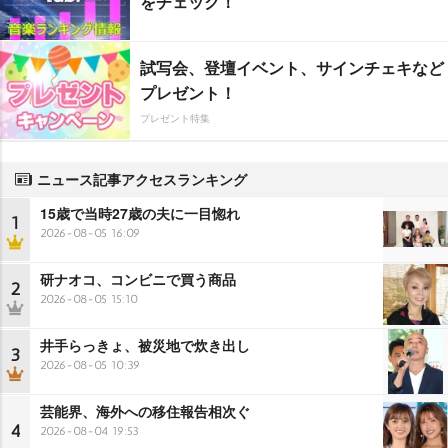
をチェック！
試写会、登壇イベント、サインチェキなど
プレゼント！
プレゼント特集
ニュース記事アクセスランキング
15歳で当時27歳の夫に一目惚れ
1
2026-08-05 16:09
研ナオコ、コンビニで買う商品
2
2026-08-05 15:10
井手らっきょ、被災地で炊き出し
3
2026-08-05 10:39
芸能界、海外への移住報告相次ぐ
4
2026-08-04 19:53