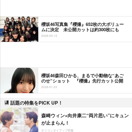
櫻坂46写真集『櫻撮』652枚の大ボリュー
ムに決定 未公開カットは約300枚にも
2026-03-13
櫻坂46森田ひかる、まるで小動物な“あご
のせ”ショット 『櫻撮』先行カット公開
2026-01-23
話題の特集をPICK UP！
森崎ウィン×向井康二“両片思い”にキュン
が止まらん！
オリコンタイアップ特集