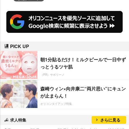
PICK UP
朝1分貼るだけ！ミルクピールで一日中ず
っとうるツヤ肌
（PR）サボリーノ
森崎ウィン×向井康二“両片思い”にキュン
が止まらん！
オリコンタイアップ特集
求人特集
さらに見る