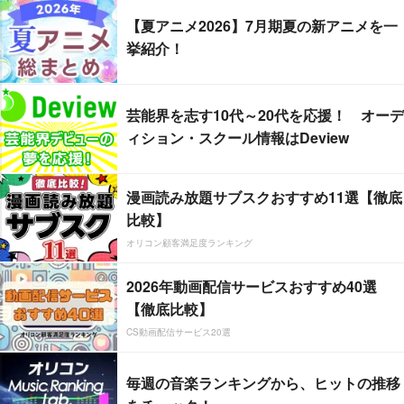
【夏アニメ2026】7月期夏の新アニメを一
挙紹介！
芸能界を志す10代～20代を応援！ オーデ
ィション・スクール情報はDeview
漫画読み放題サブスクおすすめ11選【徹底
比較】
オリコン顧客満足度ランキング
2026年動画配信サービスおすすめ40選
【徹底比較】
CS動画配信サービス20選
毎週の音楽ランキングから、ヒットの推移