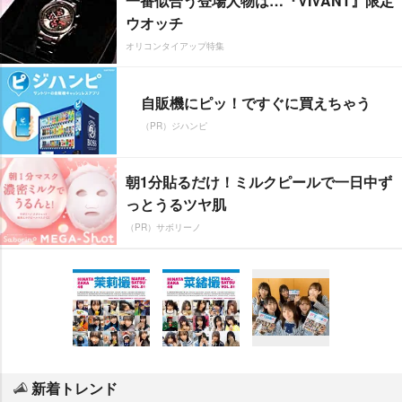
一番似合う登場人物は…『VIVANT』限定
ウオッチ
オリコンタイアップ特集
自販機にピッ！ですぐに買えちゃう
（PR）ジハンピ
朝1分貼るだけ！ミルクピールで一日中ず
っとうるツヤ肌
（PR）サボリーノ
新着トレンド