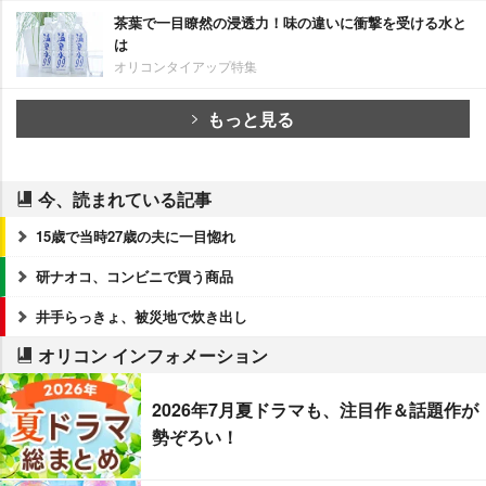
茶葉で一目瞭然の浸透力！味の違いに衝撃を受ける水と
は
オリコンタイアップ特集
もっと見る
今、読まれている記事
15歳で当時27歳の夫に一目惚れ
研ナオコ、コンビニで買う商品
井手らっきょ、被災地で炊き出し
オリコン インフォメーション
2026年7月夏ドラマも、注目作＆話題作が
勢ぞろい！