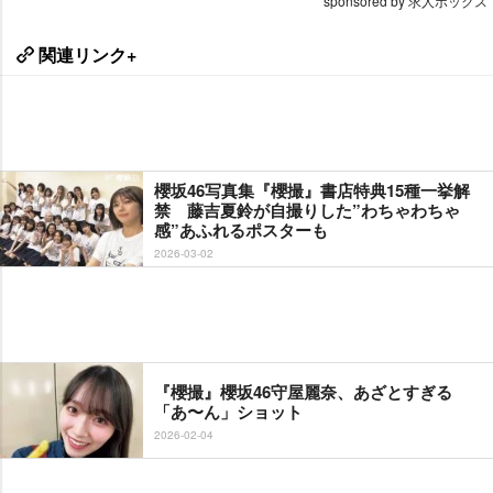
sponsored by 求人ボックス
関連リンク+
櫻坂46写真集『櫻撮』書店特典15種一挙解
禁 藤吉夏鈴が自撮りした”わちゃわちゃ
感”あふれるポスターも
2026-03-02
『櫻撮』櫻坂46守屋麗奈、あざとすぎる
「あ〜ん」ショット
2026-02-04