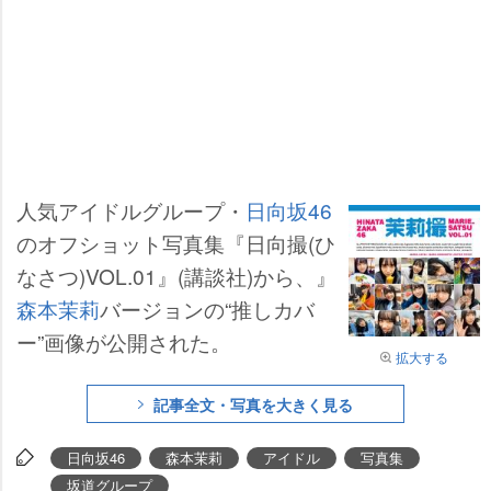
人気アイドルグループ・
日向坂46
のオフショット写真集『日向撮(ひ
なさつ)VOL.01』(講談社)から、』
森本茉莉
バージョンの“推しカバ
ー”画像が公開された。
拡大する
記事全文・写真を大きく見る
日向坂46
森本茉莉
アイドル
写真集
坂道グループ