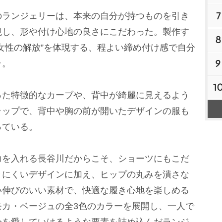
7
ランジェリーは、本来の自分が持つものを引き
視し、形や付け心地の良さにこだわった。製作す
8
女性の解放”を体現する、程よい締め付け感で自分
9
ラ。
1
た特徴的なカーブや、背中が綺麗に見えるよう
ラップで、背中や胸の前が開いたデザインの服も
っている。
を入れる長谷川だからこそ、ショーツにもこだ
きにくいデザインに加え、ヒップの丸みを潰さな
い伸びのいい素材で、快適な履き心地を楽しめる
モカ・ベージュの全3色のカラーを展開し、一人で
分を愛していけるような要素を詰め込んだランジ