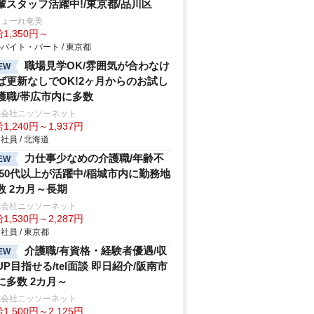
輩スタッフ活躍中!/東京都/品川区
しょーれ奄美
1,350円～
バイト・パート / 東京都
職場見学OK/雰囲気が合わなけ
EW
ば更新なしでOK!2ヶ月からのお試し
護職/帯広市内に多数
式会社ニッソーネット
1,240円～1,937円
社員 / 北海道
力仕事少なめの介護職/年齢不
EW
/50代以上が活躍中/稲城市内に勤務地
数 2カ月～長期
式会社ニッソーネット
1,530円～2,287円
社員 / 東京都
介護職/有資格・経験者優遇/収
EW
UP目指せる/tel面談 即日紹介/阪南市
に多数 2カ月～
式会社ニッソーネット
1,500円～2,125円