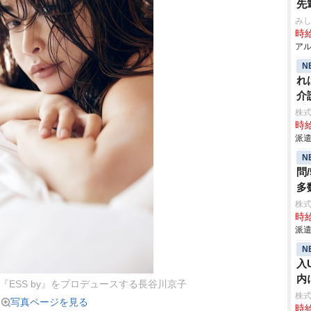
先
み
時給
アル
N
れ
介
株
時給
派遣
N
問
多
株
時給
派遣
N
入
内
ESS by』をプロデュースする長谷川京子
株
写真ページを見る
時給