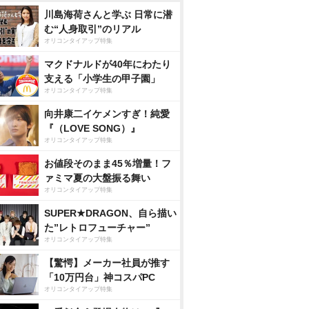
川島海荷さんと学ぶ 日常に潜
む“人身取引”のリアル
オリコンタイアップ特集
マクドナルドが40年にわたり
支える「小学生の甲子園」
オリコンタイアップ特集
向井康二イケメンすぎ！純愛
『（LOVE SONG）』
オリコンタイアップ特集
恋せども、愛せども
海峡 DVD-BOX
終戦記念特別
ひめゆり隊
お値段そのまま45％増量！フ
火を生きた
ァミマ夏の大盤振る舞い
nで見る
Amazonで見る
Amazonで見る
Amaz
録 最後の
オリコンタイアップ特集
ール
スで見る
楽天ブックスで見る
楽天ブックスで見る
楽天ブッ
SUPER★DRAGON、自ら描い
た”レトロフューチャー”
オリコンタイアップ特集
【驚愕】メーカー社員が推す
「10万円台」神コスパPC
オリコンタイアップ特集