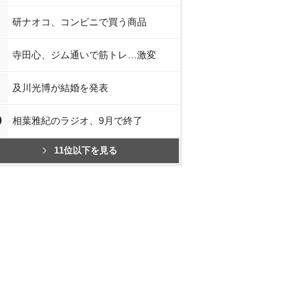
研ナオコ、コンビニで買う商品
寺田心、ジム通いで筋トレ…激変
及川光博が結婚を発表
0
相葉雅紀のラジオ、9月で終了
11位以下を見る