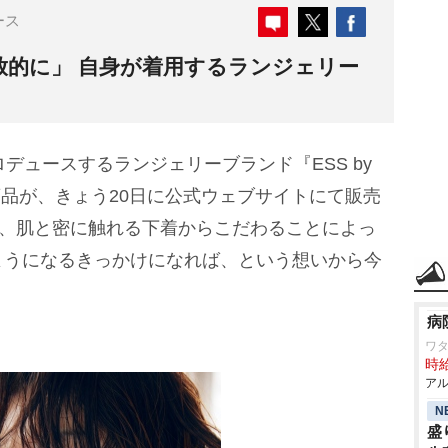
ース
放的に」 自身が着用するランジェリー
ロデュースするランジェリーブランド『ESS by
商品が、きょう20日に公式ウェブサイトにて販売
に、肌と密に触れる下着からこだわることによっ
ようになるきっかけになれば、という想いから今
病
ワタ
時給
アル
N
盛