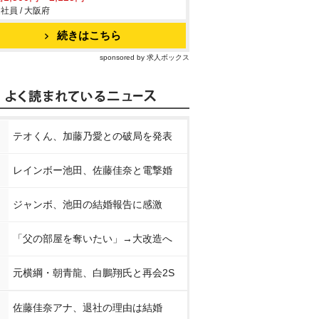
社員 / 大阪府
続きはこちら
sponsored by 求人ボックス
テオくん、加藤乃愛との破局を発表
レインボー池田、佐藤佳奈と電撃婚
ジャンボ、池田の結婚報告に感激
「父の部屋を奪いたい」→大改造へ
元横綱・朝青龍、白鵬翔氏と再会2S
佐藤佳奈アナ、退社の理由は結婚