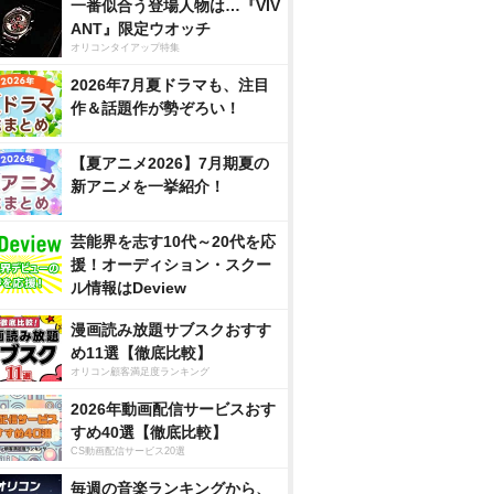
一番似合う登場人物は…『VIV
ANT』限定ウオッチ
オリコンタイアップ特集
2026年7月夏ドラマも、注目
作＆話題作が勢ぞろい！
【夏アニメ2026】7月期夏の
新アニメを一挙紹介！
芸能界を志す10代～20代を応
援！オーディション・スクー
ル情報はDeview
漫画読み放題サブスクおすす
め11選【徹底比較】
オリコン顧客満足度ランキング
2026年動画配信サービスおす
すめ40選【徹底比較】
CS動画配信サービス20選
毎週の音楽ランキングから、