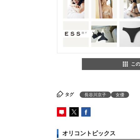
この
タグ
長谷川京子
女優
オリコントピックス