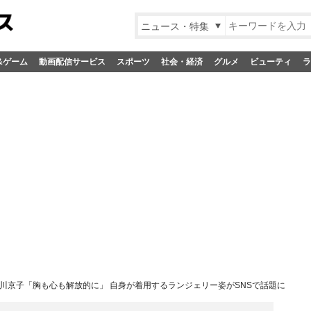
ニュース・特集
&ゲーム
動画配信サービス
スポーツ
社会・経済
グルメ
ビューティ
ラ
川京子「胸も心も解放的に」 自身が着用するランジェリー姿がSNSで話題に