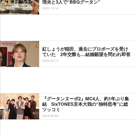
理央と3人で“BBQグータン”
2022-10-16
紅しょうが稲田、過去にプロポーズを受け
ていた 2年交際も…結婚願望を問われ即答
2026-03-10
『グータンヌーボ2』MC4人、約1年ぶり集
結 SixTONES京本大我の“独特思考”に総
ツッコミ
2024-06-30