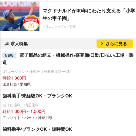
マクドナルドが40年にわたり支える「小学
生の甲子園」
オリコンタイアップ特集
求人特集
さらに見る
電子部品の組立・機械操作/寮完備/日勤/日払い/工場・製
NEW
造
UTエージェント株式会社AGT東海第一CU
時給1,300円
派遣社員 / 愛知県
歯科助手/未経験OK・ブランクOK
ありた歯科・矯正歯科
時給1,300円～1,500円
アルバイト・パート / 神奈川県
歯科助手/ブランクOK・短時間OK