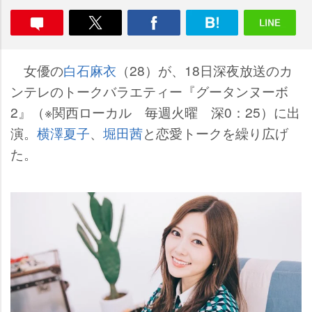
女優の
白石麻衣
（28）が、18日深夜放送のカ
ンテレのトークバラエティー『グータンヌーボ
2』（※関西ローカル 毎週火曜 深0：25）に出
演。
横澤夏子
、
堀田茜
と恋愛トークを繰り広げ
た。