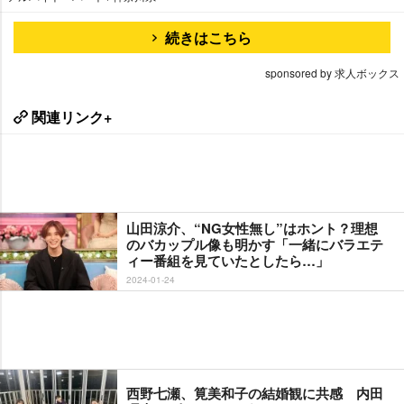
続きはこちら
sponsored by 求人ボックス
関連リンク+
山田涼介、“NG女性無し”はホント？理想
のバカップル像も明かす「一緒にバラエテ
ィー番組を見ていたとしたら…」
2024-01-24
西野七瀬、筧美和子の結婚観に共感 内田