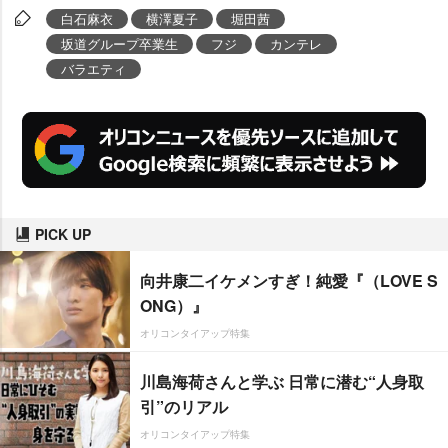
白石麻衣
横澤夏子
堀田茜
坂道グループ卒業生
フジ
カンテレ
バラエティ
PICK UP
向井康二イケメンすぎ！純愛『（LOVE S
ONG）』
オリコンタイアップ特集
川島海荷さんと学ぶ 日常に潜む“人身取
引”のリアル
オリコンタイアップ特集