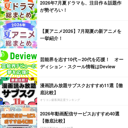
2026年7月夏ドラマも、注目作＆話題作
が勢ぞろい！
【夏アニメ2026】7月期夏の新アニメを
一挙紹介！
芸能界を志す10代～20代を応援！ オー
ディション・スクール情報はDeview
漫画読み放題サブスクおすすめ11選【徹
底比較】
オリコン顧客満足度ランキング
2026年動画配信サービスおすすめ40選
【徹底比較】
CS動画配信サービス20選