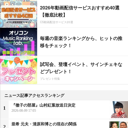
2026年動画配信サービスおすすめ40選
【徹底比較】
CS動画配信サービス20選
毎週の音楽ランキングから、ヒットの推
移をチェック！
試写会、登壇イベント、サインチェキな
どプレゼント！
プレゼント特集
ニュース記事アクセスランキング
『徹子の部屋』山村紅葉放送日決定
1
2026-08-09 17:05
亜希 元夫・清原和博との現在の関係
2