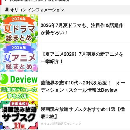
オリコン インフォメーション
2026年7月夏ドラマも、注目作＆話題作
が勢ぞろい！
【夏アニメ2026】7月期夏の新アニメを
一挙紹介！
芸能界を志す10代～20代を応援！ オー
ディション・スクール情報はDeview
漫画読み放題サブスクおすすめ11選【徹
底比較】
オリコン顧客満足度ランキング