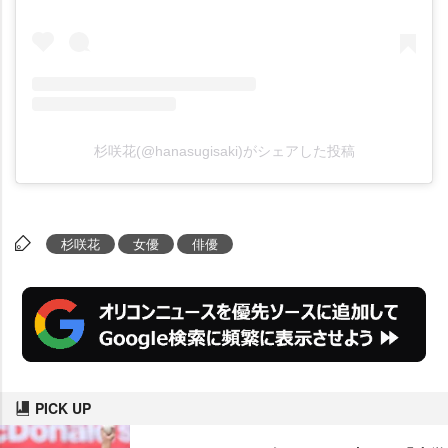
杉咲花(@hanasugisaki)がシェアした投稿
杉咲花
女優
俳優
PICK UP