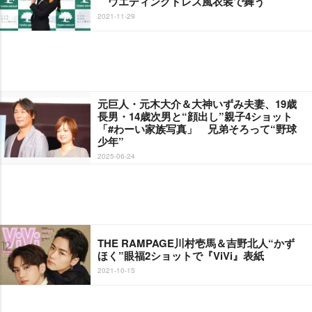
ウエディングドレス風衣装で舞う
2021-11-29
元巨人・元木大介＆大神いずみ夫妻、19歳
長男・14歳次男と“顔出し”親子4ショット
「#わーい家族写真」 兄弟そろって“野球
少年”
2025-06-24
THE RAMPAGE川村壱馬＆吉野北人“かず
ほく”眼福2ショットで『ViVi』表紙
2021-10-15