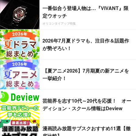
一番似合う登場人物は…『VIVANT』限
定ウオッチ
オリコンタイアップ特集
2026年7月夏ドラマも、注目作＆話題作
が勢ぞろい！
【夏アニメ2026】7月期夏の新アニメを
一挙紹介！
芸能界を志す10代～20代を応援！ オー
ディション・スクール情報はDeview
漫画読み放題サブスクおすすめ11選【徹
底比較】