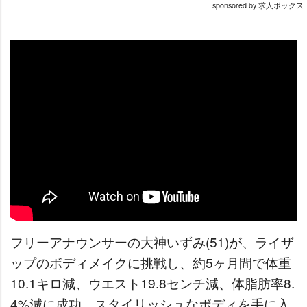
sponsored by 求人ボックス
フリーアナウンサーの大神いずみ(51)が、ライザ
ップのボディメイクに挑戦し、約5ヶ月間で体重
10.1キロ減、ウエスト19.8センチ減、体脂肪率8.
4%減に成功。スタイリッシュなボディを手に入