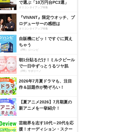
で選ぶ「10万円台PC3選」
オリコンタイアップ特集
『VIVANT』限定ウオッチ、プ
ロデューサーの感想は
オリコンタイアップ特集
自販機にピッ！ですぐに買え
ちゃう
（PR）ジハンピ
朝1分貼るだけ！ミルクピール
で一日中ずっとうるツヤ肌
（PR）サボリーノ
2026年7月夏ドラマも、注目
作＆話題作が勢ぞろい！
【夏アニメ2026】7月期夏の
新アニメを一挙紹介！
芸能界を志す10代～20代を応
援！オーディション・スクー