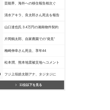
芸能界、海外への移住報告相次ぐ
清水アキラ、良太郎さん死去を報告
山口達也氏 3.4万円の湘南物件契約
片岡鶴太郎、自家農園での“発見”
梅崎伸幸さん死去、享年44
松本潤、熊本地震被災地へコメント
0
フジ上垣皓太朗アナ、タジタジに
11位以下を見る