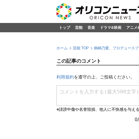
トップ
芸能
音楽
ドラマ&映画
アニメ
ホーム
芸能 TOP
鶴嶋乃愛、プロデュースブラ
この記事のコメント
利用規約
を遵守の上、ご投稿ください。