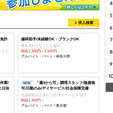
4
5
求人検索
6
免許
歯科助手/未経験OK・ブランクOK
7
東有馬おとなこども歯科
時給1,300円～1,500円
8
ライフ
アルバイト・パート / 神奈川県
9
1
作業/
「週4から可」調理スタッフ/無資格
NEW
土日休
可/日勤のみ/デイサービス/社会保障完備
社会福祉法人あかつき/デイサービス 花子
時給1,350円～
アルバイト・パート / 東京都