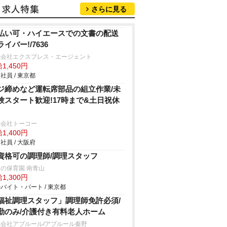
さらに見る
払い可・ハイエースでの文書の配送
ライバー!/7636
式会社エクスプレス・エージェント
1,450円
社員 / 東京都
ジ締めなど運転席部品の組立作業/未
験スタート歓迎!17時まで&土日祝休
式会社トーコー
1,400円
社員 / 大阪府
資格可の調理師/調理スタッフ
の保育園 南青山
1,300円
バイト・パート / 東京都
福祉調理スタッフ」調理師免許必須/
勤のみ/介護付き有料老人ホーム
会社アプルール/アプルール秦野