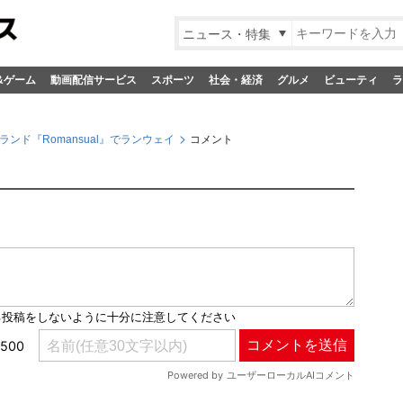
ニュース・特集
&ゲーム
動画配信サービス
スポーツ
社会・経済
グルメ
ビューティ
ラ
ンド『Romansual』でランウェイ
コメント