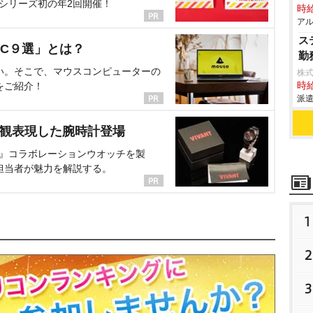
、シリーズ初の年2回開催！
時給
アル
ス
C９選」とは？
勤
い。そこで、マウスコンピューターの
株
をご紹介！
時給
派遣
界観表現した腕時計登場
NT』コラボレーションウオッチを製
担当者が魅力を解説する。
1
2
3