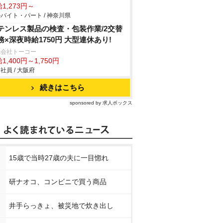
1,273円～
バイト・パート / 神奈川県
テンレス製品の検査・包装作業/2交替
務×深夜時給1750円 大型連休あり!
式会社トーコー
1,400円～1,750円
社員 / 大阪府
続きはこちら
sponsored by 求人ボックス
15歳で当時27歳の夫に一目惚れ
研ナオコ、コンビニで買う商品
井手らっきょ、被災地で炊き出し