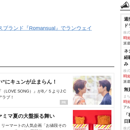
週
ド
ブランド『Romansual』でランウェイ
株
時給
派遣
ネ
経
み
株
時給
い”にキュンが止まらん！
派遣
無
OVE SONG）』が8／５よりJ:C
まち
アラブ！
時給
アル
「
ァミマ夏の大盤振る舞い
日
ミリーマートの人気企画「お値段その
株式