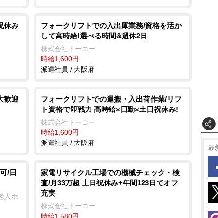
祝休み
フォークリフトでの入出庫業務/資格を活か
して高時給!選べる時間&週休2日
株式会社トーコー
時給1,600円
派遣社員 / 大阪府
大歓迎
フォークリフトでの運搬・入出荷作業/リフ
ト資格で即戦力 高時給×日勤×土日祝休み!
株式会社トーコー
時給1,600円
派遣社員 / 大阪府
最
可/日
家電リサイクル工場での機械チェック・検
査/月33万超 土日祝休み+年間123日でオフ
充実
老人ホ
株式会社トーコー
時給1,580円